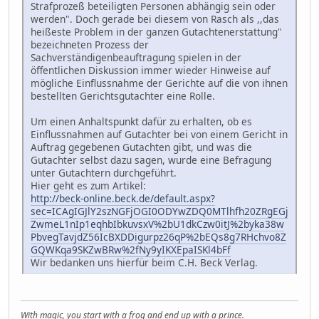
Strafprozeß beteiligten Personen abhängig sein oder
werden". Doch gerade bei diesem von Rasch als ,,das
heißeste Problem in der ganzen Gutachtenerstattung"
bezeichneten Prozess der
Sachverständigenbeauftragung spielen in der
öffentlichen Diskussion immer wieder Hinweise auf
mögliche Einflussnahme der Gerichte auf die von ihnen
bestellten Gerichtsgutachter eine Rolle.
Um einen Anhaltspunkt dafür zu erhalten, ob es
Einflussnahmen auf Gutachter bei von einem Gericht in
Auftrag gegebenen Gutachten gibt, und was die
Gutachter selbst dazu sagen, wurde eine Befragung
unter Gutachtern durchgeführt.
Hier geht es zum Artikel:
http://beck-online.beck.de/default.aspx?
sec=ICAgIGJlY2szNGFjOGI0ODYwZDQ0MTlhfh20ZRgEGj
ZwmeL1nIp1eqhbIbkuvsxV%2bU1dkCzw0itJ%2byka38w
PbvegTavjdZ56IcBXDDigurpz26qP%2bEQs8g7RHchvo8Z
GQWKqa9SKZwBRw%2fNy9yIKXEpaISKl4bFf
Wir bedanken uns hierfür beim C.H. Beck Verlag.
With magic, you start with a frog and end up with a prince.