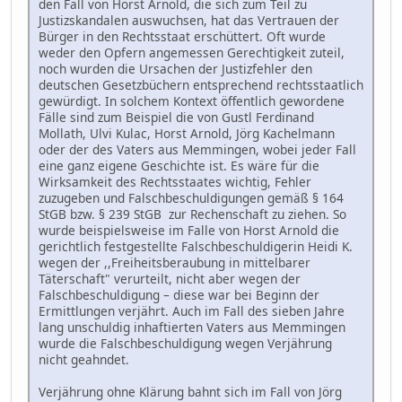
den Fall von Horst Arnold, die sich zum Teil zu
Justizskandalen auswuchsen, hat das Vertrauen der
Bürger in den Rechtsstaat erschüttert. Oft wurde
weder den Opfern angemessen Gerechtigkeit zuteil,
noch wurden die Ursachen der Justizfehler den
deutschen Gesetzbüchern entsprechend rechtsstaatlich
gewürdigt. In solchem Kontext öffentlich gewordene
Fälle sind zum Beispiel die von Gustl Ferdinand
Mollath, Ulvi Kulac, Horst Arnold, Jörg Kachelmann
oder der des Vaters aus Memmingen, wobei jeder Fall
eine ganz eigene Geschichte ist. Es wäre für die
Wirksamkeit des Rechtsstaates wichtig, Fehler
zuzugeben und Falschbeschuldigungen gemäß § 164
StGB bzw. § 239 StGB zur Rechenschaft zu ziehen. So
wurde beispielsweise im Falle von Horst Arnold die
gerichtlich festgestellte Falschbeschuldigerin Heidi K.
wegen der ,,Freiheitsberaubung in mittelbarer
Täterschaft" verurteilt, nicht aber wegen der
Falschbeschuldigung – diese war bei Beginn der
Ermittlungen verjährt. Auch im Fall des sieben Jahre
lang unschuldig inhaftierten Vaters aus Memmingen
wurde die Falschbeschuldigung wegen Verjährung
nicht geahndet.
Verjährung ohne Klärung bahnt sich im Fall von Jörg