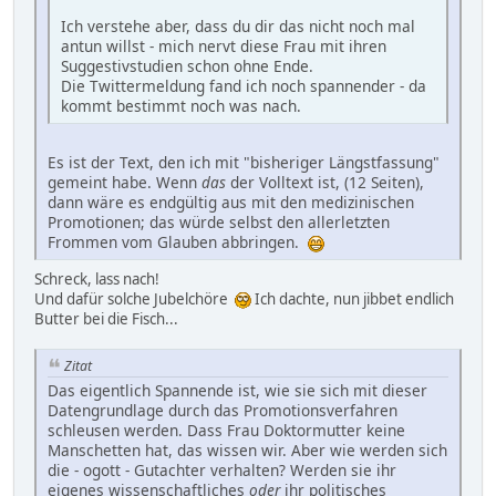
Ich verstehe aber, dass du dir das nicht noch mal
antun willst - mich nervt diese Frau mit ihren
Suggestivstudien schon ohne Ende.
Die Twittermeldung fand ich noch spannender - da
kommt bestimmt noch was nach.
Es ist der Text, den ich mit "bisheriger Längstfassung"
gemeint habe. Wenn
das
der Volltext ist, (12 Seiten),
dann wäre es endgültig aus mit den medizinischen
Promotionen; das würde selbst den allerletzten
Frommen vom Glauben abbringen.
Schreck, lass nach!
Und dafür solche Jubelchöre
Ich dachte, nun jibbet endlich
Butter bei die Fisch...
Zitat
Das eigentlich Spannende ist, wie sie sich mit dieser
Datengrundlage durch das Promotionsverfahren
schleusen werden. Dass Frau Doktormutter keine
Manschetten hat, das wissen wir. Aber wie werden sich
die - ogott - Gutachter verhalten? Werden sie ihr
eigenes wissenschaftliches
oder
ihr politisches