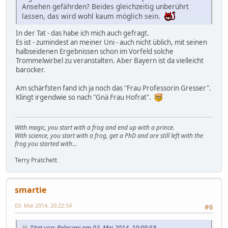
Ansehen gefährden? Beides gleichzeitig unberührt
lassen, das wird wohl kaum möglich sein.
In der Tat - das habe ich mich auch gefragt.
Es ist - zumindest an meiner Uni - auch nicht üblich, mit seinen
halbseidenen Ergebnissen schon im Vorfeld solche
Trommelwirbel zu veranstalten. Aber Bayern ist da vielleicht
barocker.
Am schärfsten fand ich ja noch das "Frau Professorin Gresser".
Klingt irgendwie so nach "Gnä Frau Hofrat".
With magic, you start with a frog and end up with a prince.
With science, you start with a frog, get a PhD and are still left with the
frog you started with...
Terry Pratchett
smartie
03. Mai 2014, 20:22:54
#6
Zitat von: Pelacani am 03. Mai 2014, 19:09:58