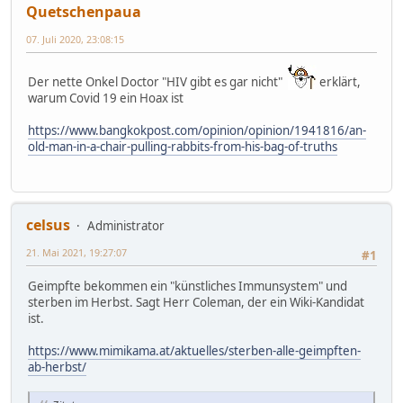
Quetschenpaua
07. Juli 2020, 23:08:15
Der nette Onkel Doctor "HIV gibt es gar nicht"
erklärt,
warum Covid 19 ein Hoax ist
https://www.bangkokpost.com/opinion/opinion/1941816/an-
old-man-in-a-chair-pulling-rabbits-from-his-bag-of-truths
celsus
Administrator
21. Mai 2021, 19:27:07
#1
Geimpfte bekommen ein "künstliches Immunsystem" und
sterben im Herbst. Sagt Herr Coleman, der ein Wiki-Kandidat
ist.
https://www.mimikama.at/aktuelles/sterben-alle-geimpften-
ab-herbst/