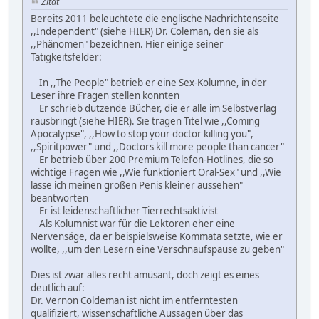
Zitat
Bereits 2011 beleuchtete die englische Nachrichtenseite
,,Independent" (siehe HIER) Dr. Coleman, den sie als
,,Phänomen" bezeichnen. Hier einige seiner
Tätigkeitsfelder:
In ,,The People" betrieb er eine Sex-Kolumne, in der
Leser ihre Fragen stellen konnten
Er schrieb dutzende Bücher, die er alle im Selbstverlag
rausbringt (siehe HIER). Sie tragen Titel wie ,,Coming
Apocalypse", ,,How to stop your doctor killing you",
,,Spiritpower" und ,,Doctors kill more people than cancer"
Er betrieb über 200 Premium Telefon-Hotlines, die so
wichtige Fragen wie ,,Wie funktioniert Oral-Sex" und ,,Wie
lasse ich meinen großen Penis kleiner aussehen"
beantworten
Er ist leidenschaftlicher Tierrechtsaktivist
Als Kolumnist war für die Lektoren eher eine
Nervensäge, da er beispielsweise Kommata setzte, wie er
wollte, ,,um den Lesern eine Verschnaufspause zu geben"
Dies ist zwar alles recht amüsant, doch zeigt es eines
deutlich auf:
Dr. Vernon Coldeman ist nicht im entferntesten
qualifiziert, wissenschaftliche Aussagen über das