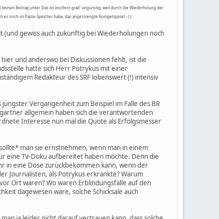
t keinen Beitrag unter. Das ist insofern grad' ungünstig, weil durch die Wiederholung der
h es noch im Paste-Speicher habe, das angestrengte Rumgetippsel ;-) ):
t (und gewiss auch zukünftig bei Wiederholungen noch
hier und anderswo bei Diskussionen fehlt, ist die
stelle hatte sich Herr Potrykus mit einer
ständigem Redakteur des SRF lobenswert (!) intensiv
 jüngster Vergangenheit zum Beispiel im Falle des BR
hgartner allgemein haben sich die verantwortenden
ordnete Interesse nun mal die Quote als Erfolgsmesser
*sollte* man sie ernstnehmen, wenn man in einem
 für eine TV-Doku aufbereitet haben möchte. Denn die
ehr in eine Dose zurückbekommen kann, wenn der
 der Journalisten, als Potrykus erkrankte? Warum
en vor Ort waren? Wo waren Erblindungsfälle auf den
ichkeit dagewesen wäre, solche Schicksale auch
n ja leider nicht darauf vertrauen kann, dass solche