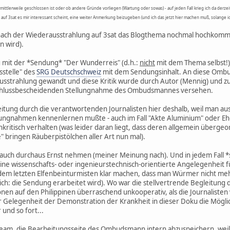
mittlerweile geschlossen ist oder ob andere Gründe vorliegen (Wartung oder sowas) - auf jeden Fall krieg ich da derzei
uf 3sat es mir interessant scheint, eine weiter Anmerkung beizugeben (und ich das jetzt hier machen muß, solange ic
s nach der Wiederausstrahlung auf 3sat das Blogthema nochmal hochkomm
 wird).
mit der *Sendung* "Der Wunderreis" (d.h.:
nicht
mit dem Thema selbst!) 
stelle" des
SRG Deutschschweiz
mit dem Sendungsinhalt. An diese Ombuds
Ausstrahlung gewandt und diese Kritik wurde durch Autor (Mennig) und zu
 schlussbescheidenden Stellungnahme des Ombudsmannes versehen.
eitung durch die verantwortenden Journalisten hier deshalb, weil man aus
llungnahmen kennenlernen mußte - auch im Fall "Akte Aluminium" oder E
kritisch verhalten (was leider daran liegt, dass deren allgemein überge
e" bringen Räuberpistölchen aller Art nun mal).
auch durchaus Ernst nehmen (meiner Meinung nach). Und in jedem Fall 
eine wissenschafts- oder ingenieurstechnisch-orientierte Angelegenheit
 dem letzten Elfenbeinturmisten klar machen, dass man Würmer nicht m
rich: die Sendung erarbeitet wird). Wo war die stellvertrende Begleitung
tionen auf den Philippinen überraschend unkooperativ, als die Journalist
der Gelegenheit der Demonstration der Krankheit in dieser Doku die Mögl
 und so fort...
am, die Bearbeitungsseite des Ombudsmann intern abzuspeichern, weil ma