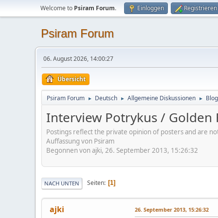
Welcome to
Psiram Forum
.
Einloggen
Registrieren
Psiram Forum
06. August 2026, 14:00:27
Übersicht
Psiram Forum
Deutsch
Allgemeine Diskussionen
Blog
►
►
►
Interview Potrykus / Golden 
Postings reflect the private opinion of posters and are n
Auffassung von Psiram
Begonnen von ajki, 26. September 2013, 15:26:32
Seiten
1
NACH UNTEN
ajki
26. September 2013, 15:26:32