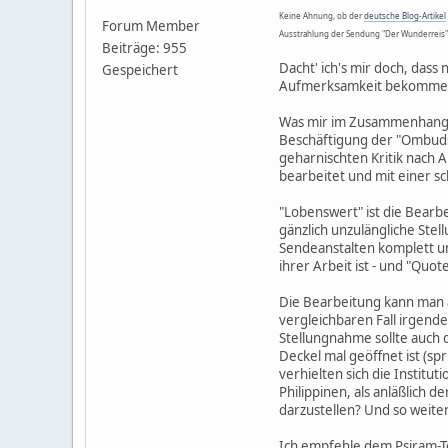
Keine Ahnung, ob der
deutsche Blog-Artikel
Forum Member
Ausstrahlung der Sendung "Der Wunderreis" a
Beiträge: 955
Dacht' ich's mir doch, das
Gespeichert
Aufmerksamkeit bekommen
Was mir im Zusammenhang 
Beschäftigung der "Ombuds
geharnischten Kritik nach 
bearbeitet und mit einer
"Lobenswert" ist die Bearb
gänzlich unzulängliche Ste
Sendeanstalten komplett un
ihrer Arbeit ist - und "Quot
Die Bearbeitung kann man 
vergleichbaren Fall irgend
Stellungnahme sollte auch
Deckel mal geöffnet ist (sp
verhielten sich die Institu
Philippinen, als anläßlich 
darzustellen? Und so weiter
Ich empfehle dem Psiram-Te