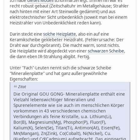
Ich habe
dieses Modell
schonmal zerlegt. Immerhin war es
recht robust gebaut (Zeitschaltuhr im Metallgehäuse; Strahler
nach hinten mit einer Art Steinwolle gedämmt) und aus
elektrotechnischer Sicht unbedenklich (soweit man bei einem
Heizstrahler von Unbedenklichkeit reden kann).
Darin steckt eine
solche Heizplatte
, also ein auf eine
Keramikscheibe geklebeter Heizdraht. (Fehlerursache: Der
Draht war durchgebrannt). Die macht warm, sonst nichts.
Die Heizplatte wird abgedeckt von einer
schwarzen Scheibe
,
die dann eben IR-Strahlung abgibt. Fertig.
Unter "Fach"-Leuten nennt sich die schwarze Scheibe
"Mineralienplatte" und hat ganz außergewöhnliche
Eigenschaften:
Zitat
Die Original GOU GONG- Mineralienplatte enthält eine
Vielzahl lebenswichtiger Mineralien und
Spurenelemente wie sie auch im menschlichen Körper
vorkommen in 43 verschiedenen chemischen
Verbindungen als feine Kristalle, u.a. Lithium(Li),
Bor(B), Magnesium(Mg), Phosphor(P), Fluor(F),
Kalium(K), Selen(Se), Titan(Ti), Antimon(At), Eisen(Fe),
Mn(Mangan), Zn(Zink), Co(Cobalt), Ni(Nickel), Cu.
(Kupfer) und Cd(Cadmium) aufgebracht. Das einzigartig