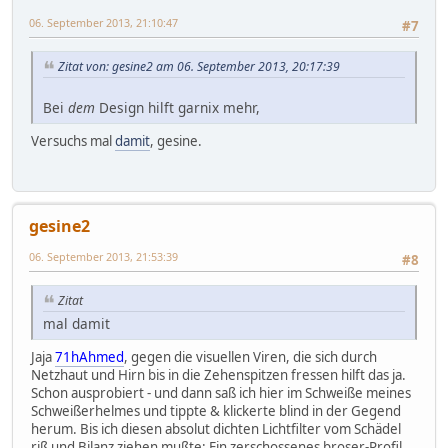
06. September 2013, 21:10:47
#7
Zitat von: gesine2 am 06. September 2013, 20:17:39
Bei
dem
Design hilft garnix mehr,
Versuchs mal
damit
, gesine.
gesine2
06. September 2013, 21:53:39
#8
Zitat
mal damit
Jaja
71hAhmed
, gegen die visuellen Viren, die sich durch
Netzhaut und Hirn bis in die Zehenspitzen fressen hilft das ja.
Schon ausprobiert - und dann saß ich hier im Schweiße meines
Schweißerhelmes und tippte & klickerte blind in der Gegend
herum. Bis ich diesen absolut dichten Lichtfilter vom Schädel
riß und Bilanz ziehen mußte: Ein zerschossenes broser-Profil,