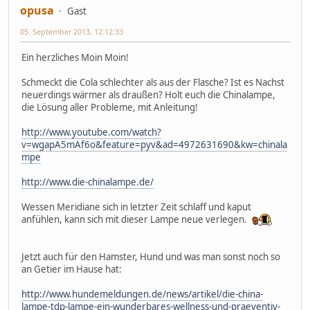
opusa
Gast
05. September 2013, 12:12:33
Ein herzliches Moin Moin!
Schmeckt die Cola schlechter als aus der Flasche? Ist es Nachst
neuerdings wärmer als draußen? Holt euch die Chinalampe,
die Lösung aller Probleme, mit Anleitung!
http://www.youtube.com/watch?
v=wgapA5mAf6o&feature=pyv&ad=4972631690&kw=chinala
mpe
http://www.die-chinalampe.de/
Wessen Meridiane sich in letzter Zeit schlaff und kaput
anfühlen, kann sich mit dieser Lampe neue verlegen.
Jetzt auch für den Hamster, Hund und was man sonst noch so
an Getier im Hause hat:
http://www.hundemeldungen.de/news/artikel/die-china-
lampe-tdp-lampe-ein-wunderbares-wellness-und-praeventiv-