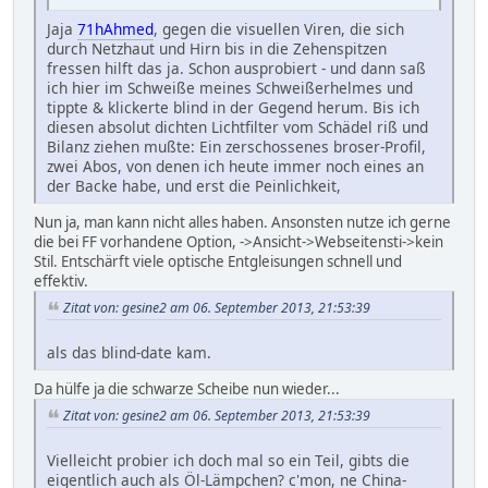
Jaja
71hAhmed
, gegen die visuellen Viren, die sich
durch Netzhaut und Hirn bis in die Zehenspitzen
fressen hilft das ja. Schon ausprobiert - und dann saß
ich hier im Schweiße meines Schweißerhelmes und
tippte & klickerte blind in der Gegend herum. Bis ich
diesen absolut dichten Lichtfilter vom Schädel riß und
Bilanz ziehen mußte: Ein zerschossenes broser-Profil,
zwei Abos, von denen ich heute immer noch eines an
der Backe habe, und erst die Peinlichkeit,
Nun ja, man kann nicht alles haben. Ansonsten nutze ich gerne
die bei FF vorhandene Option, ->Ansicht->Webseitensti->kein
Stil. Entschärft viele optische Entgleisungen schnell und
effektiv.
Zitat von: gesine2 am 06. September 2013, 21:53:39
als das blind-date kam.
Da hülfe ja die schwarze Scheibe nun wieder...
Zitat von: gesine2 am 06. September 2013, 21:53:39
Vielleicht probier ich doch mal so ein Teil, gibts die
eigentlich auch als Öl-Lämpchen? c'mon, ne China-