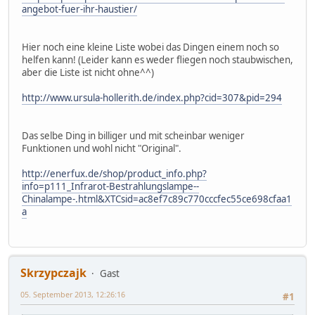
angebot-fuer-ihr-haustier/
Hier noch eine kleine Liste wobei das Dingen einem noch so
helfen kann! (Leider kann es weder fliegen noch staubwischen,
aber die Liste ist nicht ohne^^)
http://www.ursula-hollerith.de/index.php?cid=307&pid=294
Das selbe Ding in billiger und mit scheinbar weniger
Funktionen und wohl nicht "Original".
http://enerfux.de/shop/product_info.php?
info=p111_Infrarot-Bestrahlungslampe--
Chinalampe-.html&XTCsid=ac8ef7c89c770cccfec55ce698cfaa1
a
Skrzypczajk
Gast
05. September 2013, 12:26:16
#1