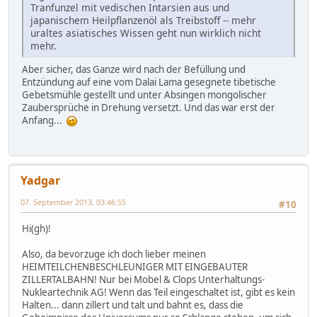
Tranfunzel mit vedischen Intarsien aus und
japanischem Heilpflanzenöl als Treibstoff -- mehr
uraltes asiatisches Wissen geht nun wirklich nicht
mehr.
Aber sicher, das Ganze wird nach der Befüllung und
Entzündung auf eine vom Dalai Lama gesegnete tibetische
Gebetsmühle gestellt und unter Absingen mongolischer
Zaubersprüche in Drehung versetzt. Und das war erst der
Anfang...
Yadgar
07. September 2013, 03:46:55
#10
Hi(gh)!
Also, da bevorzuge ich doch lieber meinen
HEIMTEILCHENBESCHLEUNIGER MIT EINGEBAUTER
ZILLERTALBAHN! Nur bei Mobel & Clops Unterhaltungs-
Nukleartechnik AG! Wenn das Teil eingeschaltet ist, gibt es kein
Halten... dann zillert und talt und bahnt es, dass die