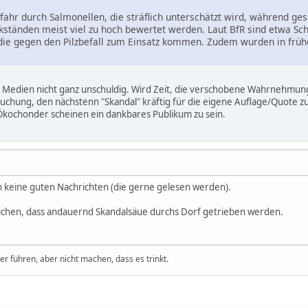
Gefahr durch Salmonellen, die sträflich unterschätzt wird, während 
kständen meist viel zu hoch bewertet werden. Laut BfR sind etwa Sc
, die gegen den Pilzbefall zum Einsatz kommen. Zudem wurden in früh
 Medien nicht ganz unschuldig. Wird Zeit, die verschobene Wahrnehmung 
suchung, den nächstenn "Skandal" kräftig für die eigene Auflage/Quote zu 
 Ökochonder scheinen ein dankbares Publikum zu sein.
 keine guten Nachrichten (die gerne gelesen werden).
Zeichen, dass andauernd Skandalsäue durchs Dorf getrieben werden.
 führen, aber nicht machen, dass es trinkt.