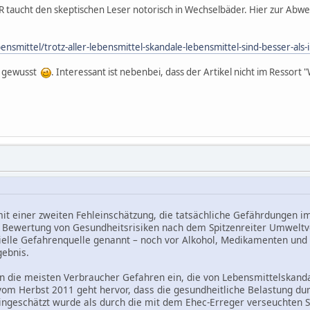
R taucht den skeptischen Leser notorisch in Wechselbäder. Hier zur Abwe
bensmittel/trotz-aller-lebensmittel-skandale-lebensmittel-sind-besser-al
r gewusst
. Interessant ist nebenbei, dass der Artikel nicht im Ressort
mit einer zweiten Fehleinschätzung, die tatsächliche Gefährdungen i
r Bewertung von Gesundheitsrisiken nach dem Spitzenreiter Umweltve
ielle Gefahrenquelle genannt – noch vor Alkohol, Medikamenten und T
gebnis.
zen die meisten Verbraucher Gefahren ein, die von Lebensmittelskan
m Herbst 2011 geht hervor, dass die gesundheitliche Belastung durc
eingeschätzt wurde als durch die mit dem Ehec-Erreger verseuchten