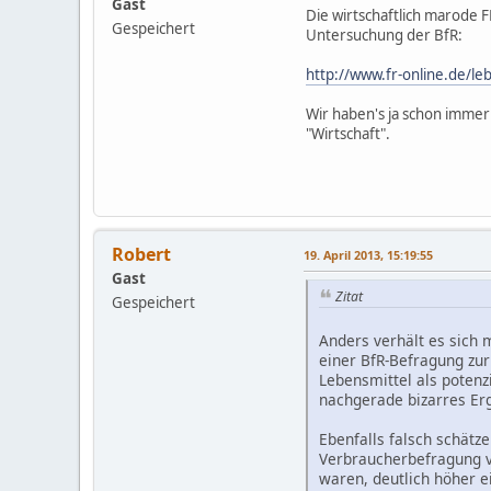
Gast
Die wirtschaftlich marode F
Gespeichert
Untersuchung der BfR:
http://www.fr-online.de/le
Wir haben's ja schon imme
"Wirtschaft".
Robert
19. April 2013, 15:19:55
Gast
Zitat
Gespeichert
Anders verhält es sich 
einer BfR-Befragung zu
Lebensmittel als potenz
nachgerade bizarres Er
Ebenfalls falsch schät
Verbraucherbefragung vo
waren, deutlich höher 