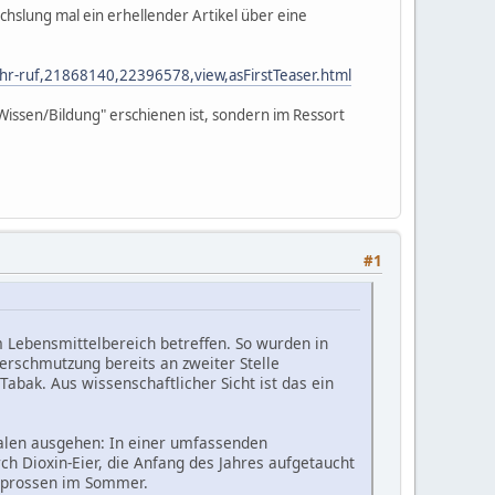
chslung mal ein erhellender Artikel über eine
s-ihr-ruf,21868140,22396578,view,asFirstTeaser.html
 "Wissen/Bildung" erschienen ist, sondern im Ressort
#1
m Lebensmittelbereich betreffen. So wurden in
rschmutzung bereits an zweiter Stelle
abak. Aus wissenschaftlicher Sicht ist das ein
dalen ausgehen: In einer umfassenden
h Dioxin-Eier, die Anfang des Jahres aufgetaucht
 Sprossen im Sommer.