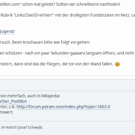
stillon.com" schon mal gelobt? Sollten wir schnellstens nachholen!
e Rubrik "Links!Zwo!Drei!Vier!" mit der drolligsten Fundstücken im Netz.
/Jugend/
ersuch. Beim Anschauen bitte wie folgt vorgehen:
ugen schützen - nach ein paar Sekunden gaaaanz langsam öffnen, und nicht
nistert, dann sind das die Fliegen, die tot von der Wand fallen.
hon mehrfach, auch in Wikipedia:
i/Der_Postillon
ter, z.B.:
http://forum.psiram.com/index.php?topic=1803.0
enswert.
im Kelch! (Josef Schwejk)