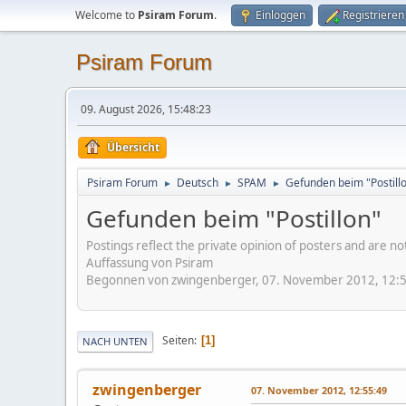
Welcome to
Psiram Forum
.
Einloggen
Registrieren
Psiram Forum
09. August 2026, 15:48:23
Übersicht
Psiram Forum
Deutsch
SPAM
Gefunden beim "Postill
►
►
►
Gefunden beim "Postillon"
Postings reflect the private opinion of posters and are n
Auffassung von Psiram
Begonnen von zwingenberger, 07. November 2012, 12:
Seiten
1
NACH UNTEN
zwingenberger
07. November 2012, 12:55:49