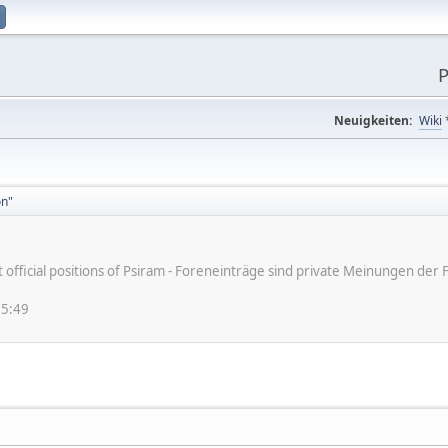
P
Neuigkeiten:
Wiki
on"
ot official positions of Psiram - Foreneinträge sind private Meinungen d
55:49