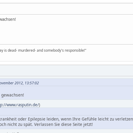
ewachsen!
Clay is dead- murdered- and somebody's responsible!"
November 2012, 13:57:02
m gewachsen!
tp://www.rasputin.de/
)
rankheit oder Epilepsie leiden, wenn Ihre Gefühle leicht zu verletze
noch nicht zu spät. Verlassen Sie diese Seite jetzt!