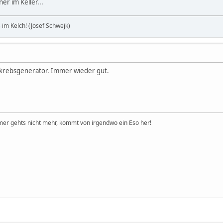
r im Keller...
im Kelch! (Josef Schwejk)
nkrebsgenerator. Immer wieder gut.
er gehts nicht mehr, kommt von irgendwo ein Eso her!