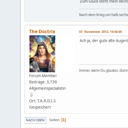
Zum Glück steht mein Rechne
Nach dem Krieg um halb sechs 
The Doctrix
07. November 2012, 14:56:05
Ach ja, der gute alte Auge
Immer, wenn Du glaubst, dümm
Forum Member
Beiträge: 3,739
Allgemeinspezialistin
Ort: T.A.R.D.I.S.
Gespeichert
Seiten
1
NACH OBEN