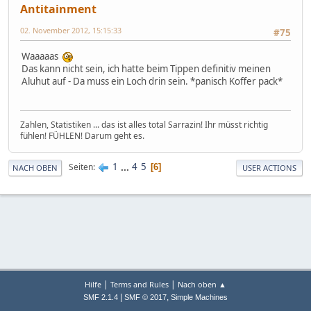
Antitainment
02. November 2012, 15:15:33
#75
Waaaaas
Das kann nicht sein, ich hatte beim Tippen definitiv meinen
Aluhut auf - Da muss ein Loch drin sein. *panisch Koffer pack*
Zahlen, Statistiken ... das ist alles total Sarrazin! Ihr müsst richtig
fühlen! FÜHLEN! Darum geht es.
1
...
4
5
Seiten
6
NACH OBEN
USER ACTIONS
|
|
Hilfe
Terms and Rules
Nach oben ▲
|
,
SMF 2.1.4
SMF © 2017
Simple Machines