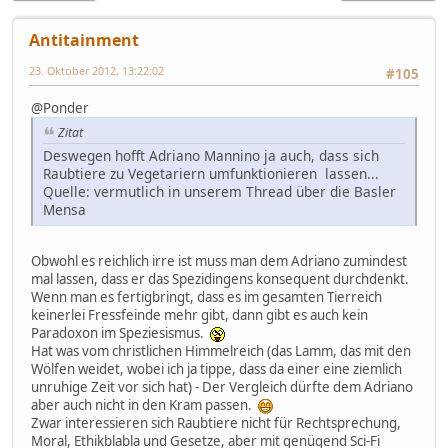
Antitainment
23. Oktober 2012, 13:22:02
#105
@Ponder
Zitat
Deswegen hofft Adriano Mannino ja auch, dass sich
Raubtiere zu Vegetariern umfunktionieren lassen...
Quelle: vermutlich in unserem Thread über die Basler
Mensa
Obwohl es reichlich irre ist muss man dem Adriano zumindest
mal lassen, dass er das Spezidingens konsequent durchdenkt.
Wenn man es fertigbringt, dass es im gesamten Tierreich
keinerlei Fressfeinde mehr gibt, dann gibt es auch kein
Paradoxon im Speziesismus.
Hat was vom christlichen Himmelreich (das Lamm, das mit den
Wölfen weidet, wobei ich ja tippe, dass da einer eine ziemlich
unruhige Zeit vor sich hat) - Der Vergleich dürfte dem Adriano
aber auch nicht in den Kram passen.
Zwar interessieren sich Raubtiere nicht für Rechtsprechung,
Moral, Ethikblabla und Gesetze, aber mit genügend Sci-Fi