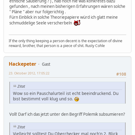
ethische Säuberung ? ) , hab noch nie was konkretes dazu
gefunden , nach meinen bisherigen Erfahrungen wären solche
" Pläne " aber nur folgerichtig .
Fürn Einblick in solche Theoriepapiere würd ich glatt meine
schmuddelige Seele verscherbeln
If the only thing keeping a person decent is the expectation of divine
reward, brother, that person is a piece of shit. Rusty Cohle
Hackepeter
Gast
23. Oktober 2012, 17:05:22
#108
Zitat
Wow so ein Pauschalurteil ist echt beeindruckend. Du
bist bestimmt voll klug und so.
Voll! Darf ich das jetzt unter den Begriff Polemik subsumieren?
Zitat
Vielleicht solltest Du Oberchecker mal noch'n 2. Blick