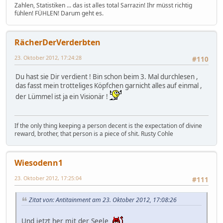
Zahlen, Statistiken ... das ist alles total Sarrazin! Ihr müsst richtig
fühlen! FÜHLEN! Darum geht es.
RächerDerVerderbten
23. Oktober 2012, 17:24:28
#110
Du hast sie Dir verdient ! Bin schon beim 3. Mal durchlesen ,
das fasst mein trotteliges Köpfchen garnicht alles auf einmal ,
der Lümmel ist ja ein Visionär !
If the only thing keeping a person decent is the expectation of divine
reward, brother, that person is a piece of shit. Rusty Cohle
Wiesodenn1
23. Oktober 2012, 17:25:04
#111
Zitat von: Antitainment am 23. Oktober 2012, 17:08:26
Und jetzt her mit der Seele