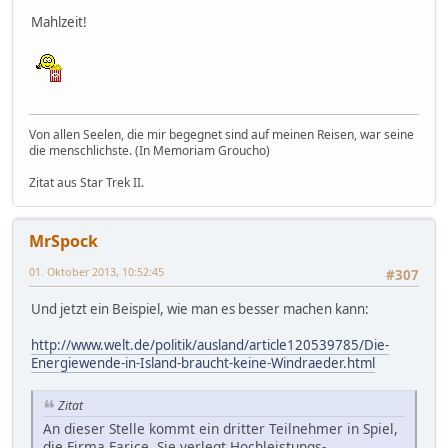
Mahlzeit!
Von allen Seelen, die mir begegnet sind auf meinen Reisen, war seine
die menschlichste. (In Memoriam Groucho)
Zitat aus Star Trek II.
MrSpock
01. Oktober 2013, 10:52:45
#307
Und jetzt ein Beispiel, wie man es besser machen kann:
http://www.welt.de/politik/ausland/article120539785/Die-
Energiewende-in-Island-braucht-keine-Windraeder.html
Zitat
An dieser Stelle kommt ein dritter Teilnehmer in Spiel,
die Firma Farice. Sie verlegt Hochleistungs-