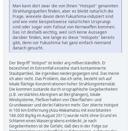
Man kann dort zwar die von Ihnen "Hotspot" genannten
Strahlungsquellen finden, aber es bleibt natürlich die
Frage, wieviele davon denn Fukushima-induziert sind
und wie viele beispielsweise natürlichen Ursprungs
sind oder sogar vom Fallout von Kernwaffen kommen.
Das ist deshalb wichtig, weil sich keine Aussagen
darüber finden, wie lange es diese "Hotspots" bereits
gibt, denn vor Fukushima hat ganz einfach niemand
danach gesucht.
Der Begriff "
Hotspot
" ist leider arg mißverständlich. Er
bezeichnet im Extremfall einzelne stark kontaminierte
Staubpartikel, die irgendwo niedergegangen sind. Das meine
ich aber nicht. Das Problem, das ich sehe, bezieht sich auf
lokale flächige Konzentrationen hoher Strahlungsintensität.
Die kommen zustande durch orographische Gegebenheiten
(z.B. verstärktes Abregnen an Berghängen), lokale
Windsysteme, Fließverhalten von Oberflächen- und
Grundwasser und derlei Faktoren mehr. Der zitierte Hotspot
in 100 km Entfernung (Aizu-Wakamatsu mit exorbitanten
186.000 Bq/kg im August 2011) wurde nicht ohne Grund im
Schlamm eines Wassergrabens entdeckt. Je nach
Gegebenheiten ist die Gefahr, daß dies in der Folge zur