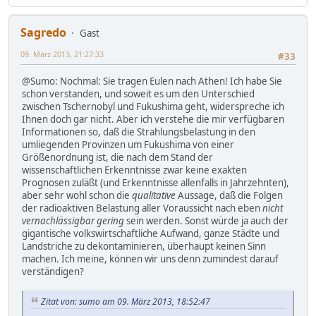
Sagredo
Gast
09. März 2013, 21:27:33
#33
@Sumo: Nochmal: Sie tragen Eulen nach Athen! Ich habe Sie
schon verstanden, und soweit es um den Unterschied
zwischen Tschernobyl und Fukushima geht, widerspreche ich
Ihnen doch gar nicht. Aber ich verstehe die mir verfügbaren
Informationen so, daß die Strahlungsbelastung in den
umliegenden Provinzen um Fukushima von einer
Größenordnung ist, die nach dem Stand der
wissenschaftlichen Erkenntnisse zwar keine exakten
Prognosen zuläßt (und Erkenntnisse allenfalls in Jahrzehnten),
aber sehr wohl schon die
qualitative
Aussage, daß die Folgen
der radioaktiven Belastung aller Voraussicht nach eben
nicht
vernachlässigbar gering
sein werden. Sonst würde ja auch der
gigantische volkswirtschaftliche Aufwand, ganze Städte und
Landstriche zu dekontaminieren, überhaupt keinen Sinn
machen. Ich meine, können wir uns denn zumindest darauf
verständigen?
Zitat von: sumo am 09. März 2013, 18:52:47