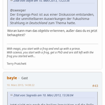
Zitat von: bayle am 10. März 2013, 13:23:36
@sweeper
Der Eingangs-Post ist aus einer Diskussion entstanden,
die die unmittelbaren Auswirkungen der Fukushima-
Strahlung
in Deutschland
zum Thema hatte.
Woran kann man das objektiv erkennen, außer dass du es jetzt
behauptest?
With magic, you start with a frog and end up with a prince.
With science, you start with a frog, get a PhD and are still left with the
frog you started with...
Terry Pratchett
bayle
Gast
10. März 2013, 14:08:22
#43
Zitat von: Sagredo am 10. März 2013, 13:36:04
Jetzt rückt mir noch die heilige Inquisition auf die Pelle