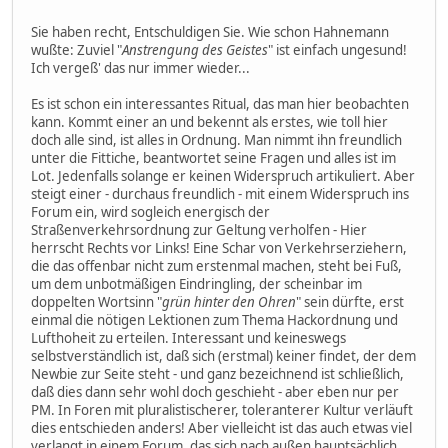
Sie haben recht, Entschuldigen Sie. Wie schon Hahnemann
wußte: Zuviel "
Anstrengung des Geistes
" ist einfach ungesund!
Ich vergeß' das nur immer wieder...
Es ist schon ein interessantes Ritual, das man hier beobachten
kann. Kommt einer an und bekennt als erstes, wie toll hier
doch alle sind, ist alles in Ordnung. Man nimmt ihn freundlich
unter die Fittiche, beantwortet seine Fragen und alles ist im
Lot. Jedenfalls solange er keinen Widerspruch artikuliert. Aber
steigt einer - durchaus freundlich - mit einem Widerspruch ins
Forum ein, wird sogleich energisch der
Straßenverkehrsordnung zur Geltung verholfen - Hier
herrscht Rechts vor Links! Eine Schar von Verkehrserziehern,
die das offenbar nicht zum erstenmal machen, steht bei Fuß,
um dem unbotmäßigen Eindringling, der scheinbar im
doppelten Wortsinn "
grün hinter den Ohren
" sein dürfte, erst
einmal die nötigen Lektionen zum Thema Hackordnung und
Lufthoheit zu erteilen. Interessant und keineswegs
selbstverständlich ist, daß sich (erstmal) keiner findet, der dem
Newbie zur Seite steht - und ganz bezeichnend ist schließlich,
daß dies dann sehr wohl doch geschieht - aber eben nur per
PM. In Foren mit pluralistischerer, toleranterer Kultur verläuft
dies entschieden anders! Aber vielleicht ist das auch etwas viel
verlangt in einem Forum, das sich nach außen hauptsächlich