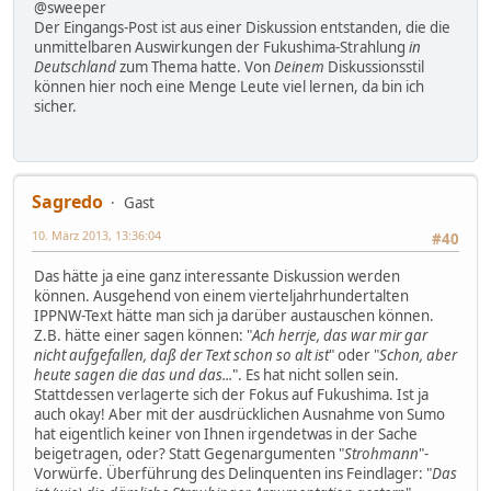
@sweeper
Der Eingangs-Post ist aus einer Diskussion entstanden, die die
unmittelbaren Auswirkungen der Fukushima-Strahlung
in
Deutschland
zum Thema hatte. Von
Deinem
Diskussionsstil
können hier noch eine Menge Leute viel lernen, da bin ich
sicher.
Sagredo
Gast
10. März 2013, 13:36:04
#40
Das hätte ja eine ganz interessante Diskussion werden
können. Ausgehend von einem vierteljahrhundertalten
IPPNW-Text hätte man sich ja darüber austauschen können.
Z.B. hätte einer sagen können: "
Ach herrje, das war mir gar
nicht aufgefallen, daß der Text schon so alt ist
" oder "
Schon, aber
heute sagen die das und das...
". Es hat nicht sollen sein.
Stattdessen verlagerte sich der Fokus auf Fukushima. Ist ja
auch okay! Aber mit der ausdrücklichen Ausnahme von Sumo
hat eigentlich keiner von Ihnen irgendetwas in der Sache
beigetragen, oder? Statt Gegenargumenten "
Strohmann
"-
Vorwürfe. Überführung des Delinquenten ins Feindlager: "
Das