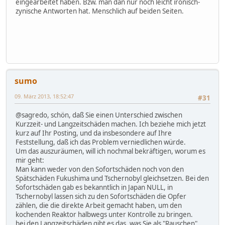
eingearbeitet haben. Bzw. man dan nur noch leicht ironisch-
zynische Antworten hat. Menschlich auf beiden Seiten.
sumo
09. März 2013, 18:52:47
#31
@sagredo, schön, daß Sie einen Unterschied zwischen
Kurzzeit- und Langzeitschäden machen. Ich beziehe mich jetzt
kurz auf Ihr Posting, und da insbesondere auf Ihre
Feststellung, daß ich das Problem verniedlichen würde.
Um das auszuräumen, will ich nochmal bekräftigen, worum es
mir geht:
Man kann weder von den Sofortschäden noch von den
Spätschäden Fukushima und Tschernobyl gleichsetzen. Bei den
Sofortschäden gab es bekanntlich in Japan NULL, in
Tschernobyl lassen sich zu den Sofortschäden die Opfer
zählen, die die direkte Arbeit gemacht haben, um den
kochenden Reaktor halbwegs unter Kontrolle zu bringen.
bei den Langzeitschäden gibt es das, was Sie als "Rauschen"