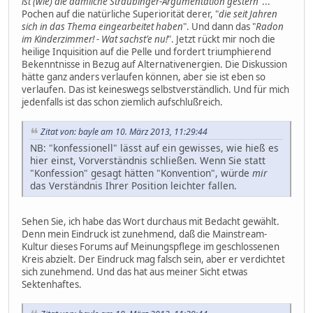
ist (wie) die dämliche Straubinger-Argumentation gestern
"...
Pochen auf die natürliche Superiorität derer, "
die seit Jahren
sich in das Thema eingearbeitet haben
". Und dann das "
Radon
im Kinderzimmer! - Wat sachst'e nu!
". Jetzt rückt mir noch die
heilige Inquisition auf die Pelle und fordert triumphierend
Bekenntnisse in Bezug auf Alternativenergien. Die Diskussion
hätte ganz anders verlaufen können, aber sie ist eben so
verlaufen. Das ist keineswegs selbstverständlich. Und für mich
jedenfalls ist das schon ziemlich aufschlußreich.
Zitat von: bayle am 10. März 2013, 11:29:44
NB: "konfessionell" lässt auf ein gewisses, wie hieß es
hier einst, Vorverständnis schließen. Wenn Sie statt
"Konfession" gesagt hätten "Konvention", würde
mir
das Verständnis Ihrer Position leichter fallen.
Sehen Sie, ich habe das Wort durchaus mit Bedacht gewählt.
Denn mein Eindruck ist zunehmend, daß die Mainstream-
Kultur dieses Forums auf Meinungspflege im geschlossenen
Kreis abzielt. Der Eindruck mag falsch sein, aber er verdichtet
sich zunehmend. Und das hat aus meiner Sicht etwas
Sektenhaftes.