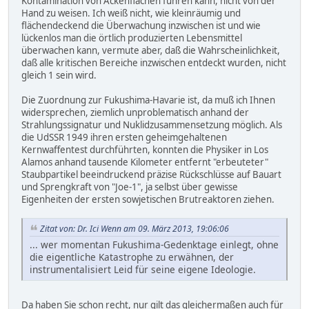
Kontamination von Ackenflächen führen kann, nicht von der
Hand zu weisen. Ich weiß nicht, wie kleinräumig und
flächendeckend die Überwachung inzwischen ist und wie
lückenlos man die örtlich produzierten Lebensmittel
überwachen kann, vermute aber, daß die Wahrscheinlichkeit,
daß alle kritischen Bereiche inzwischen entdeckt wurden, nicht
gleich 1 sein wird.
Die Zuordnung zur Fukushima-Havarie ist, da muß ich Ihnen
widersprechen, ziemlich unproblematisch anhand der
Strahlungssignatur und Nuklidzusammensetzung möglich. Als
die UdSSR 1949 ihren ersten geheimgehaltenen
Kernwaffentest durchführten, konnten die Physiker in Los
Alamos anhand tausende Kilometer entfernt "erbeuteter"
Staubpartikel beeindruckend präzise Rückschlüsse auf Bauart
und Sprengkraft von "Joe-1", ja selbst über gewisse
Eigenheiten der ersten sowjetischen Brutreaktoren ziehen.
Zitat von: Dr. Ici Wenn am 09. März 2013, 19:06:06
... wer momentan Fukushima-Gedenktage einlegt, ohne
die eigentliche Katastrophe zu erwähnen, der
instrumentalisiert Leid für seine eigene Ideologie.
Da haben Sie schon recht, nur gilt das gleichermaßen auch für