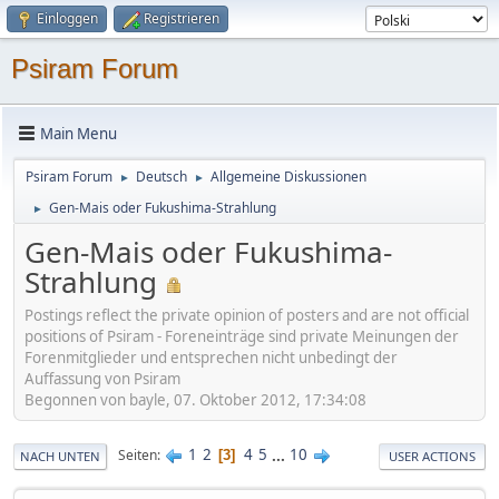
Einloggen
Registrieren
Psiram Forum
Main Menu
Psiram Forum
Deutsch
Allgemeine Diskussionen
►
►
Gen-Mais oder Fukushima-Strahlung
►
Gen-Mais oder Fukushima-
Strahlung
Postings reflect the private opinion of posters and are not official
positions of Psiram - Foreneinträge sind private Meinungen der
Forenmitglieder und entsprechen nicht unbedingt der
Auffassung von Psiram
Begonnen von bayle, 07. Oktober 2012, 17:34:08
1
2
4
5
...
10
Seiten
3
NACH UNTEN
USER ACTIONS