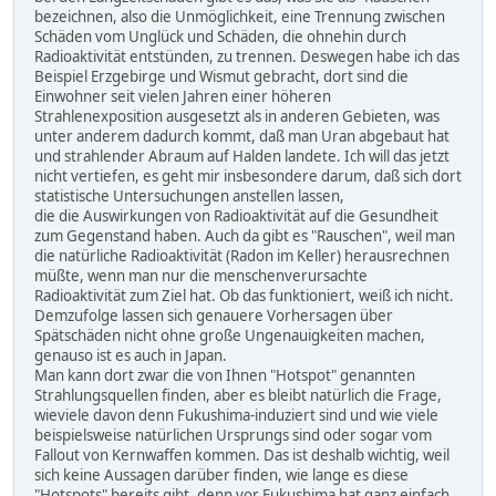
bezeichnen, also die Unmöglichkeit, eine Trennung zwischen
Schäden vom Unglück und Schäden, die ohnehin durch
Radioaktivität entstünden, zu trennen. Deswegen habe ich das
Beispiel Erzgebirge und Wismut gebracht, dort sind die
Einwohner seit vielen Jahren einer höheren
Strahlenexposition ausgesetzt als in anderen Gebieten, was
unter anderem dadurch kommt, daß man Uran abgebaut hat
und strahlender Abraum auf Halden landete. Ich will das jetzt
nicht vertiefen, es geht mir insbesondere darum, daß sich dort
statistische Untersuchungen anstellen lassen,
die die Auswirkungen von Radioaktivität auf die Gesundheit
zum Gegenstand haben. Auch da gibt es "Rauschen", weil man
die natürliche Radioaktivität (Radon im Keller) herausrechnen
müßte, wenn man nur die menschenverursachte
Radioaktivität zum Ziel hat. Ob das funktioniert, weiß ich nicht.
Demzufolge lassen sich genauere Vorhersagen über
Spätschäden nicht ohne große Ungenauigkeiten machen,
genauso ist es auch in Japan.
Man kann dort zwar die von Ihnen "Hotspot" genannten
Strahlungsquellen finden, aber es bleibt natürlich die Frage,
wieviele davon denn Fukushima-induziert sind und wie viele
beispielsweise natürlichen Ursprungs sind oder sogar vom
Fallout von Kernwaffen kommen. Das ist deshalb wichtig, weil
sich keine Aussagen darüber finden, wie lange es diese
"Hotspots" bereits gibt, denn vor Fukushima hat ganz einfach