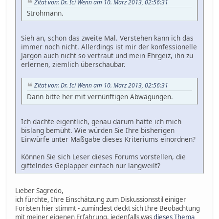
Zitat von: Dr. Ici Wenn am 10. März 2013, 02:56:31
Strohmann.
Sieh an, schon das zweite Mal. Verstehen kann ich das
immer noch nicht. Allerdings ist mir der konfessionelle
Jargon auch nicht so vertraut und mein Ehrgeiz, ihn zu
erlernen, ziemlich überschaubar.
Zitat von: Dr. Ici Wenn am 10. März 2013, 02:56:31
Dann bitte her mit vernünftigen Abwägungen.
Ich dachte eigentlich, genau darum hätte ich mich
bislang bemüht. Wie würden Sie Ihre bisherigen
Einwürfe unter Maßgabe dieses Kriteriums einordnen?
Können Sie sich Leser dieses Forums vorstellen, die
giftelndes Geplapper einfach nur langweilt?
Lieber Sagredo,
ich fürchte, Ihre Einschätzung zum Diskussionsstil einiger
Foristen hier stimmt - zumindest deckt sich Ihre Beobachtung
mit meiner eigenen Erfahrung, jedenfalls was
dieses Thema