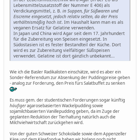
Lebensmittelzusatzstoff der Nummer E 406) als
Verdickungsmittel, z. B.
in Suppen, für Süßwaren und
Eiscreme eingesetzt, jedoch relativ selten, da der Preis
verhältnismäßig hoch ist
. Im Haushalt kann man es als
veganen Ersatz für Gelatine verwenden.
In Japan und China wird Agar seit dem 17. Jahrhundert
für die Zubereitung von Speisen eingesetzt. In
Südostasien ist es fester Bestandteil der Küche. Dort
wird es zur Zubereitung vielfältiger Süßspeisen
verwendet. Gelatine ist dort gänzlich unbekannt...
Wie ich die Basler Radikalisten einschätze, wird es aber ein
Sonder-Referendum zur Absenkung der Puddingpreise geben
- analog zur Forderung, den Preis fürs Salatbuffet zu senken
Es
muss
gem. der studentischen Forderungen sogar künftig
häufiger
agarosebasierten Wackelpudding sowie
sojamilchbasierten Vanillepudding geben, da im Zuge der
geplanten Reduktion der Tierhaltung natürlich auch die
Milchviehwirtschaft zurückgehen wird.
Von der guten Schweizer Schokolade sowie dem Appenzeller
Käse und dem Käsefondue haben wir bislang noch nicht