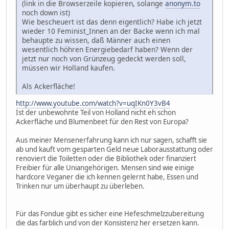
(link in die Browserzeile kopieren, solange
anonym.to
noch down ist)
Wie bescheuert ist das denn eigentlich? Habe ich jetzt
wieder 10 Feminist_Innen an der Backe wenn ich mal
behaupte zu wissen, daß Männer auch einen
wesentlich höhren Energiebedarf haben? Wenn der
jetzt nur noch von Grünzeug gedeckt werden soll,
müssen wir Holland kaufen.
Als Ackerfläche!
http://www.youtube.com/watch?v=uqIKn0Y3vB4
Ist der unbewohnte Teil von Holland nicht eh schon
Ackerfläche und Blumenbeet für den Rest von Europa?
Aus meiner Mensenerfahrung kann ich nur sagen, schafft sie
ab und kauft vom gesparten Geld neue Laborausstattung oder
renoviert die Toiletten oder die Bibliothek oder finanziert
Freibier für alle Uniangehörigen. Mensen sind wie einige
hardcore Veganer die ich kennen gelernt habe, Essen und
Trinken nur um überhaupt zu überleben.
Für das Fondue gibt es sicher eine Hefeschmelzzubereitung
die das farblich und von der Konsistenz her ersetzen kann.