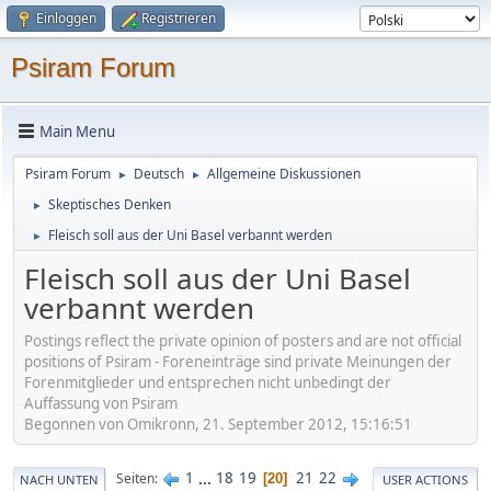
Einloggen
Registrieren
Psiram Forum
Main Menu
Psiram Forum
Deutsch
Allgemeine Diskussionen
►
►
Skeptisches Denken
►
Fleisch soll aus der Uni Basel verbannt werden
►
Fleisch soll aus der Uni Basel
verbannt werden
Postings reflect the private opinion of posters and are not official
positions of Psiram - Foreneinträge sind private Meinungen der
Forenmitglieder und entsprechen nicht unbedingt der
Auffassung von Psiram
Begonnen von Omikronn, 21. September 2012, 15:16:51
1
...
18
19
21
22
Seiten
20
NACH UNTEN
USER ACTIONS