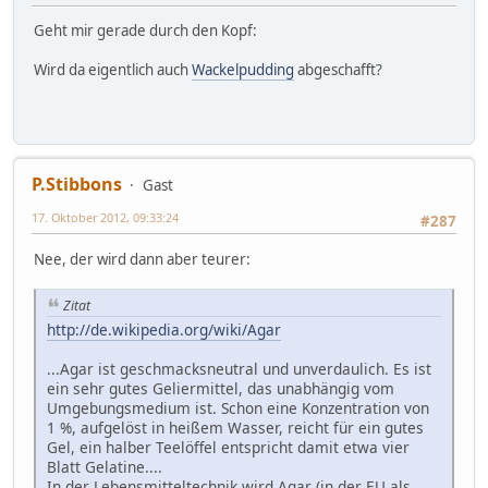
Geht mir gerade durch den Kopf:
Wird da eigentlich auch
Wackelpudding
abgeschafft?
P.Stibbons
Gast
17. Oktober 2012, 09:33:24
#287
Nee, der wird dann aber teurer:
Zitat
http://de.wikipedia.org/wiki/Agar
...Agar ist geschmacksneutral und unverdaulich. Es ist
ein sehr gutes Geliermittel, das unabhängig vom
Umgebungsmedium ist. Schon eine Konzentration von
1 %, aufgelöst in heißem Wasser, reicht für ein gutes
Gel, ein halber Teelöffel entspricht damit etwa vier
Blatt Gelatine....
In der Lebensmitteltechnik wird Agar (in der EU als