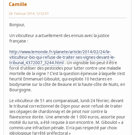
Camille
28. Februar 2014, 12:52:01
Bonjour,
Un viticulteur a actuellement des ennuis avec la justice
française :
http://www.lemonde.fr/planete/article/2014/02/24/le-
viticulteur-bio-qui-refuse-de-traiter-ses-vignes-devant-le-
tribunal_4372007_3244.html
: Un vignoble bio peut-il être
forcé d'utiliser des pesticides pour lutter contre une maladie
mortelle de la vigne ? C'est la question épineuse à laquelle s'est
heurté Emmanuel Giboulot, qui exploite 10 hectares en
biodynamie sur la côte de Beaune et la haute-côte de Nuits, en
Bourgogne.
Le viticulteur de 51 ans comparaissait, lundi 24 février, devant
le tribunal correctionnel de Dijon pour avoir refusé de traiter
ses cépages de chardonnay et de pinot noir contre la
flavescence dorée. Une amende de 1 000 euros, assortie pour
moitié du sursis, a été requise à son encontre. M. Giboulot « a
commis une infraction pénale. Il n'a pas respecté par choix
idéologique l'arrêté préfectoral »