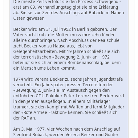
Die meiste Zeit verfolgt sie den Prozess schweigend -
erst am 89. Verhandlungstag gibt sie eine Erklärung
ab: Sie sei zur Zeit des Anschlags auf Buback im Nahen
Osten gewesen.
Becker wird am 31. Juli 1952 in Berlin geboren. Der
Vater stirbt früh, die Mutter muss ihre zehn Kinder
alleine durchbringen. Nach Abschluss der Realschule
zieht Becker von zu Hause aus, lebt von
Gelegenheitsarbeiten. Mit 19 Jahren schließt sie sich
der terroristischen «Bewegung 2. Juni» an. 1972
beteiligt sie sich an einem Bombenanschlag, bei dem
ein Mensch ums Leben kommt.
1974 wird Verena Becker zu sechs Jahren Jugendstrafe
verurteilt. Ein Jahr später pressen Terroristen der
«Bewegung 2. Juni» sie im Austausch gegen den
entführten CDU-Politiker Peter Lorenz frei. Becker wird
in den Jemen ausgeflogen. In einem Militärlager
trainiert sie den Kampf mit Waffen und lernt Mitglieder
der «Rote Armee Fraktion» kennen. Sie schließt sich
der RAF an.
Am 3. Mai 1977, vier Wochen nach dem Anschlag auf
Siegfried Buback, werden Verena Becker und Günter