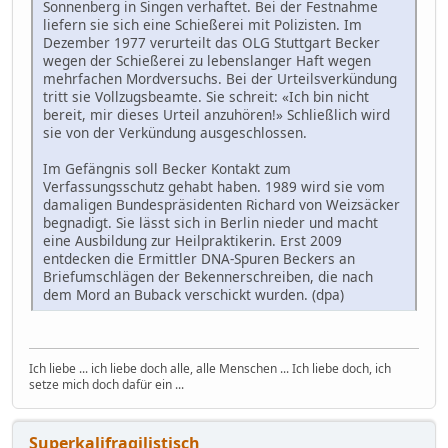
Sonnenberg in Singen verhaftet. Bei der Festnahme
liefern sie sich eine Schießerei mit Polizisten. Im
Dezember 1977 verurteilt das OLG Stuttgart Becker
wegen der Schießerei zu lebenslanger Haft wegen
mehrfachen Mordversuchs. Bei der Urteilsverkündung
tritt sie Vollzugsbeamte. Sie schreit: «Ich bin nicht
bereit, mir dieses Urteil anzuhören!» Schließlich wird
sie von der Verkündung ausgeschlossen.
Im Gefängnis soll Becker Kontakt zum
Verfassungsschutz gehabt haben. 1989 wird sie vom
damaligen Bundespräsidenten Richard von Weizsäcker
begnadigt. Sie lässt sich in Berlin nieder und macht
eine Ausbildung zur Heilpraktikerin. Erst 2009
entdecken die Ermittler DNA-Spuren Beckers an
Briefumschlägen der Bekennerschreiben, die nach
dem Mord an Buback verschickt wurden. (dpa)
Ich liebe ... ich liebe doch alle, alle Menschen ... Ich liebe doch, ich
setze mich doch dafür ein ...
Superkalifragilistisch