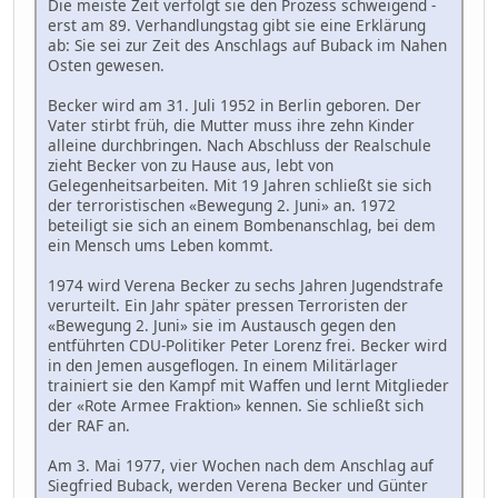
Die meiste Zeit verfolgt sie den Prozess schweigend -
erst am 89. Verhandlungstag gibt sie eine Erklärung
ab: Sie sei zur Zeit des Anschlags auf Buback im Nahen
Osten gewesen.
Becker wird am 31. Juli 1952 in Berlin geboren. Der
Vater stirbt früh, die Mutter muss ihre zehn Kinder
alleine durchbringen. Nach Abschluss der Realschule
zieht Becker von zu Hause aus, lebt von
Gelegenheitsarbeiten. Mit 19 Jahren schließt sie sich
der terroristischen «Bewegung 2. Juni» an. 1972
beteiligt sie sich an einem Bombenanschlag, bei dem
ein Mensch ums Leben kommt.
1974 wird Verena Becker zu sechs Jahren Jugendstrafe
verurteilt. Ein Jahr später pressen Terroristen der
«Bewegung 2. Juni» sie im Austausch gegen den
entführten CDU-Politiker Peter Lorenz frei. Becker wird
in den Jemen ausgeflogen. In einem Militärlager
trainiert sie den Kampf mit Waffen und lernt Mitglieder
der «Rote Armee Fraktion» kennen. Sie schließt sich
der RAF an.
Am 3. Mai 1977, vier Wochen nach dem Anschlag auf
Siegfried Buback, werden Verena Becker und Günter