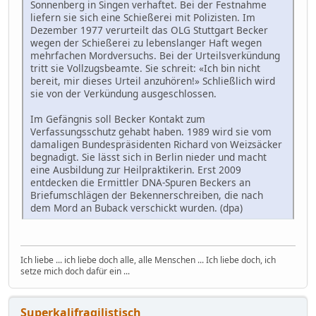
Sonnenberg in Singen verhaftet. Bei der Festnahme
liefern sie sich eine Schießerei mit Polizisten. Im
Dezember 1977 verurteilt das OLG Stuttgart Becker
wegen der Schießerei zu lebenslanger Haft wegen
mehrfachen Mordversuchs. Bei der Urteilsverkündung
tritt sie Vollzugsbeamte. Sie schreit: «Ich bin nicht
bereit, mir dieses Urteil anzuhören!» Schließlich wird
sie von der Verkündung ausgeschlossen.
Im Gefängnis soll Becker Kontakt zum
Verfassungsschutz gehabt haben. 1989 wird sie vom
damaligen Bundespräsidenten Richard von Weizsäcker
begnadigt. Sie lässt sich in Berlin nieder und macht
eine Ausbildung zur Heilpraktikerin. Erst 2009
entdecken die Ermittler DNA-Spuren Beckers an
Briefumschlägen der Bekennerschreiben, die nach
dem Mord an Buback verschickt wurden. (dpa)
Ich liebe ... ich liebe doch alle, alle Menschen ... Ich liebe doch, ich
setze mich doch dafür ein ...
Superkalifragilistisch