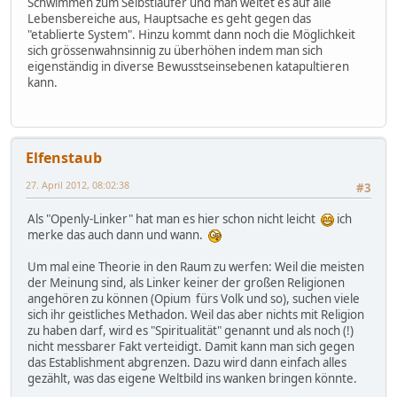
Schwimmen zum Selbstläufer und man weitet es auf alle
Lebensbereiche aus, Hauptsache es geht gegen das
"etablierte System". Hinzu kommt dann noch die Möglichkeit
sich grössenwahnsinnig zu überhöhen indem man sich
eigenständig in diverse Bewusstseinsebenen katapultieren
kann.
Elfenstaub
27. April 2012, 08:02:38
#3
Als "Openly-Linker" hat man es hier schon nicht leicht
ich
merke das auch dann und wann.
Um mal eine Theorie in den Raum zu werfen: Weil die meisten
der Meinung sind, als Linker keiner der großen Religionen
angehören zu können (Opium fürs Volk und so), suchen viele
sich ihr geistliches Methadon. Weil das aber nichts mit Religion
zu haben darf, wird es "Spiritualität" genannt und als noch (!)
nicht messbarer Fakt verteidigt. Damit kann man sich gegen
das Establishment abgrenzen. Dazu wird dann einfach alles
gezählt, was das eigene Weltbild ins wanken bringen könnte.