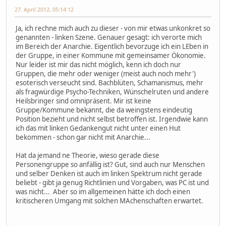
27. April 2012, 05:14:12
Ja, ich rechne mich auch zu dieser - von mir etwas unkonkret so
genannten - linken Szene. Genauer gesagt: ich verorte mich
im Bereich der Anarchie. Eigentlich bevorzuge ich ein LEben in
der Gruppe, in einer Kommune mit gemeinsamer Ökonomie.
Nur leider ist mir das nicht möglich, kenn ich doch nur
Gruppen, die mehr oder weniger (meist auch noch mehr')
esoterisch verseucht sind. Bachblüten, Schamanismus, mehr
als fragwürdige Psycho-Techniken, Wünschelruten und andere
Heilsbringer sind omnipräsent. Mir ist keine
Gruppe/Kommune bekannt, die da weingstens eindeutig
Position bezieht und nicht selbst betroffen ist. Irgendwie kann
ich das mit linken Gedankengut nicht unter einen Hut
bekommen - schon gar nicht mit Anarchie...
Hat da jemand ne Theorie, wieso gerade diese
Personengruppe so anfällig ist? Gut, sind auch nur Menschen
und selber Denken ist auch im linken Spektrum nicht gerade
beliebt - gibt ja genug Richtlinien und Vorgaben, was PC ist und
was nicht... Aber so im allgemeinen hätte ich doch einen
kritischeren Umgang mit solchen MAchenschaften erwartet.