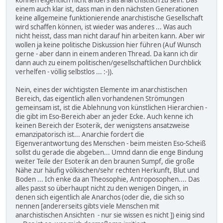
können eigentlich nicht anders als anarchistisch zu sein. Das
einem auch klar ist, dass man in den nächsten Generationen
keine allgemeine funktionierende anarchistische Gesellschaft
wird schaffen können, ist wieder was anderes ... Was auch
nicht heisst, dass man nicht darauf hin arbeiten kann. Aber wir
wollen ja keine politische Diskussion hier führen (Auf Wunsch
gerne - aber dann in einem anderen Thread. Da kann ich dir
dann auch zu einem politischen/gesellschaftlichen Durchblick
verhelfen - völlig selbstlos ... :-)).
Nein, eines der wichtigsten Elemente im anarchistischen
Bereich, das eigentlich allen vorhandenen Strömungen
gemeinsam ist, ist die Ablehnung von künstlichen Hierarchien -
die gibt im Eso-Bereich aber an jeder Ecke. Auch kenne ich
keinen Bereich der Esoterik, der wenigstens ansatzweise
emanzipatorisch ist... Anarchie fordert die
Eigenverantwortung des Menschen - beim meisten Eso-Scheiß
sollst du gerade die abgeben... Umnd dann die enge Bindung
weiter Teile der Esoterik an den braunen Sumpf, die große
Nähe zur häufig völkischen/sehr rechten Herkunft, Blut und
Boden ... Ich enke da an Theosophie, Antroposophen.... Das
alles passt so überhaupt nicht zu den wenigen Dingen, in
denen sich eigentlich ale Anarchos (oder die, die sich so
nennen [andererseits gibts viele Menschen mit
anarchistischen Ansichten - nur sie wissen es nicht ]) einig sind