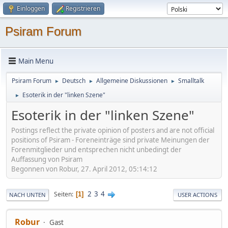
Einloggen
Registrieren
Psiram Forum
Main Menu
Psiram Forum
Deutsch
Allgemeine Diskussionen
Smalltalk
►
►
►
Esoterik in der "linken Szene"
►
Esoterik in der "linken Szene"
Postings reflect the private opinion of posters and are not official
positions of Psiram - Foreneinträge sind private Meinungen der
Forenmitglieder und entsprechen nicht unbedingt der
Auffassung von Psiram
Begonnen von Robur, 27. April 2012, 05:14:12
2
3
4
Seiten
1
NACH UNTEN
USER ACTIONS
Robur
Gast