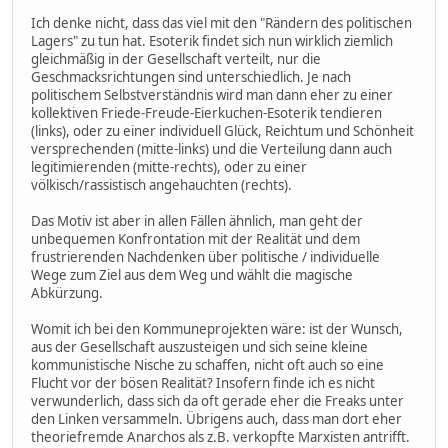
Ich denke nicht, dass das viel mit den "Rändern des politischen
Lagers" zu tun hat. Esoterik findet sich nun wirklich ziemlich
gleichmäßig in der Gesellschaft verteilt, nur die
Geschmacksrichtungen sind unterschiedlich. Je nach
politischem Selbstverständnis wird man dann eher zu einer
kollektiven Friede-Freude-Eierkuchen-Esoterik tendieren
(links), oder zu einer individuell Glück, Reichtum und Schönheit
versprechenden (mitte-links) und die Verteilung dann auch
legitimierenden (mitte-rechts), oder zu einer
völkisch/rassistisch angehauchten (rechts).
Das Motiv ist aber in allen Fällen ähnlich, man geht der
unbequemen Konfrontation mit der Realität und dem
frustrierenden Nachdenken über politische / individuelle
Wege zum Ziel aus dem Weg und wählt die magische
Abkürzung.
Womit ich bei den Kommuneprojekten wäre: ist der Wunsch,
aus der Gesellschaft auszusteigen und sich seine kleine
kommunistische Nische zu schaffen, nicht oft auch so eine
Flucht vor der bösen Realität? Insofern finde ich es nicht
verwunderlich, dass sich da oft gerade eher die Freaks unter
den Linken versammeln. Übrigens auch, dass man dort eher
theoriefremde Anarchos als z.B. verkopfte Marxisten antrifft.