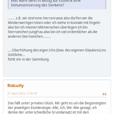
Was wäre denn in Bezug auf Esoterik eine
Dehumanisierung des Denkens?
....... z.B. wir sind eine Herrenrasse also dürfen wir die
Minderwertigen töten oder ich stehe in Kontakt mit Engeln
also bin ich meinen Mitmenschen überlegen ich bin
Sternzeichen Jungfrau also bin ich viel ordentlicher als die
anderen Sternzeichen........
....Überhöhung des eigen Ichs (bzw. des eigenen Glaubens) ins
Göttliche...
fehlt mir in der Sammlung.
Ridcully
27. April 2012, 11:01:43
#8
Das fällt unter privates Glück. Mir geht es um die Begünstigten
der jeweiligen Esoideologie: Alle, Ich, Wir. Wie gesagt, ich
denke der unterschiedliche Grundansatz ist mit den