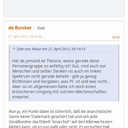
de Bunker
Gast
27. April 2012, 16:07:46
#10
Zitat von: Robur am 27. April 2012, 05:14:12
Hat da jemand ne Theorie, wieso gerade diese
Personengruppe so anfällig ist? Gut, sind auch nur
Menschen und selber Denken ist auch im linken
Spektrum nicht gerade beliebt - gibt ja genug
Richtlinien und Vorgaben, was PC ist und was nicht...
Aber so im allgemeinen hätte ich doch einen
kritischeren Umgang mit solchen MAchenschaften
erwartet.
Nun ja, ein Punkt dabei ist sicherlich, daß die anarchistische
Szene keine Trademark gesichert hat und sich jede
Gesäßvioline das Etikett "Anarchist" auf den Allerwertesten
kleben kann, ob es nun paßt oder nicht. Es versuchen halt