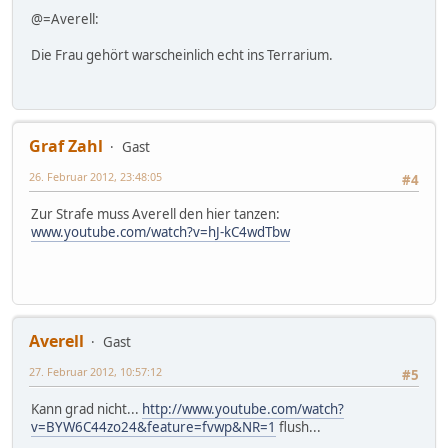
@=Averell:
Die Frau gehört warscheinlich echt ins Terrarium.
Graf Zahl
Gast
26. Februar 2012, 23:48:05
#4
Zur Strafe muss Averell den hier tanzen:
www.youtube.com/watch?v=hJ-kC4wdTbw
Averell
Gast
27. Februar 2012, 10:57:12
#5
Kann grad nicht...
http://www.youtube.com/watch?
v=BYW6C44zo24&feature=fvwp&NR=1
flush...