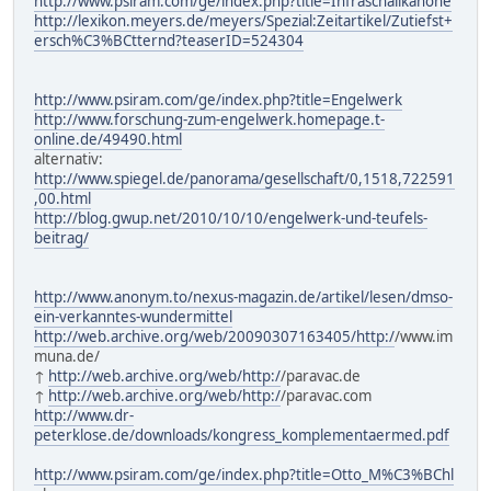
http://www.psiram.com/ge/index.php?title=Infraschallkanone
http://lexikon.meyers.de/meyers/Spezial:Zeitartikel/Zutiefst+
ersch%C3%BCtternd?teaserID=524304
http://www.psiram.com/ge/index.php?title=Engelwerk
http://www.forschung-zum-engelwerk.homepage.t-
online.de/49490.html
alternativ:
http://www.spiegel.de/panorama/gesellschaft/0,1518,722591
,00.html
http://blog.gwup.net/2010/10/10/engelwerk-und-teufels-
beitrag/
http://www.anonym.to/nexus-magazin.de/artikel/lesen/dmso-
ein-verkanntes-wundermittel
http://web.archive.org/web/20090307163405/http:/
/www.im
muna.de/
↑
http://web.archive.org/web/http:/
/paravac.de
↑
http://web.archive.org/web/http:/
/paravac.com
http://www.dr-
peterklose.de/downloads/kongress_komplementaermed.pdf
http://www.psiram.com/ge/index.php?title=Otto_M%C3%BChl