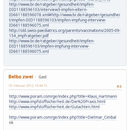
http://www.br.de/ratgeber/gesundheit/impfen-
DID1188596103/interview3-impfen-eltern-
ID661188596078.xml#http://www.br.de/ratgeber/gesundhei
t/impfen-DID1188596103/impfen-impfung-interview-
ID661188596075.xml
http://old.swiss-paediatrics.org/parents/vaccinations/2005-09-
154_impfratgeber.pdf
http://www.br.de/ratgeber/gesundheit/impfen-
DID1188596103/impfen-impfung-interview-
ID661188596075.xml
Belbo zwei
Gast
19. Februar 2012, 14:44:15
#4
http://www.psiram.com/ge/index.php?title=Klaus_Hartmann
http://www.impfstoffsicherheit.de/Die%20Praxis.html
http://www.impfstoffsicherheit.de/Gutachten.html
http://www.psiram.com/ge/index.php?title=Dietmar_Cimbal
ok