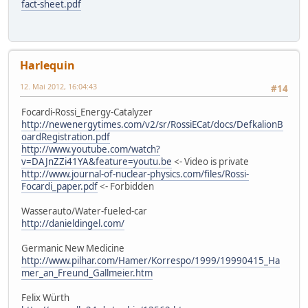
fact-sheet.pdf
Harlequin
12. Mai 2012, 16:04:43
#14
Focardi-Rossi_Energy-Catalyzer
http://newenergytimes.com/v2/sr/RossiECat/docs/DefkalionB
oardRegistration.pdf
http://www.youtube.com/watch?
v=DAJnZZi41YA&feature=youtu.be
<- Video is private
http://www.journal-of-nuclear-physics.com/files/Rossi-
Focardi_paper.pdf
<- Forbidden
Wasserauto/Water-fueled-car
http://danieldingel.com/
Germanic New Medicine
http://www.pilhar.com/Hamer/Korrespo/1999/19990415_Ha
mer_an_Freund_Gallmeier.htm
Felix Würth