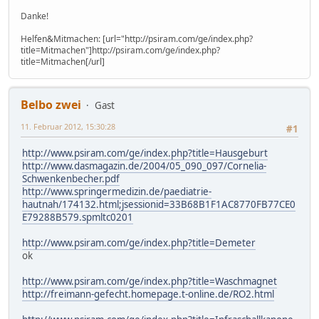
Danke!
Helfen&Mitmachen: [url="http://psiram.com/ge/index.php?
title=Mitmachen"]http://psiram.com/ge/index.php?
title=Mitmachen[/url]
Belbo zwei
Gast
11. Februar 2012, 15:30:28
#1
http://www.psiram.com/ge/index.php?title=Hausgeburt
http://www.dasmagazin.de/2004/05_090_097/Cornelia-
Schwenkenbecher.pdf
http://www.springermedizin.de/paediatrie-
hautnah/174132.html;jsessionid=33B68B1F1AC8770FB77CE0
E79288B579.spmltc0201
http://www.psiram.com/ge/index.php?title=Demeter
ok
http://www.psiram.com/ge/index.php?title=Waschmagnet
http://freimann-gefecht.homepage.t-online.de/RO2.html