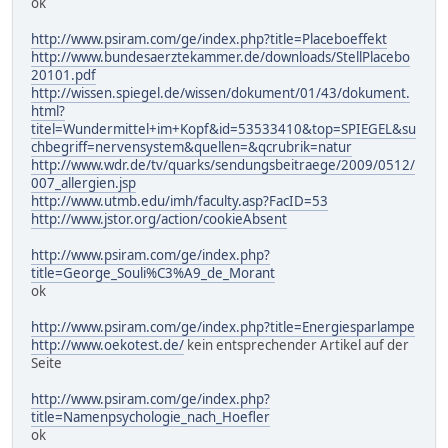
ok
http://www.psiram.com/ge/index.php?title=Placeboeffekt
http://www.bundesaerztekammer.de/downloads/StellPlacebo
20101.pdf
http://wissen.spiegel.de/wissen/dokument/01/43/dokument.
html?
titel=Wundermittel+im+Kopf&id=53533410&top=SPIEGEL&su
chbegriff=nervensystem&quellen=&qcrubrik=natur
http://www.wdr.de/tv/quarks/sendungsbeitraege/2009/0512/
007_allergien.jsp
http://www.utmb.edu/imh/faculty.asp?FacID=53
http://www.jstor.org/action/cookieAbsent
http://www.psiram.com/ge/index.php?
title=George_Souli%C3%A9_de_Morant
ok
http://www.psiram.com/ge/index.php?title=Energiesparlampe
http://www.oekotest.de/
kein entsprechender Artikel auf der
Seite
http://www.psiram.com/ge/index.php?
title=Namenpsychologie_nach_Hoefler
ok