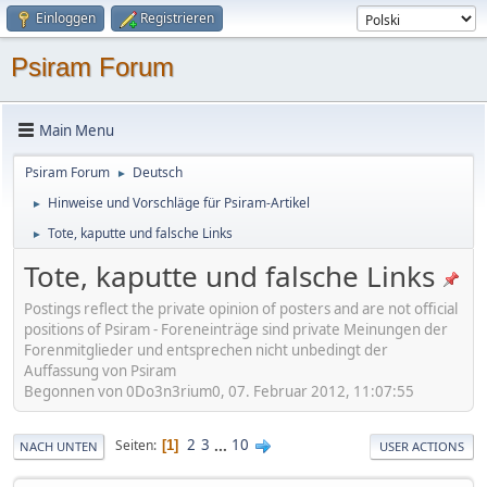
Einloggen
Registrieren
Psiram Forum
Main Menu
Psiram Forum
Deutsch
►
Hinweise und Vorschläge für Psiram-Artikel
►
Tote, kaputte und falsche Links
►
Tote, kaputte und falsche Links
Postings reflect the private opinion of posters and are not official
positions of Psiram - Foreneinträge sind private Meinungen der
Forenmitglieder und entsprechen nicht unbedingt der
Auffassung von Psiram
Begonnen von 0Do3n3rium0, 07. Februar 2012, 11:07:55
2
3
...
10
Seiten
1
NACH UNTEN
USER ACTIONS