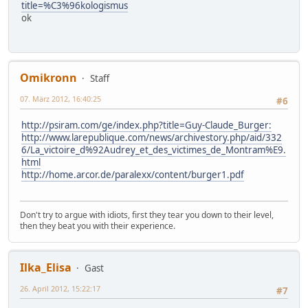
title=%C3%96kologismus
ok
Omikronn
Staff
07. März 2012, 16:40:25
#6
http://psiram.com/ge/index.php?title=Guy-Claude_Burger:
http://www.larepublique.com/news/archivestory.php/aid/332
6/La_victoire_d%92Audrey_et_des_victimes_de_Montram%E9.
html
http://home.arcor.de/paralexx/content/burger1.pdf
Don't try to argue with idiots, first they tear you down to their level,
then they beat you with their experience.
Ilka_Elisa
Gast
26. April 2012, 15:22:17
#7