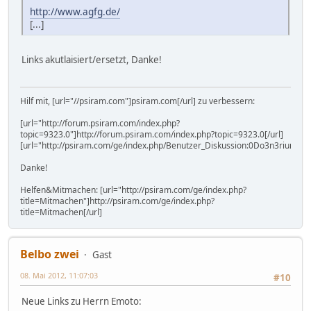
http://www.agfg.de/
[...]
Links akutlaisiert/ersetzt, Danke!
Hilf mit, [url="//psiram.com"]psiram.com[/url] zu verbessern:
[url="http://forum.psiram.com/index.php?
topic=9323.0"]http://forum.psiram.com/index.php?topic=9323.0[/url]
[url="http://psiram.com/ge/index.php/Benutzer_Diskussion:0Do3n3rium0"]
Danke!
Helfen&Mitmachen: [url="http://psiram.com/ge/index.php?
title=Mitmachen"]http://psiram.com/ge/index.php?
title=Mitmachen[/url]
Belbo zwei
Gast
08. Mai 2012, 11:07:03
#10
Neue Links zu Herrn Emoto: