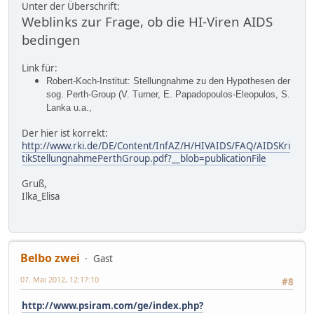
Unter der Überschrift:
Weblinks zur Frage, ob die HI-Viren AIDS
bedingen
Link für:
Robert-Koch-Institut: Stellungnahme zu den Hypothesen der
sog. Perth-Group (V. Turner, E. Papadopoulos-Eleopulos, S.
Lanka u.a.,
Der hier ist korrekt:
http://www.rki.de/DE/Content/InfAZ/H/HIVAIDS/FAQ/AIDSKri
tikStellungnahmePerthGroup.pdf?__blob=publicationFile
Gruß,
Ilka_Elisa
Belbo zwei
Gast
07. Mai 2012, 12:17:10
#8
http://www.psiram.com/ge/index.php?