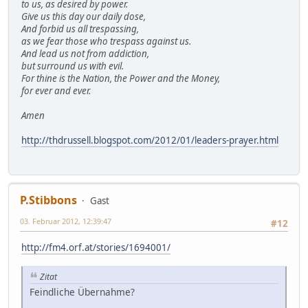
to us, as desired by power.
Give us this day our daily dose,
And forbid us all trespassing,
as we fear those who trespass against us.
And lead us not from addiction,
but surround us with evil.
For thine is the Nation, the Power and the Money,
for ever and ever.
Amen
http://thdrussell.blogspot.com/2012/01/leaders-prayer.html
P.Stibbons
Gast
03. Februar 2012, 12:39:47
#12
http://fm4.orf.at/stories/1694001/
Zitat
Feindliche Übernahme?