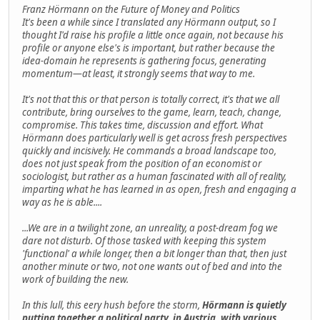
Franz Hörmann on the Future of Money and Politics
It's been a while since I translated any Hörmann output, so I
thought I'd raise his profile a little once again, not because his
profile or anyone else's is important, but rather because the
idea-domain he represents is gathering focus, generating
momentum—at least, it strongly seems that way to me.
It's not that this or that person is totally correct, it's that we all
contribute, bring ourselves to the game, learn, teach, change,
compromise. This takes time, discussion and effort. What
Hörmann does particularly well is get across fresh perspectives
quickly and incisively. He commands a broad landscape too,
does not just speak from the position of an economist or
sociologist, but rather as a human fascinated with all of reality,
imparting what he has learned in as open, fresh and engaging a
way as he is able....
...We are in a twilight zone, an unreality, a post-dream fog we
dare not disturb. Of those tasked with keeping this system
'functional' a while longer, then a bit longer than that, then just
another minute or two, not one wants out of bed and into the
work of building the new.
In this lull, this eery hush before the storm,
Hörmann is quietly
putting together a political party, in Austria, with various