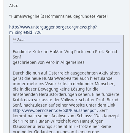
Also:
"HumanWeg" heißt Hörmanns neu gegründete Partei.
http://www.unterguggenberger.org/news.php?
m=single&id=726
Zitat
Fundierte Kritik an HuMan-Weg-Partei von Prof. Bernd
Senf
geschrieben von Vero in Allgemeines
Durch die nun auf Österreich ausgedehnten Aktivitäten
gerät die neue HuMan-Weg-Partei auch hierzulande
immer mehr ins Visier kritisch denkender Menschen,
die in dieser Bewegung keine Lösung für die
anstehenden Herausforderungen sehen. Eine fundierte
Kritik dazu verfasste der Volkswirtschafter Prof. Bernd
Senf, nachzulesen auf seiner Website unter dem Link
http://www.berndsenf.de/pdf/Klaussner.pdf
. Senf
kommt nach seiner Analyse zum Schluss: "Das Konzept
der "Freien HuMan-Wirtschaft von Hans-Jürgen
Klaussner allerdings scheint mir - trotz einer Reihe
origineller Gedanken - insgesamt eine grobe