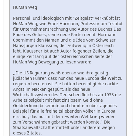
HuMan Weg
Personell und ideologisch mit "Zeitgeist" verknüpft ist
HuMan Weg, wie Franz Hörmann, Professor am Institut
für Unternehmensrechnung und Autor des Buches Das
Ende des Geldes, seine neue Partei nennt. Hörmann
übernimmt den Namen und die Idee vom Schweizer
Hans-Jürgen Klaussner, der zeitweilig in Österreich
lebt. Klaussner ist auch Autor folgender Zeilen, die
einige Zeit lang auf der österreichischen Seite der
HuMan-Weg-Bewegung zu lesen waren:
,,Die US-Regierung weiß ebenso wie ihre geistig-
jüdischen Führer, dass nur das neue Europa die Welt zu
regieren berufen ist. Sie hatten berechtigt die nackte
Angst im Nacken gespürt, als das neue
Wirtschaftssystem des Deutschen Reiches ab 1933 die
Arbeitslosigkeit mit fast zinslosem Geld ohne
Golddeckung beseitigte und damit ein überragendes
Beispiel für alle freiheitsliebenden Völker in Europa
erschuf, das nur mit dem zweiten Weltkrieg wieder
zum Verschwinden gebracht werden konnte." Die
Staatsanwaltschaft ermittelt unter anderem wegen
dieses Zitates.