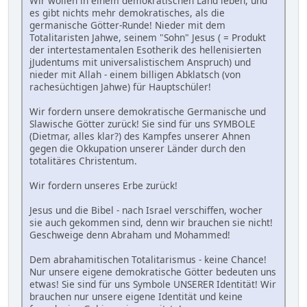
Wir wollen in einem demokratischen Land leben, und
es gibt nichts mehr demokratisches, als die
germanische Götter-Runde! Nieder mit dem
Totalitaristen Jahwe, seinem "Sohn" Jesus ( = Produkt
der intertestamentalen Esotherik des hellenisierten
jJudentums mit universalistischem Anspruch) und
nieder mit Allah - einem billigen Abklatsch (von
rachesüchtigen Jahwe) für Hauptschüler!
Wir fordern unsere demokratische Germanische und
Slawische Götter zurück! Sie sind für uns SYMBOLE
(Dietmar, alles klar?) des Kampfes unserer Ahnen
gegen die Okkupation unserer Länder durch den
totalitäres Christentum.
Wir fordern unseres Erbe zurück!
Jesus und die Bibel - nach Israel verschiffen, wocher
sie auch gekommen sind, denn wir brauchen sie nicht!
Geschweige denn Abraham und Mohammed!
Dem abrahamitischen Totalitarismus - keine Chance!
Nur unsere eigene demokratische Götter bedeuten uns
etwas! Sie sind für uns Symbole UNSERER Identität! Wir
brauchen nur unsere eigene Identität und keine