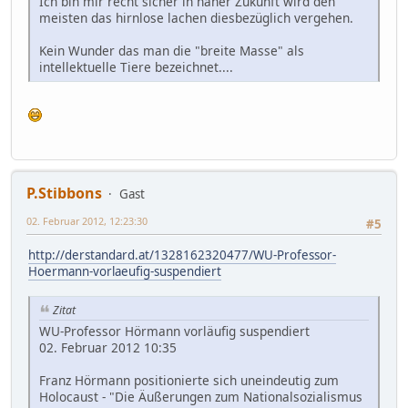
Ich bin mir recht sicher in naher Zukunft wird den
meisten das hirnlose lachen diesbezüglich vergehen.
Kein Wunder das man die "breite Masse" als
intellektuelle Tiere bezeichnet....
P.Stibbons
Gast
02. Februar 2012, 12:23:30
#5
http://derstandard.at/1328162320477/WU-Professor-
Hoermann-vorlaeufig-suspendiert
Zitat
WU-Professor Hörmann vorläufig suspendiert
02. Februar 2012 10:35
Franz Hörmann positionierte sich uneindeutig zum
Holocaust - "Die Äußerungen zum Nationalsozialismus