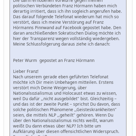
Die darin erhobenen Vorwürfe gegen meinen
politischen Verbündeten Franz Hörmann haben mich
derartig irritiert, dass ich ihn sogleich angerufen habe.
Das darauf folgende Telefonat wiederum hat mich so
verstört, dass ich meine Verstörung auf Franz
Hörmanns Pinnwand auf Facebook gepostet habe. Den
daran anschließenden Sokratischen Dialog möchte ich
hier der Transparenz wegen vollständig wiedergeben.
Meine Schlussfolgerung daraus ziehe ich danach:
Peter Wurm gepostet an Franz Hörmann
Lieber Franz!
Nach unserem gerade eben geführten Telefonat
möchte ich Dir mein Unbehagen mitteilen. Erstens
verstört mich Deine Weigerung, über
Nationalsozialismus und Holocaust etwas zu wissen,
weil Du dafür ,,nicht ausgebildet" bist. Gleichzeitig –
und das ist der zweite Punkt – sprichst Du davon, dass
solche politischen Phänomene ,,Geisteskrankheiten"
seien, die mittels NLP ,,geheilt" gehören. Wenn Du
über den Nationalsozialismus nichts weißt, warum
weißt Du dann etwas über NLP? Ich bitte um
Aufklärung über diesen offensichtlichen Widerspruch.