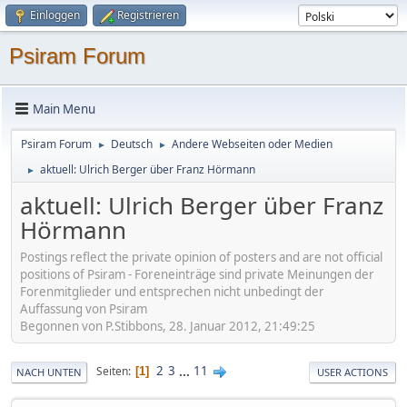
Einloggen
Registrieren
Psiram Forum
Main Menu
Psiram Forum
Deutsch
Andere Webseiten oder Medien
►
►
aktuell: Ulrich Berger über Franz Hörmann
►
aktuell: Ulrich Berger über Franz
Hörmann
Postings reflect the private opinion of posters and are not official
positions of Psiram - Foreneinträge sind private Meinungen der
Forenmitglieder und entsprechen nicht unbedingt der
Auffassung von Psiram
Begonnen von P.Stibbons, 28. Januar 2012, 21:49:25
2
3
...
11
Seiten
1
NACH UNTEN
USER ACTIONS