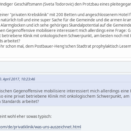
 windiger Geschäftsmann (Sveta Todorovic) den Protzbau eines pleitege
.
einer "privaten Krebsklinik" mit 200 Betten und angeschlossenem Hotel
s natürlich toll und eine super Sache für die Gemeinde und die armen kr
le Alarmglocken und ich sehe gehöriges Skandalpotential auf die Gemei
hen Gegenoffensive mobilisiere interessiert mich allerdings eine Frage: G
vat betriebene Klinik mit onkologischem Schwerpunkt, am besten noch mit 
ds arbeitet?
lmehr schon mal, dem Postbauer-Heng'schen Stadtrat prophylaktisch Les
. April 2017, 10:23:46
tischen Gegenoffensive mobilisiere interessiert mich allerdings eine
also eine privat betriebene Klinik mit onkologischem Schwerpunkt, am
 Standards arbeitet?
int wohl eher sowas typisch:
.com/de/privatklinik/was-uns-auszeichnet.html