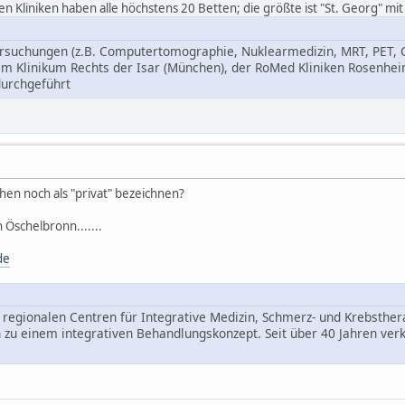
en Kliniken haben alle höchstens 20 Betten; die größte ist "St. Georg" mit 
rsuchungen (z.B. Computertomographie, Nuklearmedizin, MRT, PET, C
 Klinikum Rechts der Isar (München), der RoMed Kliniken Rosenheim,
durchgeführt
en noch als "privat" bezeichnen?
 Öschelbronn.......
de
 regionalen Centren für Integrative Medizin, Schmerz- und Krebsther
u einem integrativen Behandlungskonzept. Seit über 40 Jahren verknüp