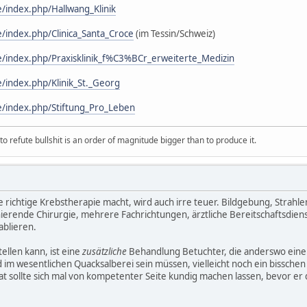
/index.php/Hallwang_Klinik
/index.php/Clinica_Santa_Croce
(im Tessin/Schweiz)
/index.php/Praxisklinik_f%C3%BCr_erweiterte_Medizin
/index.php/Klinik_St._Georg
e/index.php/Stiftung_Pro_Leben
 refute bullshit is an order of magnitude bigger than to produce it.
ie richtige Krebstherapie macht, wird auch irre teuer. Bildgebung, Strah
onierende Chirurgie, mehrere Fachrichtungen, ärztliche Bereitschaftsdiens
ablieren.
tellen kann, ist eine
zusätzliche
Behandlung Betuchter, die anderswo eine s
 im wesentlichen Quacksalberei sein müssen, vielleicht noch ein bissche
at sollte sich mal von kompetenter Seite kundig machen lassen, bevor er