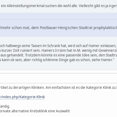
ein Alleinstellungsmerkmal suchen die wohl alle. Vielleicht gibt es ja irg
vielmehr schon mal, dem Postbauer-Heng'schen Stadtrat prophylaktis
ch halbwegs seine Tassen im Schrank hat, wird sich auf Hamer einlassen,
n kurzer Zeit ruiniert sein. Hamers Irrsinn hat m.M. wenig mit Gewinnerz
us gehandelt. Trotzdem könnte es eine passende Idee sein, den Stadtrat 
es kann ok sein, aber richtig schlimme Dinge gab es schon, siehe Hamer."
rtikel zu derartigen Kliniken. Am einfachsten ist es die Kategorie Klinik zu
/index.php/Kategorie:Klinik
tändig.
private alternative Krebsklinik eine Auswahl: