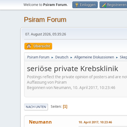
Welcome to
Psiram Forum
.
Einloggen
Registrieren
Psiram Forum
07. August 2026, 05:35:26
Übersicht
Psiram Forum
Deutsch
Allgemeine Diskussionen
Skep
►
►
►
seriöse private Krebsklinik
Postings reflect the private opinion of posters and are n
Auffassung von Psiram
Begonnen von Neumann, 10. April 2017, 10:23:46
Seiten
1
NACH UNTEN
Neumann
10. April 2017, 10:23:46