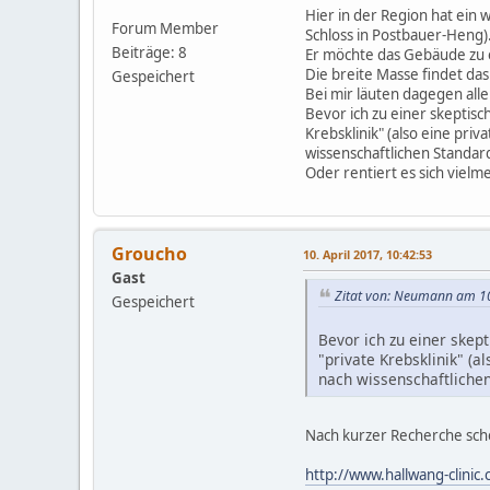
Hier in der Region hat ein
Forum Member
Schloss in Postbauer-Heng)
Beiträge: 8
Er möchte das Gebäude zu 
Die breite Masse findet da
Gespeichert
Bei mir läuten dagegen al
Bevor ich zu einer skeptisc
Krebsklinik" (also eine pri
wissenschaftlichen Standar
Oder rentiert es sich vie
Groucho
10. April 2017, 10:42:53
Gast
Zitat von: Neumann am 10
Gespeichert
Bevor ich zu einer skep
"private Krebsklinik" (
nach wissenschaftlichen
Nach kurzer Recherche sche
http://www.hallwang-clinic