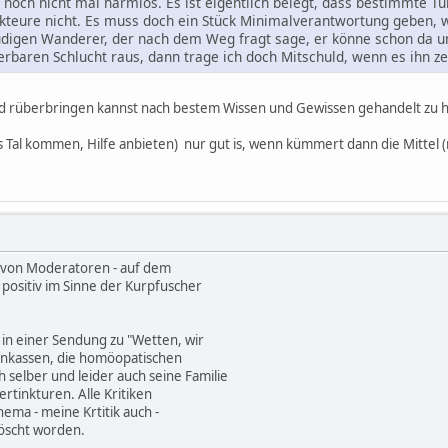
ist noch nicht mal harmlos. Es ist eigentlich belegt, dass bestimmte
akteure nicht. Es muss doch ein Stück Minimalverantwortung geben,
digen Wanderer, der nach dem Weg fragt sage, er könne schon da un
rbaren Schlucht raus, dann trage ich doch Mitschuld, wenn es ihn ze
 rüberbringen kannst nach bestem Wissen und Gewissen gehandelt zu 
s Tal kommen, Hilfe anbieten) nur gut is, wenn kümmert dann die Mittel 
 von Moderatoren - auf dem
positiv im Sinne der Kurpfuscher
 in einer Sendung zu "Wetten, wir
kenkassen, die homöopatischen
h selber und leider auch seine Familie
rtinkturen. Alle Kritiken
ema - meine Krtitik auch -
löscht worden.