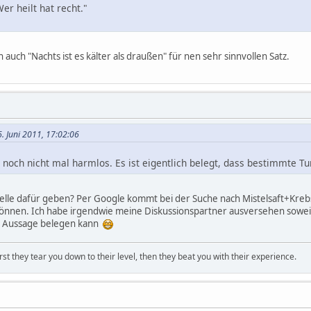
er heilt hat recht."
 auch "Nachts ist es kälter als draußen" für nen sehr sinnvollen Satz.
. Juni 2011, 17:02:06
ist noch nicht mal harmlos. Es ist eigentlich belegt, dass bestimmte
elle dafür geben? Per Google kommt bei der Suche nach Mistelsaft+Krebs
nen. Ich habe irgendwie meine Diskussionspartner ausversehen soweit "er
ie Aussage belegen kann
first they tear you down to their level, then they beat you with their experience.