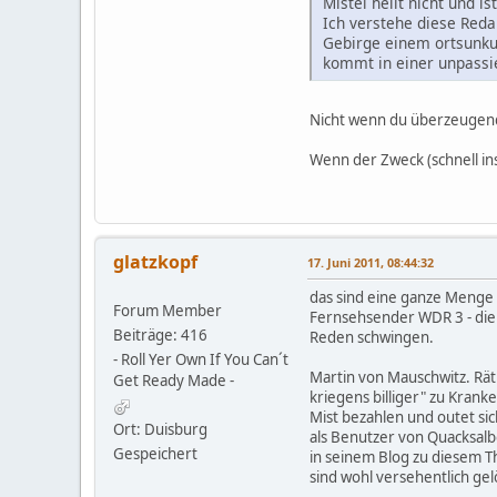
Mistel heilt nicht und 
Ich verstehe diese Red
Gebirge einem ortsunku
kommt in einer unpassie
Nicht wenn du überzeugend
Wenn der Zweck (schnell in
glatzkopf
17. Juni 2011, 08:44:32
das sind eine ganze Menge
Forum Member
Fernsehsender WDR 3 - die 
Beiträge: 416
Reden schwingen.
- Roll Yer Own If You Can´t
Martin von Mauschwitz. Rät
Get Ready Made -
kriegens billiger" zu Kran
Mist bezahlen und outet sic
Ort: Duisburg
als Benutzer von Quacksalbe
Gespeichert
in seinem Blog zu diesem Th
sind wohl versehentlich ge