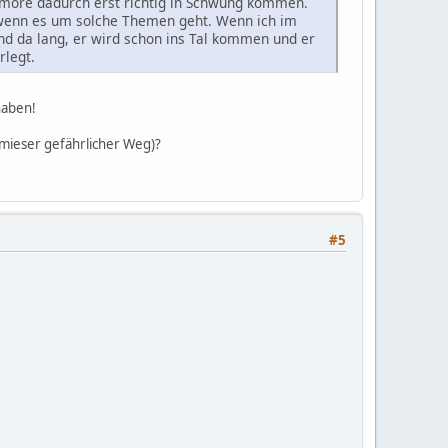
 Tumore dadurch erst richtig in Schwung kommen.
 wenn es um solche Themen geht. Wenn ich im
d da lang, er wird schon ins Tal kommen und er
rlegt.
haben!
(mieser gefährlicher Weg)?
#5