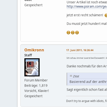
Unser Artikel ist noch etwa
Gespeichert
http://www.psiram.com/ge/
jetzt erst recht schämen!
Du musst jetzt hundert mal
Omikronn
17. Juni 2011, 16:26:44
Staff
Ich schau immer zuerst bei Esowatch!, I
Danke nochmals für den Art
Zitat
Forum Member
Basierend auf der anthr
Beiträge: 1,819
Sagt eigentlich schon fast al
Vorsicht, Klavier!
Gespeichert
Don't try to argue with idiots, 