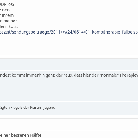
WDR los?
einen
in ihrem
n meiner
len :kotz:
icezeit/sendungsbeitraege/2011/kw24/0614/01_kombitherapie_fallbeispi
mindest kommt immerhin ganz klar raus, dass hier der "normale" Therapie
ßigten Flügels der Psiram-Jugend
einer besseren Hälfte