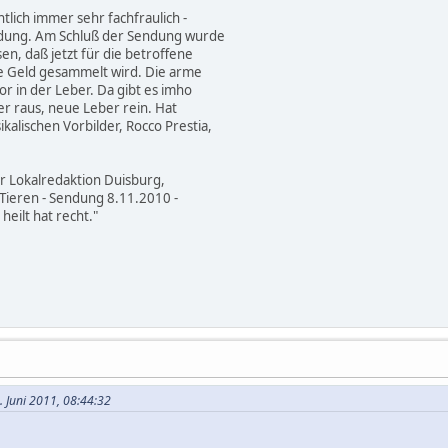
ntlich immer sehr fachfraulich -
endung. Am Schluß der Sendung wurde
n, daß jetzt für die betroffene
ie Geld gesammelt wird. Die arme
or in der Leber. Da gibt es imho
er raus, neue Leber rein. Hat
alischen Vorbilder, Rocco Prestia,
r Lokalredaktion Duisburg,
Tieren - Sendung 8.11.2010 -
heilt hat recht."
. Juni 2011, 08:44:32