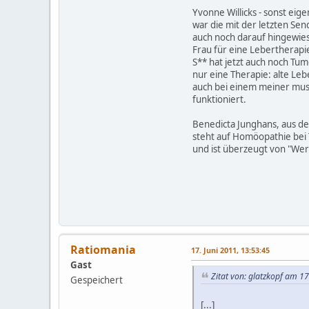
Yvonne Willicks - sonst eige
war die mit der letzten S
auch noch darauf hingewiese
Frau für eine Lebertherap
S** hat jetzt auch noch Tum
nur eine Therapie: alte Leb
auch bei einem meiner musik
funktioniert.
Benedicta Junghans, aus de
steht auf Homöopathie bei 
und ist überzeugt von "Wer 
Ratiomania
17. Juni 2011, 13:53:45
Gast
Zitat von: glatzkopf am 17
Gespeichert
[...]