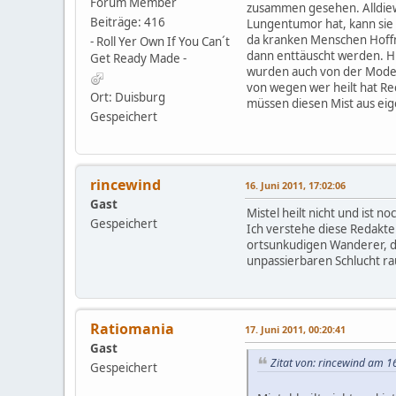
Forum Member
zusammen gesehen. Alldiewe
Beiträge: 416
Lungentumor hat, kann sie
da kranken Menschen Hoff
- Roll Yer Own If You Can´t
dann enttäuscht werden. Hi
Get Ready Made -
wurden auch von der Moder
von wegen wer heilt hat Re
Ort: Duisburg
müssen diesen Mist aus eig
Gespeichert
rincewind
16. Juni 2011, 17:02:06
Gast
Mistel heilt nicht und ist 
Gespeichert
Ich verstehe diese Redakt
ortsunkudigen Wanderer, de
unpassierbaren Schlucht rau
Ratiomania
17. Juni 2011, 00:20:41
Gast
Zitat von: rincewind am 16
Gespeichert