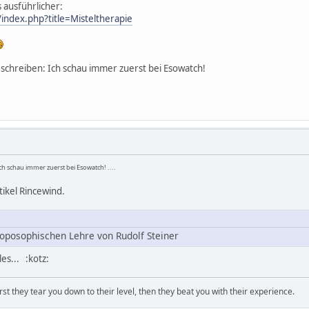
s ausführlicher:
index.php?title=Misteltherapie
 schreiben: Ich schau immer zuerst bei Esowatch!
ch schau immer zuerst bei Esowatch! ....
ikel Rincewind.
oposophischen Lehre von Rudolf Steiner
les... :kotz:
first they tear you down to their level, then they beat you with their experience.