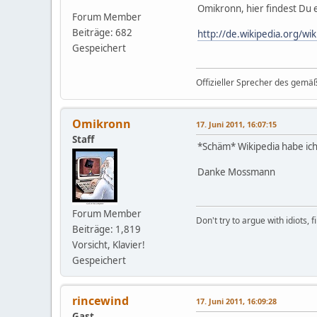
Omikronn, hier findest Du
Forum Member
Beiträge: 682
http://de.wikipedia.org/wik
Gespeichert
Offizieller Sprecher des gemä
Omikronn
17. Juni 2011, 16:07:15
Staff
*Schäm* Wikipedia habe ic
Danke Mossmann
Forum Member
Don't try to argue with idiots, 
Beiträge: 1,819
Vorsicht, Klavier!
Gespeichert
rincewind
17. Juni 2011, 16:09:28
Gast