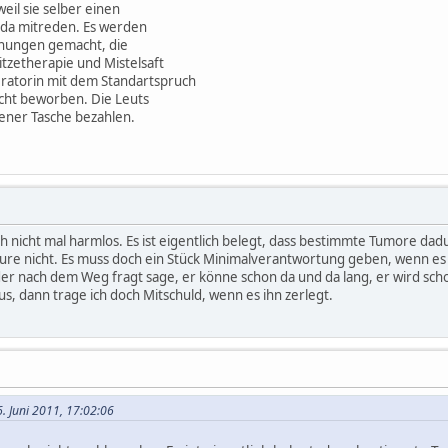
il sie selber einen
 da mitreden. Es werden
nungen gemacht, die
tzetherapie und Mistelsaft
atorin mit dem Standartspruch
cht beworben. Die Leuts
ener Tasche bezahlen.
noch nicht mal harmlos. Es ist eigentlich belegt, dass bestimmte Tumore d
eure nicht. Es muss doch ein Stück Minimalverantwortung geben, wenn e
r nach dem Weg fragt sage, er könne schon da und da lang, er wird sch
s, dann trage ich doch Mitschuld, wenn es ihn zerlegt.
. Juni 2011, 17:02:06