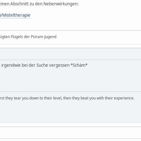
 einen Abschnitt zu den Nebenwirkungen:
i/Misteltherapie
ßigten Flügels der Psiram-Jugend
h irgendwie bei der Suche vergessen *Schäm*
first they tear you down to their level, then they beat you with their experience.