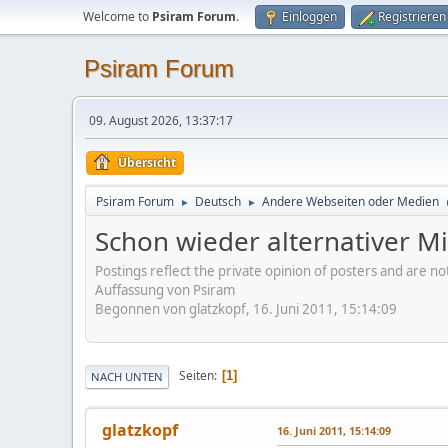
Welcome to
Psiram Forum
.
Einloggen
Registrieren
Psiram Forum
09. August 2026, 13:37:17
Übersicht
Psiram Forum
Deutsch
Andere Webseiten oder Medien
►
►
Schon wieder alternativer M
Postings reflect the private opinion of posters and are n
Auffassung von Psiram
Begonnen von glatzkopf, 16. Juni 2011, 15:14:09
Seiten
1
NACH UNTEN
glatzkopf
16. Juni 2011, 15:14:09