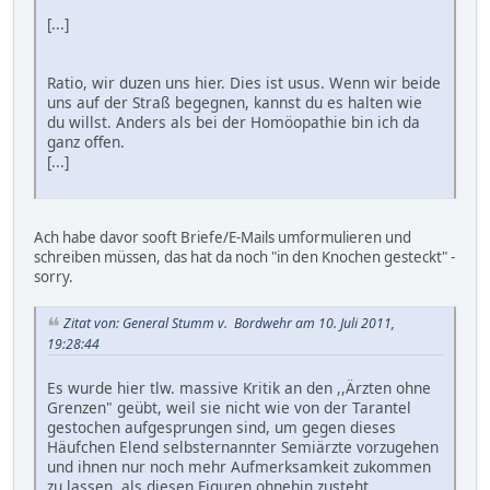
[...]
Ratio, wir duzen uns hier. Dies ist usus. Wenn wir beide
uns auf der Straß begegnen, kannst du es halten wie
du willst. Anders als bei der Homöopathie bin ich da
ganz offen.
[...]
Ach habe davor sooft Briefe/E-Mails umformulieren und
schreiben müssen, das hat da noch "in den Knochen gesteckt" -
sorry.
Zitat von: General Stumm v. Bordwehr am 10. Juli 2011,
19:28:44
Es wurde hier tlw. massive Kritik an den ,,Ärzten ohne
Grenzen" geübt, weil sie nicht wie von der Tarantel
gestochen aufgesprungen sind, um gegen dieses
Häufchen Elend selbsternannter Semiärzte vorzugehen
und ihnen nur noch mehr Aufmerksamkeit zukommen
zu lassen, als diesen Figuren ohnehin zusteht.