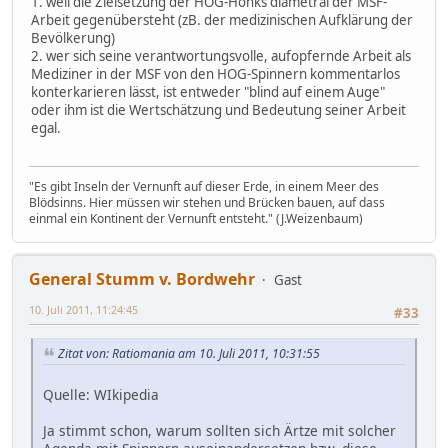
1. weil die Zielsetzung der HOG-Honks diametral der MSF-
Arbeit gegenübersteht (zB. der medizinischen Aufklärung der
Bevölkerung)
2. wer sich seine verantwortungsvolle, aufopfernde Arbeit als
Mediziner in der MSF von den HOG-Spinnern kommentarlos
konterkarieren lässt, ist entweder "blind auf einem Auge"
oder ihm ist die Wertschätzung und Bedeutung seiner Arbeit
egal.
"Es gibt Inseln der Vernunft auf dieser Erde, in einem Meer des
Blödsinns. Hier müssen wir stehen und Brücken bauen, auf dass
einmal ein Kontinent der Vernunft entsteht." (J.Weizenbaum)
General Stumm v. Bordwehr
Gast
10. Juli 2011, 11:24:45
#33
Zitat von: Ratiomania am 10. Juli 2011, 10:31:55
Quelle: WIkipedia
Ja stimmt schon, warum sollten sich Ärtze mit solcher