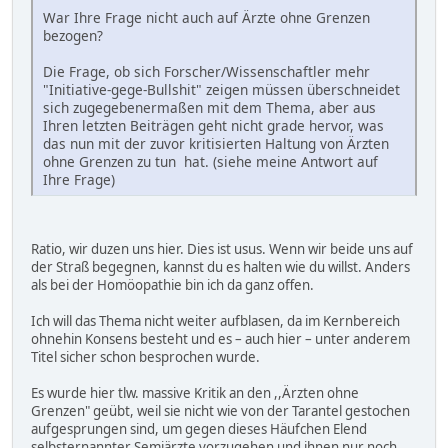
War Ihre Frage nicht auch auf Ärzte ohne Grenzen
bezogen?
Die Frage, ob sich Forscher/Wissenschaftler mehr
"Initiative-gege-Bullshit" zeigen müssen überschneidet
sich zugegebenermaßen mit dem Thema, aber aus
Ihren letzten Beiträgen geht nicht grade hervor, was
das nun mit der zuvor kritisierten Haltung von Ärzten
ohne Grenzen zu tun hat. (siehe meine Antwort auf
Ihre Frage)
Ratio, wir duzen uns hier. Dies ist usus. Wenn wir beide uns auf
der Straß begegnen, kannst du es halten wie du willst. Anders
als bei der Homöopathie bin ich da ganz offen.
Ich will das Thema nicht weiter aufblasen, da im Kernbereich
ohnehin Konsens besteht und es – auch hier – unter anderem
Titel sicher schon besprochen wurde.
Es wurde hier tlw. massive Kritik an den ,,Ärzten ohne
Grenzen" geübt, weil sie nicht wie von der Tarantel gestochen
aufgesprungen sind, um gegen dieses Häufchen Elend
selbsternannter Semiärzte vorzugehen und ihnen nur noch