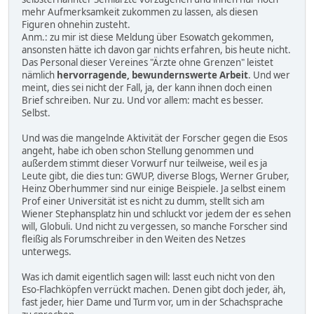
mehr Aufmerksamkeit zukommen zu lassen, als diesen
Figuren ohnehin zusteht.
Anm.: zu mir ist diese Meldung über Esowatch gekommen,
ansonsten hätte ich davon gar nichts erfahren, bis heute nicht.
Das Personal dieser Vereines "Ärzte ohne Grenzen" leistet
nämlich
hervorragende, bewundernswerte Arbeit
. Und wer
meint, dies sei nicht der Fall, ja, der kann ihnen doch einen
Brief schreiben. Nur zu. Und vor allem: macht es besser.
Selbst.
Und was die mangelnde Aktivität der Forscher gegen die Esos
angeht, habe ich oben schon Stellung genommen und
außerdem stimmt dieser Vorwurf nur teilweise, weil es ja
Leute gibt, die dies tun: GWUP, diverse Blogs, Werner Gruber,
Heinz Oberhummer sind nur einige Beispiele. Ja selbst einem
Prof einer Universität ist es nicht zu dumm, stellt sich am
Wiener Stephansplatz hin und schluckt vor jedem der es sehen
will, Globuli. Und nicht zu vergessen, so manche Forscher sind
fleißig als Forumschreiber in den Weiten des Netzes
unterwegs.
Was ich damit eigentlich sagen will: lasst euch nicht von den
Eso-Flachköpfen verrückt machen. Denen gibt doch jeder, äh,
fast jeder, hier Dame und Turm vor, um in der Schachsprache