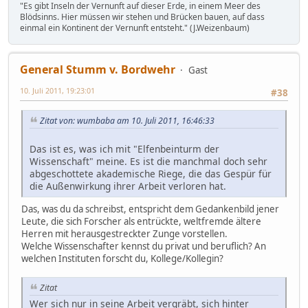
"Es gibt Inseln der Vernunft auf dieser Erde, in einem Meer des
Blödsinns. Hier müssen wir stehen und Brücken bauen, auf dass
einmal ein Kontinent der Vernunft entsteht." (J.Weizenbaum)
General Stumm v. Bordwehr
Gast
10. Juli 2011, 19:23:01
#38
Zitat von: wumbaba am 10. Juli 2011, 16:46:33
Das ist es, was ich mit "Elfenbeinturm der
Wissenschaft" meine. Es ist die manchmal doch sehr
abgeschottete akademische Riege, die das Gespür für
die Außenwirkung ihrer Arbeit verloren hat.
Das, was du da schreibst, entspricht dem Gedankenbild jener
Leute, die sich Forscher als entrückte, weltfremde ältere
Herren mit herausgestreckter Zunge vorstellen.
Welche Wissenschafter kennst du privat und beruflich? An
welchen Instituten forscht du, Kollege/Kollegin?
Zitat
Wer sich nur in seine Arbeit vergräbt, sich hinter