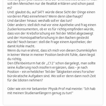
soll den Menschen nur die Realität erklären und schon passt
es?
Und: glaubst du, auf SAT1 würde diese Sicht der Dinge einen
vorderen Platz einnehmen? Wenn denn überhaupt?
Und darüber hinaus: weshalb soll er das tun?
Oder anders: stell dich mal vor eine Apotheke und frag einen
Zuckerkonsumenten, ob er es für richtig empfinden würde,
dass von der Krebsforschung ein Teil der Mittel abgezweigt
und der Homöopathieforschung in den Rachen gesteckt
würde? Noch besser: stell die Frage einem Apotheker, der
damit Kohle macht.
Wenn du nun erahnst, dass ich mich von diesen Dummköpfen
in keiner Weise in meiner Position bedroht fühle, dann liegst
du richtig.
Den Elfenbeinturm hat dir ,,C12" schon dargelegt, man sollte
seine Äußerung noch insofern ergänzen, dass – je nach
Position – ein erheblicher Teil der Tätigkeiten eines Forscher
bürokratische Aufgaben sind. Wo soll er denn dann noch Zeit
für die Idioten nehmen?
Oder wie ein mir bekannter Physik-Prof mal meinte: "Ich hab
mit meinen Studienanfängern genug zu tun!"