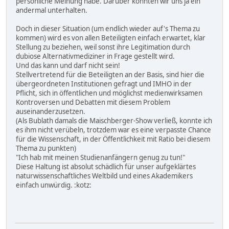
persönliche Meinung habe. Darüber könnten wir uns ja ein
andermal unterhalten.
Doch in dieser Situation (um endlich wieder auf's Thema zu
kommen) wird es von allen Beteiligten einfach erwartet, klar
Stellung zu beziehen, weil sonst ihre Legitimation durch
dubiose Alternativmediziner in Frage gestellt wird.
Und das kann und darf nicht sein!
Stellvertretend für die Beteiligten an der Basis, sind hier die
übergeordneten Institutionen gefragt und IMHO in der
Pflicht, sich in öffentlichen und möglichst medienwirksamen
Kontroversen und Debatten mit diesem Problem
auseinanderzusetzen.
(Als Bublath damals die Maischberger-Show verließ, konnte ich
es ihm nicht verübeln, trotzdem war es eine verpasste Chance
für die Wissenschaft, in der Öffentlichkeit mit Ratio bei diesem
Thema zu punkten)
"Ich hab mit meinen Studienanfängern genug zu tun!"
Diese Haltung ist absolut schädlich für unser aufgeklärtes
naturwissenschaftliches Weltbild und eines Akademikers
einfach unwürdig. :kotz: