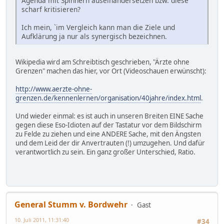
Agenda mit Spinnern auseinandersetzen bzw. diese
scharf kritisieren?
Ich mein, `im Vergleich kann man die Ziele und
Aufklärung ja nur als synergisch bezeichnen.
Wikipedia wird am Schreibtisch geschrieben, "Ärzte ohne
Grenzen" machen das hier, vor Ort (Videoschauen erwünscht):
http://www.aerzte-ohne-
grenzen.de/kennenlernen/organisation/40jahre/index.html
.
Und wieder einmal: es ist auch in unseren Breiten EINE Sache
gegen diese Eso-Idioten auf der Tastatur vor dem Bildschirm
zu Felde zu ziehen und eine ANDERE Sache, mit den Ängsten
und dem Leid der dir Anvertrauten (!) umzugehen. Und dafür
verantwortlich zu sein. Ein ganz großer Unterschied, Ratio.
General Stumm v. Bordwehr
Gast
10. Juli 2011, 11:31:40
#34