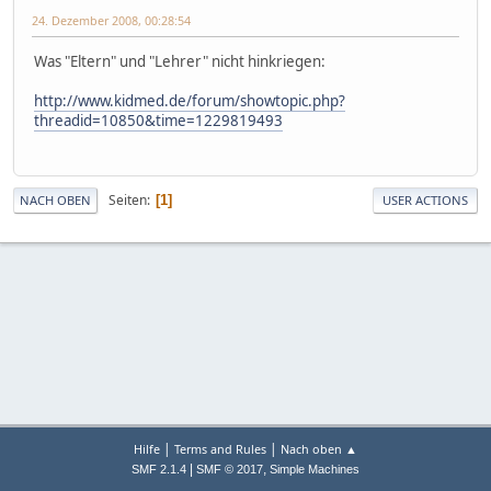
24. Dezember 2008, 00:28:54
Was "Eltern" und "Lehrer" nicht hinkriegen:
http://www.kidmed.de/forum/showtopic.php?
threadid=10850&time=1229819493
Seiten
1
NACH OBEN
USER ACTIONS
|
|
Hilfe
Terms and Rules
Nach oben ▲
|
,
SMF 2.1.4
SMF © 2017
Simple Machines