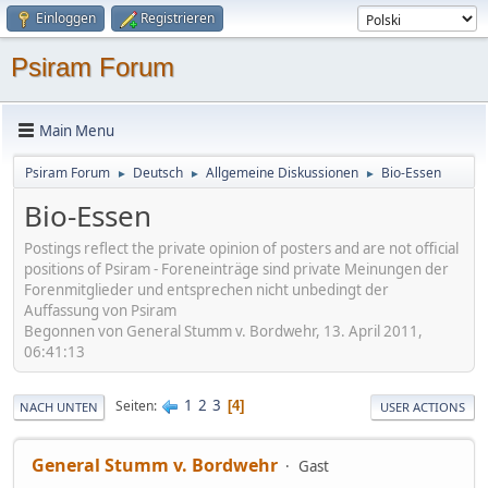
Einloggen
Registrieren
Psiram Forum
Main Menu
Psiram Forum
Deutsch
Allgemeine Diskussionen
Bio-Essen
►
►
►
Bio-Essen
Postings reflect the private opinion of posters and are not official
positions of Psiram - Foreneinträge sind private Meinungen der
Forenmitglieder und entsprechen nicht unbedingt der
Auffassung von Psiram
Begonnen von General Stumm v. Bordwehr, 13. April 2011,
06:41:13
1
2
3
Seiten
4
NACH UNTEN
USER ACTIONS
General Stumm v. Bordwehr
Gast