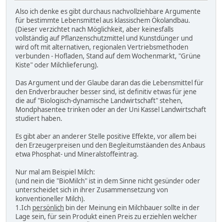
Also ich denke es gibt durchaus nachvollziehbare Argumente
für bestimmte Lebensmittel aus klassischem Ökolandbau.
(Dieser verzichtet nach Möglichkeit, aber keinesfalls
vollständig auf Pflanzenschutzmittel und Kunstdünger und
wird oft mit alternativen, regionalen Vertriebsmethoden
verbunden - Hofladen, Stand auf dem Wochenmarkt, "Grüne
Kiste" oder Milchlieferung).
Das Argument und der Glaube daran das die Lebensmittel für
den Endverbraucher besser sind, ist definitiv etwas für jene
die auf "Biologisch-dynamische Landwirtschaft" stehen,
Mondphasentee trinken oder an der Uni Kassel Landwirtschaft
studiert haben.
Es gibt aber an anderer Stelle positive Effekte, vor allem bei
den Erzeugerpreisen und den Begleitumstäanden des Anbaus
etwa Phosphat- und Mineralstoffeintrag.
Nur mal am Beispiel Milch:
(und nein die "BioMilch" ist in dem Sinne nicht gesünder oder
unterscheidet sich in ihrer Zusammensetzung von
konventioneller Milch).
1.Ich
persönlich
bin der Meinung ein Milchbauer sollte in der
Lage sein, für sein Produkt einen Preis zu erziehlen welcher