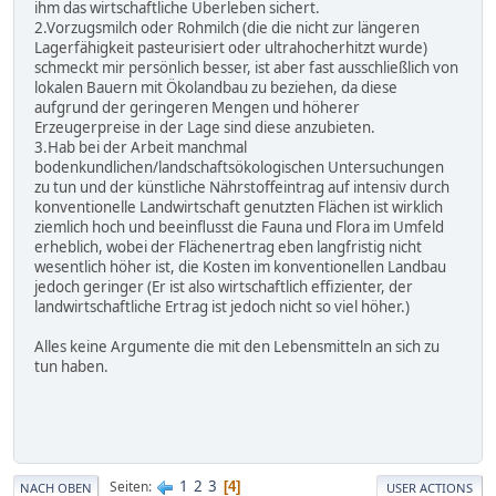
ihm das wirtschaftliche Überleben sichert.
2.Vorzugsmilch oder Rohmilch (die die nicht zur längeren
Lagerfähigkeit pasteurisiert oder ultrahocherhitzt wurde)
schmeckt mir persönlich besser, ist aber fast ausschließlich von
lokalen Bauern mit Ökolandbau zu beziehen, da diese
aufgrund der geringeren Mengen und höherer
Erzeugerpreise in der Lage sind diese anzubieten.
3.Hab bei der Arbeit manchmal
bodenkundlichen/landschaftsökologischen Untersuchungen
zu tun und der künstliche Nährstoffeintrag auf intensiv durch
konventionelle Landwirtschaft genutzten Flächen ist wirklich
ziemlich hoch und beeinflusst die Fauna und Flora im Umfeld
erheblich, wobei der Flächenertrag eben langfristig nicht
wesentlich höher ist, die Kosten im konventionellen Landbau
jedoch geringer (Er ist also wirtschaftlich effizienter, der
landwirtschaftliche Ertrag ist jedoch nicht so viel höher.)
Alles keine Argumente die mit den Lebensmitteln an sich zu
tun haben.
1
2
3
Seiten
4
NACH OBEN
USER ACTIONS