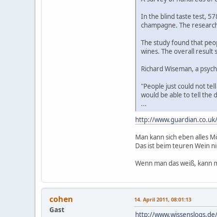
In the blind taste test, 
champagne. The researche
The study found that peo
wines. The overall result
Richard Wiseman, a psycho
"People just could not te
would be able to tell the 
...
http://www.guardian.co.uk
Man kann sich eben alles M
Das ist beim teuren Wein ni
Wenn man das weiß, kann 
cohen
14. April 2011, 08:01:13
Gast
http://www.wissenslogs.de/