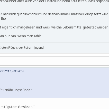
rbraucher aber auch von der Einstellung beim Kauf leiten, dass regionale
er natürlich gut funktioniert und deshalb immer massiver eingesetzt wird
 Bio ...
 eigentlich mal gelesen und weiß, welche Lebensmittel getestet wurden 
n nur ran, wenn man zahlt ...
ßigten Flügels der Psiram-Jugend
pril 2011, 09:58:56
f "Ernährungssünde".
n mit "gutem Gewissen."