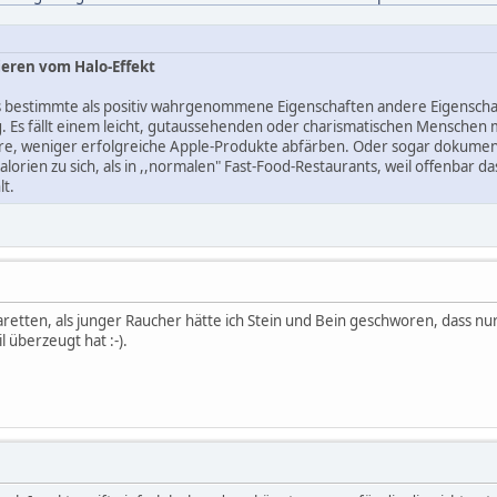
ieren vom Halo-Effekt
ss bestimmte als positiv wahrgenommene Eigenschaften andere Eigenscha
g. Es fällt einem leicht, gutaussehenden oder charismatischen Mensche
dere, weniger erfolgreiche Apple-Produkte abfärben. Oder sogar dokumen
lorien zu sich, als in ,,normalen" Fast-Food-Restaurants, weil offenbar
lt.
igaretten, als junger Raucher hätte ich Stein und Bein geschworen, dass nu
 überzeugt hat :-).