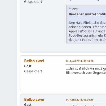
Gespeichert
Zitat
Bio-Lebensmittel profit
Den Halo-Effekt, also da
seiner eigenen Erfahrun
Apple's iPod soll auf an
Food-Restaurants mehr Ka
des Junk-Foods überstrah
Belbo zwei
14. April 2011, 08:33:00
Gast
...das ist ähnlich wie mit Z
Gespeichert
Blindversuch vom Gegenteil
Belbo zwei
14. April 2011, 08:36:50
Gast