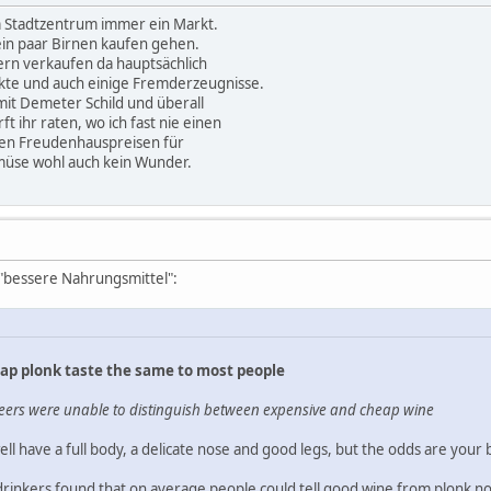
m Stadtzentrum immer ein Markt.
in paar Birnen kaufen gehen.
rn verkaufen da hauptsächlich
ukte und auch einige Fremderzeugnisse.
mit Demeter Schild und überall
ft ihr raten, wo ich fast nie einen
en Freudenhauspreisen für
üse wohl auch kein Wunder.
"bessere Nahrungsmittel":
ap plonk taste the same to most people
unteers were unable to distinguish between expensive and cheap wine
l have a full body, a delicate nose and good legs, but the odds are your b
drinkers found that on average people could tell good wine from plonk no