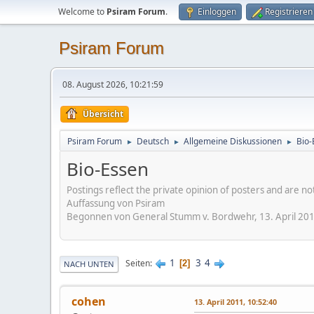
Welcome to
Psiram Forum
.
Einloggen
Registrieren
Psiram Forum
08. August 2026, 10:21:59
Übersicht
Psiram Forum
Deutsch
Allgemeine Diskussionen
Bio-
►
►
►
Bio-Essen
Postings reflect the private opinion of posters and are n
Auffassung von Psiram
Begonnen von General Stumm v. Bordwehr, 13. April 201
1
3
4
Seiten
2
NACH UNTEN
cohen
13. April 2011, 10:52:40