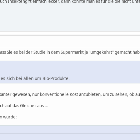
 auch Insektengift einfach lecker, dann könnte man es für die die nicht 
ass Sie es bei der Studie in dem Supermarkt ja "umgekehrt" gemacht haben
 es sich bei allen um Bio-Produkte.
ssanter gewesen, nur konventionelle Kost anzubieten, um zu sehen, ob a
 auf das Gleiche raus ...
en würde: