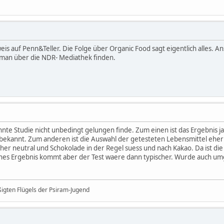
is auf Penn&Teller. Die Folge über Organic Food sagt eigentlich alles.
 man über die NDR- Mediathek finden.
nte Studie nicht unbedingt gelungen finde. Zum einen ist das Ergebnis ja 
 bekannt. Zum anderen ist die Auswahl der getesteten Lebensmittel eher
er neutral und Schokolade in der Regel suess und nach Kakao. Da ist die
hes Ergebnis kommt aber der Test waere dann typischer. Wurde auch umg
ßigten Flügels der Psiram-Jugend