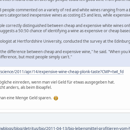
578 people commented on a variety of red and white wines ranging from a £
rs categorised inexpensive wines as costing £5 and less, while expensi
ple correctly distinguished between cheap and expensive white wines only
 suggests a 50:50 chance of identifying a wine as expensive or cheap based
logist at Hertfordshire University, conducted the survey at the Edinburgh
ll the difference between cheap and expensive wine," he said. "When you 
difference, but most people simply can't."
/science/2011/apr/14/expensive-wine-cheap-plonk-taste?CMP=twt_fd
ögliche einreden, wenn man viel Geld für etwas ausgegeben hat.
cht anders, als beim Bioapfel.
man eine Menge Geld sparen.
wblogs/blog/detritus/bio/2011-04-13/bio-lebensmittel-profitieren-vom-h