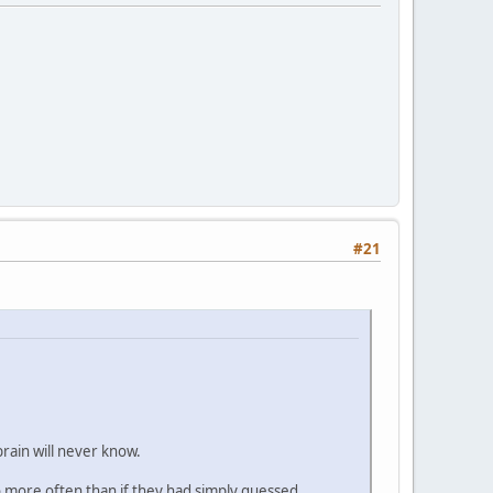
#21
rain will never know.
 more often than if they had simply guessed.