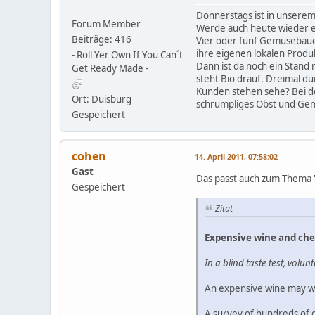
Donnerstags ist in unsere
Forum Member
Werde auch heute wieder e
Beiträge: 416
Vier oder fünf Gemüsebaue
ihre eigenen lokalen Prod
- Roll Yer Own If You Can´t
Dann ist da noch ein Stand 
Get Ready Made -
steht Bio drauf. Dreimal dür
Kunden stehen sehe? Bei d
Ort: Duisburg
schrumpliges Obst und Gem
Gespeichert
cohen
14. April 2011, 07:58:02
Gast
Das passt auch zum Thema 
Gespeichert
Zitat
Expensive wine and che
In a blind taste test, vol
An expensive wine may wel
A survey of hundreds of 