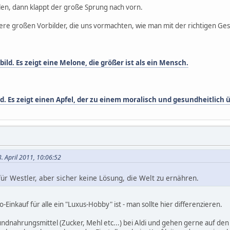
en, dann klappt der große Sprung nach vorn.
re großen Vorbilder, die uns vormachten, wie man mit der richtigen Ge
ld. Es zeigt eine Melone, die größer ist als ein Mensch.
. Es zeigt einen Apfel, der zu einem moralisch und gesundheitlic
. April 2011, 10:06:52
für Westler, aber sicher keine Lösung, die Welt zu ernähren.
o-Einkauf für alle ein "Luxus-Hobby" ist - man sollte hier differenzieren.
undnahrungsmittel (Zucker, Mehl etc...) bei Aldi und gehen gerne auf den