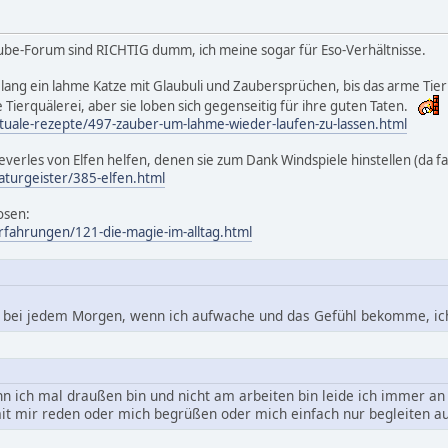
ube-Forum sind RICHTIG dumm, ich meine sogar für Eso-Verhältnisse.
 lang ein lahme Katze mit Glaubuli und Zaubersprüchen, bis das arme Tier
e Tierquälerei, aber sie loben sich gegenseitig für ihre guten Taten.
ituale-rezepte/497-zauber-um-lahme-wieder-laufen-zu-lassen.html
leverles von Elfen helfen, denen sie zum Dank Windspiele hinstellen (da f
aturgeister/385-elfen.html
osen:
rfahrungen/121-die-magie-im-alltag.html
e bei jedem Morgen, wenn ich aufwache und das Gefühl bekomme, ich 
enn ich mal draußen bin und nicht am arbeiten bin leide ich immer a
 mit mir reden oder mich begrüßen oder mich einfach nur begleiten