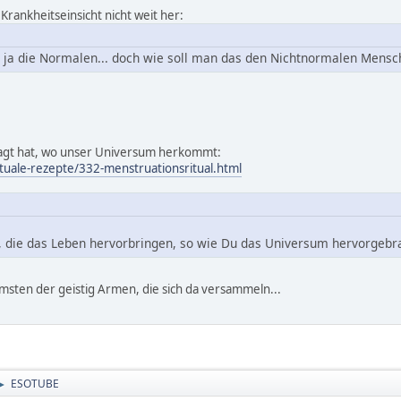
Krankheitseinsicht nicht weit her:
ir ja die Normalen... doch wie soll man das den Nichtnormalen Mens
agt hat, wo unser Universum herkommt:
tuale-rezepte/332-menstruationsritual.html
, die das Leben hervorbringen, so wie Du das Universum hervorgebra
rmsten der geistig Armen, die sich da versammeln...
ESOTUBE
►