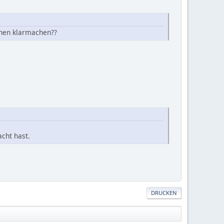
chen klarmachen??
cht hast.
DRUCKEN