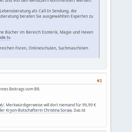
tet und von den Benutzern kommentiert werden.
 Lebensberatung als Call-In Sendung, die
nsberatung beraten Sie ausgewählten Experten zu
che Bücher im Bereich Esoterik, Magie und Hexen
nde.tv
.
hlreichen Foren, Onlineschulen, Suchmaschinen
#2
eines Beitrags vom BR.
at/
. Merkwürdigerweise will dort niemand für 99,99 €
der Kryon-Botschafterin Christina Soraia
. Das ist