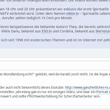
der von anderen Videoportalen einbinden. Die Videos können bewer
n 18 Uhr und 20 Uhr präsentieren wir exklusiv die erste Spirituelle
a WebTV verbreitet wird. Unter dem Namen
viktie.tv
– Spirituelle Lebe
. Anrufer zahlen lediglich 14 Cent pro Minute.
ören beispielsweise die bekannte Autorin Thea, die bereits zahlrei
e Viktie Danu, bekannt aus
ESO.tv
und Cordelia, bekannt aus
Sternstu
t sich seit 1998 mit esoterischen Themen und ist im Internet mit za
 Mondlandung echt?" geklickt, weil da Harald Lesch steht. Ist die Kopie 
der auch nicht bekanntlich) dieses Esotube:
http://www.ganzheitliches-tv.
einstellen. Jahrelang gab es nur ein einziges Video, und zwar ein
Portrait 
nswert und sollte Pflichtweiterbildung für Scherzfacharbeiter sein.