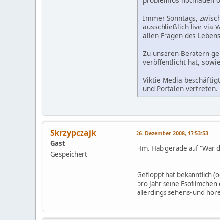
problemlos hochladen o
Immer Sonntags, zwische
ausschließlich live vi
allen Fragen des Lebens
Zu unseren Beratern geh
veröffentlicht hat, sowi
Viktie Media beschäftig
und Portalen vertreten.
Skrzypczajk
26. Dezember 2008, 17:53:53
Gast
Hm. Hab gerade auf "War die
Gespeichert
Gefloppt hat bekanntlich (o
pro Jahr seine Esofilmchen 
allerdings sehens- und höre