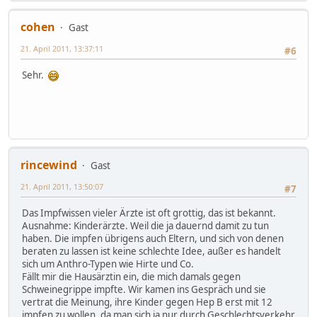
cohen
Gast
21. April 2011, 13:37:11
#6
Sehr.
rincewind
Gast
21. April 2011, 13:50:07
#7
Das Impfwissen vieler Ärzte ist oft grottig, das ist bekannt.
Ausnahme: Kinderärzte. Weil die ja dauernd damit zu tun
haben. Die impfen übrigens auch Eltern, und sich von denen
beraten zu lassen ist keine schlechte Idee, außer es handelt
sich um Anthro-Typen wie Hirte und Co.
Fällt mir die Hausärztin ein, die mich damals gegen
Schweinegrippe impfte. Wir kamen ins Gespräch und sie
vertrat die Meinung, ihre Kinder gegen Hep B erst mit 12
impfen zu wollen, da man sich ja nur durch Geschlechtsverkehr