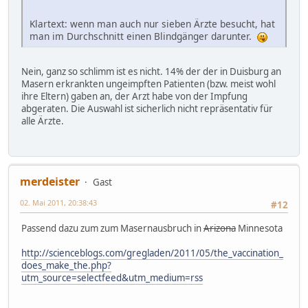
Klartext: wenn man auch nur sieben Ärzte besucht, hat
man im Durchschnitt einen Blindgänger darunter.
Nein, ganz so schlimm ist es nicht. 14% der der in Duisburg an
Masern erkrankten ungeimpften Patienten (bzw. meist wohl
ihre Eltern) gaben an, der Arzt habe von der Impfung
abgeraten. Die Auswahl ist sicherlich nicht repräsentativ für
alle Ärzte.
merdeister
Gast
02. Mai 2011, 20:38:43
#12
Passend dazu zum zum Masernausbruch in
Arizona
Minnesota
http://scienceblogs.com/gregladen/2011/05/the_vaccination_
does_make_the.php?
utm_source=selectfeed&utm_medium=rss