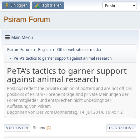
Einloggen
Registrieren
Psiram Forum
Main Menu
Psiram Forum
English
Other web sites or media
►
►
PeTA’s tactics to garner support against animal research
►
PeTA’s tactics to garner support
against animal research
Postings reflect the private opinion of posters and are not official
positions of Psiram - Foreneinträge sind private Meinungen der
Forenmitglieder und entsprechen nicht unbedingt der
Auffassung von Psiram
Begonnen von Der vom Donnerstag, 14. Juli 2014, 16:45:12
Seiten
1
NACH UNTEN
USER ACTIONS