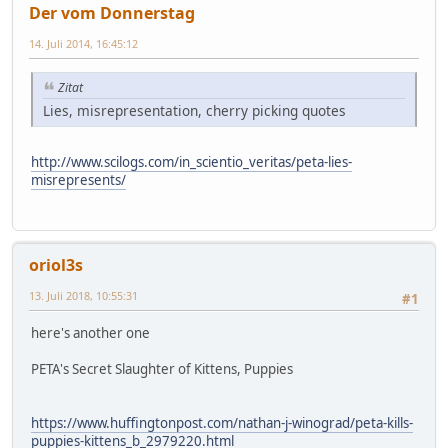
Der vom Donnerstag
14. Juli 2014, 16:45:12
Zitat
Lies, misrepresentation, cherry picking quotes
http://www.scilogs.com/in_scientio_veritas/peta-lies-
misrepresents/
oriol3s
13. Juli 2018, 10:55:31
#1
here's another one
PETA's Secret Slaughter of Kittens, Puppies
https://www.huffingtonpost.com/nathan-j-winograd/peta-kills-
puppies-kittens_b_2979220.html