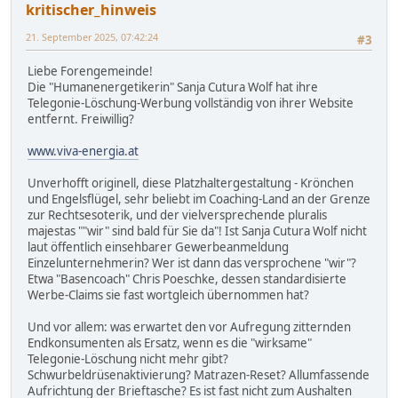
kritischer_hinweis
21. September 2025, 07:42:24
#3
Liebe Forengemeinde!
Die "Humanenergetikerin" Sanja Cutura Wolf hat ihre
Telegonie-Löschung-Werbung vollständig von ihrer Website
entfernt. Freiwillig?
www.viva-energia.at
Unverhofft originell, diese Platzhaltergestaltung - Krönchen
und Engelsflügel, sehr beliebt im Coaching-Land an der Grenze
zur Rechtsesoterik, und der vielversprechende pluralis
majestas ""wir" sind bald für Sie da"! Ist Sanja Cutura Wolf nicht
laut öffentlich einsehbarer Gewerbeanmeldung
Einzelunternehmerin? Wer ist dann das versprochene "wir"?
Etwa "Basencoach" Chris Poeschke, dessen standardisierte
Werbe-Claims sie fast wortgleich übernommen hat?
Und vor allem: was erwartet den vor Aufregung zitternden
Endkonsumenten als Ersatz, wenn es die "wirksame"
Telegonie-Löschung nicht mehr gibt?
Schwurbeldrüsenaktivierung? Matrazen-Reset? Allumfassende
Aufrichtung der Brieftasche? Es ist fast nicht zum Aushalten