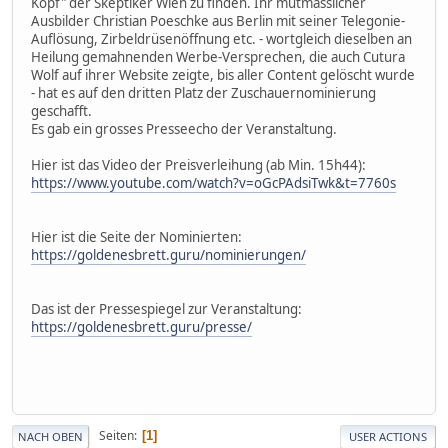
Kopf" der Skeptiker Wien zu finden. Ihr mutmasslicher
Ausbilder Christian Poeschke aus Berlin mit seiner Telegonie-
Auflösung, Zirbeldrüsenöffnung etc. - wortgleich dieselben an
Heilung gemahnenden Werbe-Versprechen, die auch Cutura
Wolf auf ihrer Website zeigte, bis aller Content gelöscht wurde
- hat es auf den dritten Platz der Zuschauernominierung
geschafft.
Es gab ein grosses Presseecho der Veranstaltung.
Hier ist das Video der Preisverleihung (ab Min. 15h44):
https://www.youtube.com/watch?v=oGcPAdsiTwk&t=7760s
Hier ist die Seite der Nominierten:
https://goldenesbrett.guru/nominierungen/
Das ist der Pressespiegel zur Veranstaltung:
https://goldenesbrett.guru/presse/
Seiten
1
NACH OBEN
USER ACTIONS