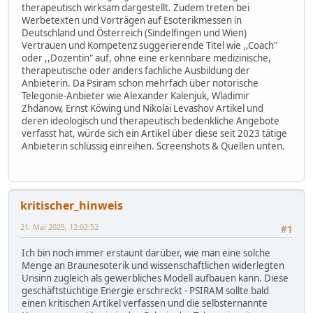
therapeutisch wirksam dargestellt. Zudem treten bei
Werbetexten und Vorträgen auf Esoterikmessen in
Deutschland und Österreich (Sindelfingen und Wien)
Vertrauen und Kompetenz suggerierende Titel wie ,,Coach"
oder ,,Dozentin" auf, ohne eine erkennbare medizinische,
therapeutische oder anders fachliche Ausbildung der
Anbieterin. Da Psiram schon mehrfach über notorische
Telegonie-Anbieter wie Alexander Kalenjuk, Wladimir
Zhdanow, Ernst Köwing und Nikolai Levashov Artikel und
deren ideologisch und therapeutisch bedenkliche Angebote
verfasst hat, würde sich ein Artikel über diese seit 2023 tätige
Anbieterin schlüssig einreihen. Screenshots & Quellen unten.
kritischer_hinweis
21. Mai 2025, 12:02:52
#1
Ich bin noch immer erstaunt darüber, wie man eine solche
Menge an Braunesoterik und wissenschaftlichen widerlegten
Unsinn zugleich als gewerbliches Modell aufbauen kann. Diese
geschäftstüchtige Energie erschreckt - PSIRAM sollte bald
einen kritischen Artikel verfassen und die selbsternannte