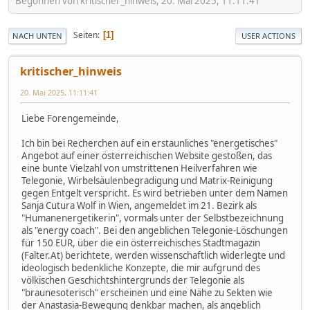
Begonnen von kritischer_hinweis, 20. Mai 2025, 11:11:41
Seiten
1
NACH UNTEN
USER ACTIONS
kritischer_hinweis
20. Mai 2025, 11:11:41
Liebe Forengemeinde,
Ich bin bei Recherchen auf ein erstaunliches "energetisches"
Angebot auf einer österreichischen Website gestoßen, das
eine bunte Vielzahl von umstrittenen Heilverfahren wie
Telegonie, Wirbelsäulenbegradigung und Matrix-Reinigung
gegen Entgelt verspricht. Es wird betrieben unter dem Namen
Sanja Cutura Wolf in Wien, angemeldet im 21. Bezirk als
"Humanenergetikerin", vormals unter der Selbstbezeichnung
als "energy coach". Bei den angeblichen Telegonie-Löschungen
für 150 EUR, über die ein österreichisches Stadtmagazin
(Falter.At) berichtete, werden wissenschaftlich widerlegte und
ideologisch bedenkliche Konzepte, die mir aufgrund des
völkischen Geschichtshintergrunds der Telegonie als
"braunesoterisch" erscheinen und eine Nähe zu Sekten wie
der Anastasia-Bewegung denkbar machen, als angeblich