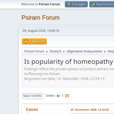
Welcome to
Psiram Forum
.
Einloggen
Registrieren
Psiram Forum
09. August 2026, 15:06:16
Übersicht
Psiram Forum
Deutsch
Allgemeine Diskussionen
Skep
►
►
►
Is popularity of homeopathy 
Postings reflect the private opinion of posters and are n
Auffassung von Psiram
Begonnen von Jane, 16. November 2008, 22:59:13
1
Seiten
2
NACH UNTEN
Conni
25. November 2008, 12:32:43