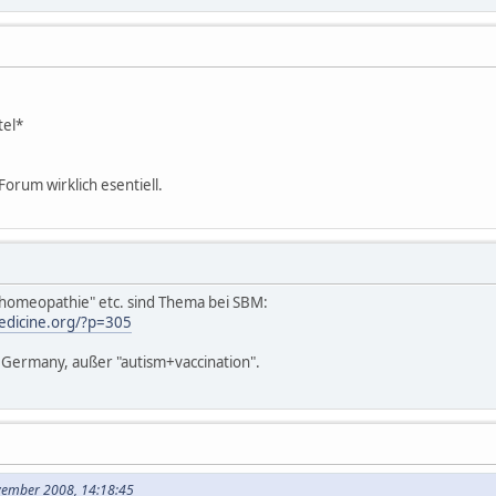
tel*
 Forum wirklich esentiell.
 "homeopathie" etc. sind Thema bei SBM:
edicine.org/?p=305
in Germany, außer "autism+vaccination".
ovember 2008, 14:18:45