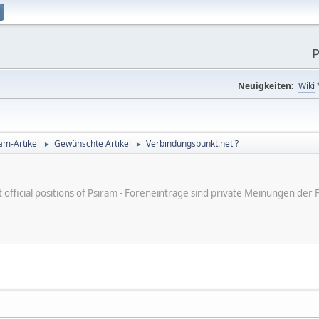
P
Neuigkeiten:
Wiki
am-Artikel
Gewünschte Artikel
Verbindungspunkt.net ?
►
►
ot official positions of Psiram - Foreneinträge sind private Meinungen d