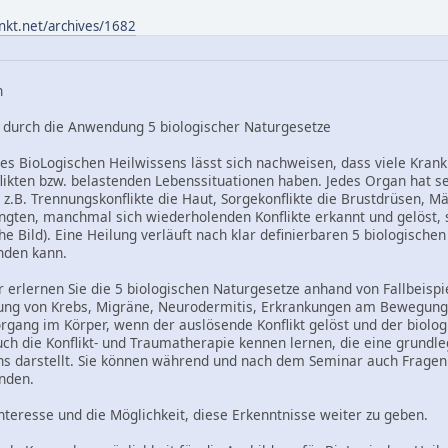
nkt.net/archives/1682
n
 durch die Anwendung 5 biologischer Naturgesetze
es BioLogischen Heilwissens lässt sich nachweisen, dass viele Krank
flikten bzw. belastenden Lebenssituationen haben. Jedes Organ hat se
 z.B. Trennungskonflikte die Haut, Sorgekonflikte die Brustdrüsen, Mä
gten, manchmal sich wiederholenden Konflikte erkannt und gelöst,
he Bild). Eine Heilung verläuft nach klar definierbaren 5 biologisch
nden kann.
erlernen Sie die 5 biologischen Naturgesetze anhand von Fallbeispi
lung von Krebs, Migräne, Neurodermitis, Erkrankungen am Bewegungs
gang im Körper, wenn der auslösende Konflikt gelöst und der biologi
 auch die Konflikt- und Traumatherapie kennen lernen, die eine grundl
ns darstellt. Sie können während und nach dem Seminar auch Fragen
nden.
Interesse und die Möglichkeit, diese Erkenntnisse weiter zu geben.