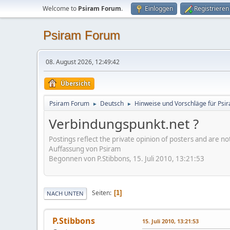
Welcome to
Psiram Forum
.
Einloggen
Registrieren
Psiram Forum
08. August 2026, 12:49:42
Übersicht
Psiram Forum
Deutsch
Hinweise und Vorschläge für Psir
►
►
Verbindungspunkt.net ?
Postings reflect the private opinion of posters and are n
Auffassung von Psiram
Begonnen von P.Stibbons, 15. Juli 2010, 13:21:53
Seiten
1
NACH UNTEN
P.Stibbons
15. Juli 2010, 13:21:53