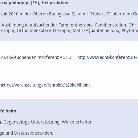
zialpädagoge (FH), Heilpraktiker
b Juli 2010 in der Oberen Bachgasse 2; somit "Hubert G" über dem G
, Ausbildung in aufsuchender Familientherapie, Familienstellen. Oh
rapie, Orthomolekulare Therapie, Matrix/Quantenheilung, Phytother
der ADHS-leugnenden "Konferenz ADHS" :
http://www.adhs-konferenz.de
kt.net/veranstaltungen/lichtblick%20kehlheim
 Kelheim
n, Gegenseitige Unterstützung, Werte erhalten.
äge und Diskussionsrunden.