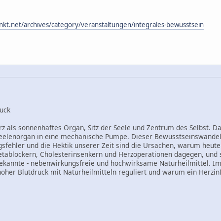
kt.net/archives/category/veranstaltungen/integrales-bewusstsein
ruck
Herz als sonnenhaftes Organ, Sitz der Seele und Zentrum des Selbst.
eelenorgan in eine mechanische Pumpe. Dieser Bewusstseinswandel, 
sfehler und die Hektik unserer Zeit sind die Ursachen, warum heute 
etablockern, Cholesterinsenkern und Herzoperationen dagegen, und sc
 bekannte - nebenwirkungsfreie und hochwirksame Naturheilmittel. Im 
 hoher Blutdruck mit Naturheilmitteln reguliert und warum ein Herzin