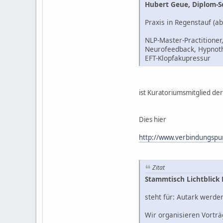
Hubert Geue, Diplom-So
Praxis in Regenstauf (a
NLP-Master-Practitioner
Neurofeedback, Hypnothe
EFT-Klopfakupressur
ist Kuratoriumsmitglied 
Dies hier
http://www.verbindungspun
Zitat
Stammtisch Lichtblick
steht für: Autark werde
Wir organisieren Vortr