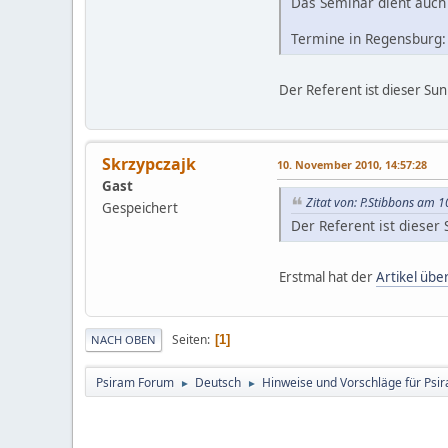
Das Seminar dient auch 
Termine in Regensburg: 1
Der Referent ist dieser S
Skrzypczajk
10. November 2010, 14:57:28
Gast
Zitat von: P.Stibbons am 
Gespeichert
Der Referent ist diese
Erstmal hat der
Artikel über
Seiten
1
NACH OBEN
Psiram Forum
Deutsch
Hinweise und Vorschläge für Psir
►
►