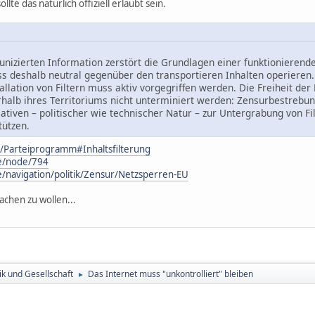
lte das natürlich offiziell erlaubt sein.
nizierten Information zerstört die Grundlagen einer funktionierende
 deshalb neutral gegenüber den transportieren Inhalten operieren.
tallation von Filtern muss aktiv vorgegriffen werden. Die Freiheit d
halb ihres Territoriums nicht unterminiert werden: Zensurbestrebun
tiativen – politischer wie technischer Natur – zur Untergrabung von
tützen.
de/Parteiprogramm#Inhaltsfilterung
de/node/794
e/navigation/politik/Zensur/Netzsperren-EU
chen zu wollen...
tik und Gesellschaft
Das Internet muss "unkontrolliert" bleiben
►