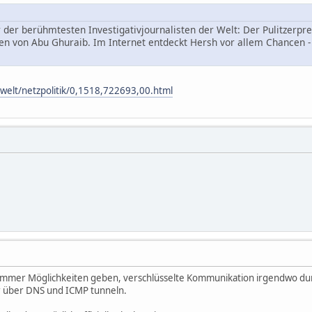
 der berühmtesten Investigativjournalisten der Welt: Der Pulitzerp
gen von Abu Ghuraib. Im Internet entdeckt Hersh vor allem Chancen - u
zwelt/netzpolitik/0,1518,722693,00.html
t immer Möglichkeiten geben, verschlüsselte Kommunikation irgendwo durc
r über DNS und ICMP tunneln.