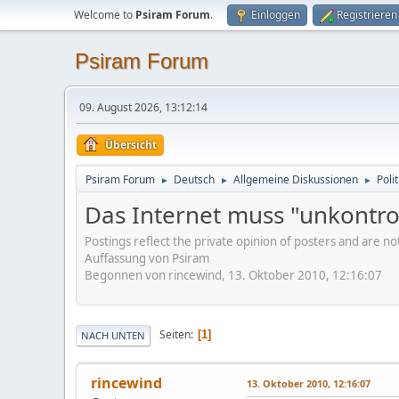
Welcome to
Psiram Forum
.
Einloggen
Registrieren
Psiram Forum
09. August 2026, 13:12:14
Übersicht
Psiram Forum
Deutsch
Allgemeine Diskussionen
Poli
►
►
►
Das Internet muss "unkontrol
Postings reflect the private opinion of posters and are n
Auffassung von Psiram
Begonnen von rincewind, 13. Oktober 2010, 12:16:07
Seiten
1
NACH UNTEN
rincewind
13. Oktober 2010, 12:16:07