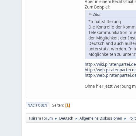
Aber in einem Rechtsstaat sol
Zum Beispiel:
Zitat
*Inhaltsfilterung
Die Kontrolle der kommu
Telekommunikation muss
der Möglichkeit der Ins
Deutschland auch außer
unterstützt werden. Ini
Möglichkeiten zu unters
http://wiki.piratenpartei.
http://web.piratenpartei.
http://web.piratenpartei.d
Ohne hier jetzt Werbung ma
Seiten
1
NACH OBEN
Psiram Forum
Deutsch
Allgemeine Diskussionen
Poli
►
►
►