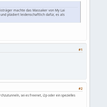
reisträger machte das Massaker von My Lai
nd plädiert leidenschaftlich dafür, es als
#1
#2
hzutunneln, sei es freenet, i2p oder ein spezielles