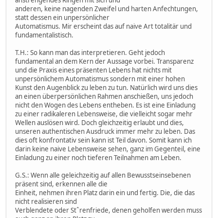
anstrengendes Ringen mit sich und
anderen, keine nagenden Zweifel und harten Anfechtungen,
statt dessen ein unpersönlicher
Automatismus. Mir erscheint das auf naive Art totalitär und
fundamentalistisch.
T.H.: So kann man das interpretieren. Geht jedoch
fundamental an dem Kern der Aussage vorbei. Transparenz
und die Praxis eines präsenten Lebens hat nichts mit
unpersönlichem Automatismus sondern mit einer hohen
Kunst den Augenblick zu leben zu tun. Natürlich wird uns dies
an einen überpersönlichen Rahmen anschießen, uns jedoch
nicht den Wogen des Lebens entheben. Es ist eine Einladung
zu einer radikaleren Lebensweise, die vielleicht sogar mehr
Wellen auslösen wird. Doch gleichzeitig erlaubt und dies,
unseren authentischen Ausdruck immer mehr zu leben. Das
dies oft konfrontativ sein kann ist Teil davon. Somit kann ich
darin keine naive Lebensweise sehen, ganz im Gegenteil, eine
Einladung zu einer noch tieferen Teilnahmen am Leben.
G.S.: Wenn alle geleichzeitig auf allen Bewusstseinsebenen
präsent sind, erkennen alle die
Einheit, nehmen ihren Platz darin ein und fertig. Die, die das
nicht realisieren sind
Verblendete oder Stˆrenfriede, denen geholfen werden muss