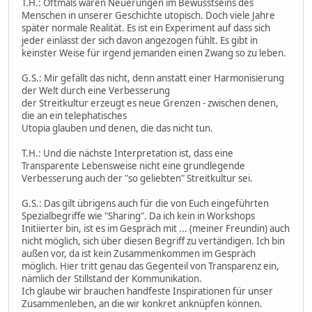
T.H.: Oftmals waren Neuerungen im Bewusstseins des
Menschen in unserer Geschichte utopisch. Doch viele Jahre
später normale Realität. Es ist ein Experiment auf dass sich
jeder einlässt der sich davon angezogen fühlt. Es gibt in
keinster Weise für irgend jemanden einen Zwang so zu leben.
G.S.: Mir gefällt das nicht, denn anstatt einer Harmonisierung
der Welt durch eine Verbesserung
der Streitkultur erzeugt es neue Grenzen - zwischen denen,
die an ein telephatisches
Utopia glauben und denen, die das nicht tun.
T.H.: Und die nächste Interpretation ist, dass eine
Transparente Lebensweise nicht eine grundlegende
Verbesserung auch der "so geliebten" Streitkultur sei.
G.S.: Das gilt übrigens auch für die von Euch eingeführten
Spezialbegriffe wie "Sharing". Da ich kein in Workshops
Initiierter bin, ist es im Gespräch mit ... (meiner Freundin) auch
nicht möglich, sich über diesen Begriff zu vertändigen. Ich bin
außen vor, da ist kein Zusammenkommen im Gespräch
möglich. Hier tritt genau das Gegenteil von Transparenz ein,
nämlich der Stillstand der Kommunikation.
Ich glaube wir brauchen handfeste Inspirationen für unser
Zusammenleben, an die wir konkret anknüpfen können.