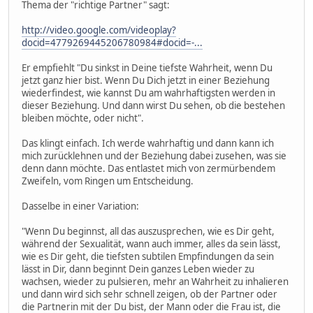
Thema der "richtige Partner" sagt:
http://video.google.com/videoplay?
docid=4779269445206780984#docid=-...
Er empfiehlt "Du sinkst in Deine tiefste Wahrheit, wenn Du
jetzt ganz hier bist. Wenn Du Dich jetzt in einer Beziehung
wiederfindest, wie kannst Du am wahrhaftigsten werden in
dieser Beziehung. Und dann wirst Du sehen, ob die bestehen
bleiben möchte, oder nicht".
Das klingt einfach. Ich werde wahrhaftig und dann kann ich
mich zurücklehnen und der Beziehung dabei zusehen, was sie
denn dann möchte. Das entlastet mich von zermürbendem
Zweifeln, vom Ringen um Entscheidung.
Dasselbe in einer Variation:
"Wenn Du beginnst, all das auszusprechen, wie es Dir geht,
während der Sexualität, wann auch immer, alles da sein lässt,
wie es Dir geht, die tiefsten subtilen Empfindungen da sein
lässt in Dir, dann beginnt Dein ganzes Leben wieder zu
wachsen, wieder zu pulsieren, mehr an Wahrheit zu inhalieren
und dann wird sich sehr schnell zeigen, ob der Partner oder
die Partnerin mit der Du bist, der Mann oder die Frau ist, die