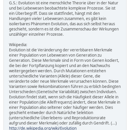
G.S.: Evolution ist eine menschliche Theorie über in der Natur
und bei Lebewesen beobachtete komplexe Prozesse. Sie ist
ein Überbegriff. Dass sie stattfindet, hängt mit den
Handlungen vieler Lebewesen zusammen, es gibt kein
isolierbares Phänomen Evolution, das aus sich selbst heraus
geschieht, sondern es ist die Zusammenschau der Wirkungen
unzähliger einzelner Prozesse.
Wikipedia:
Evolution ist die Veränderung der vererbbaren Merkmale
einer Population von Lebewesen von Generation zu
Generation. Diese Merkmale sind in Form von Genen kodiert,
die bei der Fortpflanzung kopiert und an den Nachwuchs
weitergegeben werden. Durch Mutationen entstehen
unterschiedliche Varianten (Allele) dieser Gene, die
veränderte oder neue Merkmale verursachen können. Diese
Varianten sowie Rekombinationen führen zu erblich bedingten
Unterschieden (Genetische Variabilität) zwischen Individuen.
Evolution findet statt, wenn sich die Häufigkeit dieser Allele in
einer Population (die Allelfrequenz) ändert, diese Merkmale in
einer Population also seltener oder häufiger werden. Dies
geschieht entweder durch Natürliche Selektion
(unterschiedliche Überlebens- und Reproduktionsrate
aufgrund dieser Merkmale) oder zufällig durch Gendrift. (...)
http://de.wikipedia.org/wiki/Evolution