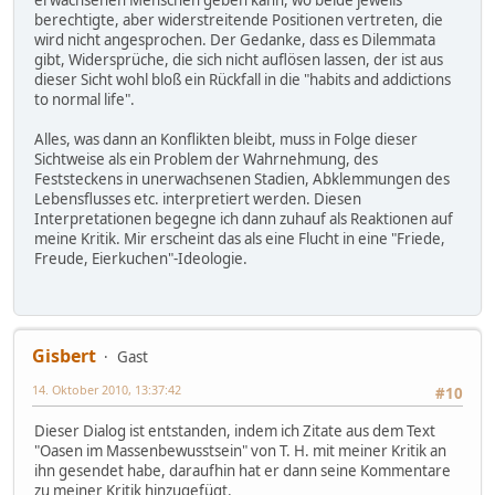
erwachsenen Menschen geben kann, wo beide jeweils
berechtigte, aber widerstreitende Positionen vertreten, die
wird nicht angesprochen. Der Gedanke, dass es Dilemmata
gibt, Widersprüche, die sich nicht auflösen lassen, der ist aus
dieser Sicht wohl bloß ein Rückfall in die "habits and addictions
to normal life".
Alles, was dann an Konflikten bleibt, muss in Folge dieser
Sichtweise als ein Problem der Wahrnehmung, des
Feststeckens in unerwachsenen Stadien, Abklemmungen des
Lebensflusses etc. interpretiert werden. Diesen
Interpretationen begegne ich dann zuhauf als Reaktionen auf
meine Kritik. Mir erscheint das als eine Flucht in eine "Friede,
Freude, Eierkuchen"-Ideologie.
Gisbert
Gast
14. Oktober 2010, 13:37:42
#10
Dieser Dialog ist entstanden, indem ich Zitate aus dem Text
"Oasen im Massenbewusstsein" von T. H. mit meiner Kritik an
ihn gesendet habe, daraufhin hat er dann seine Kommentare
zu meiner Kritik hinzugefügt.