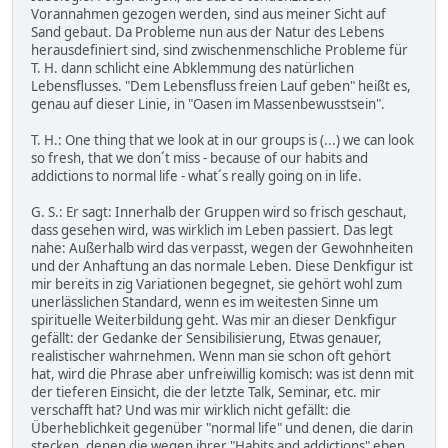
Vorannahmen gezogen werden, sind aus meiner Sicht auf
Sand gebaut. Da Probleme nun aus der Natur des Lebens
herausdefiniert sind, sind zwischenmenschliche Probleme für
T. H. dann schlicht eine Abklemmung des natürlichen
Lebensflusses. "Dem Lebensfluss freien Lauf geben" heißt es,
genau auf dieser Linie, in "Oasen im Massenbewusstsein".
T. H.: One thing that we look at in our groups is (...) we can look
so fresh, that we don´t miss - because of our habits and
addictions to normal life - what´s really going on in life.
G. S.: Er sagt: Innerhalb der Gruppen wird so frisch geschaut,
dass gesehen wird, was wirklich im Leben passiert. Das legt
nahe: Außerhalb wird das verpasst, wegen der Gewohnheiten
und der Anhaftung an das normale Leben. Diese Denkfigur ist
mir bereits in zig Variationen begegnet, sie gehört wohl zum
unerlässlichen Standard, wenn es im weitesten Sinne um
spirituelle Weiterbildung geht. Was mir an dieser Denkfigur
gefällt: der Gedanke der Sensibilisierung, Etwas genauer,
realistischer wahrnehmen. Wenn man sie schon oft gehört
hat, wird die Phrase aber unfreiwillig komisch: was ist denn mit
der tieferen Einsicht, die der letzte Talk, Seminar, etc. mir
verschafft hat? Und was mir wirklich nicht gefällt: die
Überheblichkeit gegenüber "normal life" und denen, die darin
stecken, denen die wegen ihrer "Habits and addictions" eben