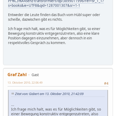
Pr%C3%A4senz-transformiert/dp/3899011996/ref=sr_1_1?
s=books&ie=UTF8&qid=1287001307&sr=1-1
Entweder die Leute finden das Buch vom Hübl super oder
scheiße, dazwischen gibt es nichts.
Ich frage mich halt, was es für Möglichkeiten gibt, so einer
Bewegung konstruktiv entgegenzutreten, also eine klare
Position dagegen einzunehmen, aber dennoch in ein
respektvolles Gespräch zu kommen.
Graf Zahl
Gast
13. Oktober 2010, 22:06:49
#4
Zitat von: Gisbert am 13. Oktober 2010, 21:42:09
...
Ich frage mich halt, was es für Möglichkeiten gibt, so
einer Bewegung konstruktiv entgegenzutreten, also