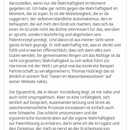
darzustellen, wenn nur die Wahrhaftigkeit im Moment
gegeben ist. Ich habe gar nichts gegen die Wahrhaftigkeit im
Moment, die ist super. Es ist die Mühelosigkeit, die er da
suggeriert, der selbstverständliche Automatismus, den er
behauptet, die auf mich den Eindruck machen, dass sich da
einer im Grunde nicht die Bohne interessiert für das, worüber
er spricht, sondern leichtfertig und abgehoben sein
Patentrezept predigt. Und davon ist aus meiner Sicht seine
ganze Arbeit geprägt. Er teilt wahrhaftig mit, was er denkt und
fühlt und erwartet offensichtlich, dass sich dann alles zum
Guten wendet. Ein gemeinsames Ringen um das Richtige ist da
nicht vorgesehen; Wahrhaftigkeit zu sich selbst führt zur
Harmonie mit der Welt ( um jetzt mal das konkrete Beispiel
Partnerschaft zu verallgemeinern; Thomas Hübl legt das so
ähnlich in seinem Text "Oasen im Massenbewusstsein" auf
seiner Website nahe).
Die Egozentrik, die in dieser Vorstellung liegt, ist mir nahe und
auch nicht unsympathisch. Aber so eine Unfähigkeit, sich
wirklich auf Gespräch, Auseinandersetzung und Streit als
zwischenmenschliche Prozesse einzulassen ist einfach auch
eine Schwäche. Das schlicht umzumünzen und die
egozentrische Konzentration auf die eigene Wahrhaftigkeit
zur Patentlösung zu erklären, darin sehe ich die Arroganz und
den Zynismus, der mich so nervt an der Erscheinung von