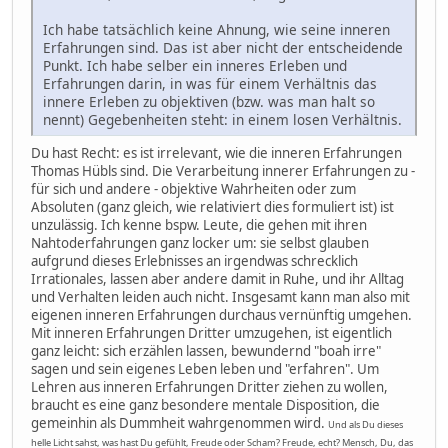
Ich habe tatsächlich keine Ahnung, wie seine inneren
Erfahrungen sind. Das ist aber nicht der entscheidende
Punkt. Ich habe selber ein inneres Erleben und
Erfahrungen darin, in was für einem Verhältnis das
innere Erleben zu objektiven (bzw. was man halt so
nennt) Gegebenheiten steht: in einem losen Verhältnis.
Du hast Recht: es ist irrelevant, wie die inneren Erfahrungen
Thomas Hübls sind. Die Verarbeitung innerer Erfahrungen zu -
für sich und andere - objektive Wahrheiten oder zum
Absoluten (ganz gleich, wie relativiert dies formuliert ist) ist
unzulässig. Ich kenne bspw. Leute, die gehen mit ihren
Nahtoderfahrungen ganz locker um: sie selbst glauben
aufgrund dieses Erlebnisses an irgendwas schrecklich
Irrationales, lassen aber andere damit in Ruhe, und ihr Alltag
und Verhalten leiden auch nicht. Insgesamt kann man also mit
eigenen inneren Erfahrungen durchaus vernünftig umgehen.
Mit inneren Erfahrungen Dritter umzugehen, ist eigentlich
ganz leicht: sich erzählen lassen, bewundernd "boah irre"
sagen und sein eigenes Leben leben und "erfahren". Um
Lehren aus inneren Erfahrungen Dritter ziehen zu wollen,
braucht es eine ganz besondere mentale Disposition, die
gemeinhin als Dummheit wahrgenommen wird.
Und als Du dieses
helle Licht sahst, was hast Du gefühlt, Freude oder Scham? Freude, echt? Mensch, Du, das