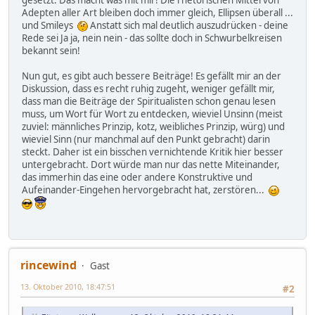
gesetzt. Das macht was mit mir! Die rhetorischen Mittel von
Adepten aller Art bleiben doch immer gleich, Ellipsen überall ...
und Smileys
Anstatt sich mal deutlich auszudrücken - deine
Rede sei Ja ja, nein nein - das sollte doch in Schwurbelkreisen
bekannt sein!
Nun gut, es gibt auch bessere Beiträge! Es gefällt mir an der
Diskussion, dass es recht ruhig zugeht, weniger gefällt mir,
dass man die Beiträge der Spiritualisten schon genau lesen
muss, um Wort für Wort zu entdecken, wieviel Unsinn (meist
zuviel: männliches Prinzip, kotz, weibliches Prinzip, würg) und
wieviel Sinn (nur manchmal auf den Punkt gebracht) darin
steckt. Daher ist ein bisschen vernichtende Kritik hier besser
untergebracht. Dort würde man nur das nette Miteinander,
das immerhin das eine oder andere Konstruktive und
Aufeinander-Eingehen hervorgebracht hat, zerstören...
rincewind
Gast
13. Oktober 2010, 18:47:51
#2