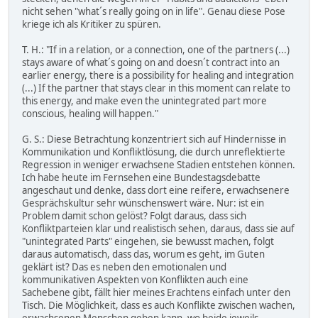
nicht sehen "what´s really going on in life". Genau diese Pose
kriege ich als Kritiker zu spüren.
T. H.: "If in a relation, or a connection, one of the partners (...)
stays aware of what´s going on and doesn´t contract into an
earlier energy, there is a possibility for healing and integration
(...) If the partner that stays clear in this moment can relate to
this energy, and make even the unintegrated part more
conscious, healing will happen."
G. S.: Diese Betrachtung konzentriert sich auf Hindernisse in
Kommunikation und Konfliktlösung, die durch unreflektierte
Regression in weniger erwachsene Stadien entstehen können.
Ich habe heute im Fernsehen eine Bundestagsdebatte
angeschaut und denke, dass dort eine reifere, erwachsenere
Gesprächskultur sehr wünschenswert wäre. Nur: ist ein
Problem damit schon gelöst? Folgt daraus, dass sich
Konfliktparteien klar und realistisch sehen, daraus, dass sie auf
"unintegrated Parts" eingehen, sie bewusst machen, folgt
daraus automatisch, dass das, worum es geht, im Guten
geklärt ist? Das es neben den emotionalen und
kommunikativen Aspekten von Konflikten auch eine
Sachebene gibt, fällt hier meines Erachtens einfach unter den
Tisch. Die Möglichkeit, dass es auch Konflikte zwischen wachen,