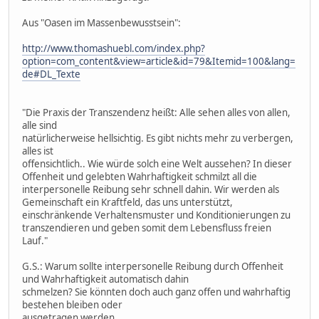
Aus "Oasen im Massenbewusstsein":
http://www.thomashuebl.com/index.php?
option=com_content&view=article&id=79&Itemid=100&lang=
de#DL_Texte
"Die Praxis der Transzendenz heißt: Alle sehen alles von allen,
alle sind
natürlicherweise hellsichtig. Es gibt nichts mehr zu verbergen,
alles ist
offensichtlich.. Wie würde solch eine Welt aussehen? In dieser
Offenheit und gelebten Wahrhaftigkeit schmilzt all die
interpersonelle Reibung sehr schnell dahin. Wir werden als
Gemeinschaft ein Kraftfeld, das uns unterstützt,
einschränkende Verhaltensmuster und Konditionierungen zu
transzendieren und geben somit dem Lebensfluss freien
Lauf."
G.S.: Warum sollte interpersonelle Reibung durch Offenheit
und Wahrhaftigkeit automatisch dahin
schmelzen? Sie könnten doch auch ganz offen und wahrhaftig
bestehen bleiben oder
ausgetragen werden.