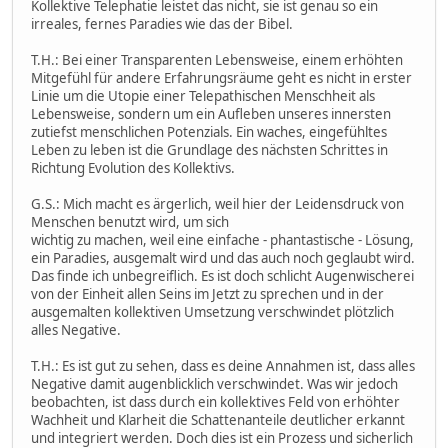
Kollektive Telephatie leistet das nicht, sie ist genau so ein
irreales, fernes Paradies wie das der Bibel.
T.H.: Bei einer Transparenten Lebensweise, einem erhöhten
Mitgefühl für andere Erfahrungsräume geht es nicht in erster
Linie um die Utopie einer Telepathischen Menschheit als
Lebensweise, sondern um ein Aufleben unseres innersten
zutiefst menschlichen Potenzials. Ein waches, eingefühltes
Leben zu leben ist die Grundlage des nächsten Schrittes in
Richtung Evolution des Kollektivs.
G.S.: Mich macht es ärgerlich, weil hier der Leidensdruck von
Menschen benutzt wird, um sich
wichtig zu machen, weil eine einfache - phantastische - Lösung,
ein Paradies, ausgemalt wird und das auch noch geglaubt wird.
Das finde ich unbegreiflich. Es ist doch schlicht Augenwischerei
von der Einheit allen Seins im Jetzt zu sprechen und in der
ausgemalten kollektiven Umsetzung verschwindet plötzlich
alles Negative.
T.H.: Es ist gut zu sehen, dass es deine Annahmen ist, dass alles
Negative damit augenblicklich verschwindet. Was wir jedoch
beobachten, ist dass durch ein kollektives Feld von erhöhter
Wachheit und Klarheit die Schattenanteile deutlicher erkannt
und integriert werden. Doch dies ist ein Prozess und sicherlich