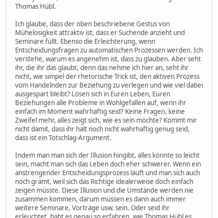
Thomas Hübl.
Ich glaube, dass der oben beschriebene Gestus von
Mühelosigkeit attraktiv ist, dass er Suchende anzieht und
Seminare füllt. Ebenso die Erleichterung, wenn
Entscheidungsfragen zu automatischen Prozessen werden. Ich
verstehe, warum es angenehm ist, dass zu glauben. Aber seht
ihr, die ihr das glaubt, denn das nehme ich hier an, seht ihr
nicht, wie simpel der rhetorische Trick ist, den aktiven Prozess
vom Handelnden zur Beziehung zu verlegen und wie viel dabei
ausgespart bleibt? Lösen sich in Euren Leben, Euren
Beziehungen alle Probleme in Wohlgefallen auf, wenn ihr
einfach im Moment wahrhaftig seid? Keine Fragen, keine
Zweifel mehr, alles zeigt sich, wie es sein möchte? Kommt mir
nicht damit, dass ihr halt noch nicht wahrhaftig genug seid,
dass ist ein Totschlag-Argument.
Indem man man sich der Illusion hingibt, alles könnte so leicht
sein, macht man sich das Leben doch eher schwerer. Wenn ein
anstrengender Entscheidungsprozess läuft und man sich auch
noch grämt, weil sich das Richtige idealerweise doch einfach
zeigen müsste. Diese Illusion und die Umstände werden nie
zusammen kommen, darum müssen es dann auch immer
weitere Seminare, Vorträge usw. sein. Oder seid ihr
erleuchtet, habt es genau so erfahren, wie Thomas Hübl es