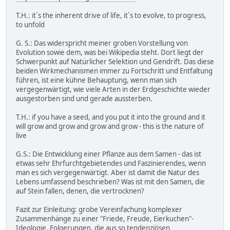
T.H.: it´s the inherent drive of life, it´s to evolve, to progress,
to unfold
G. S.: Das widerspricht meiner groben Vorstellung von
Evolution sowie dem, was bei Wikipedia steht. Dort liegt der
Schwerpunkt auf Natürlicher Selektion und Gendrift. Das diese
beiden Wirkmechanismen immer zu Fortschritt und Entfaltung
führen, ist eine kühne Behauptung, wenn man sich
vergegenwärtigt, wie viele Arten in der Erdgeschichte wieder
ausgestorben sind und gerade aussterben.
T.H.: if you have a seed, and you put it into the ground and it
will grow and grow and grow and grow - this is the nature of
live
G.S.: Die Entwicklung einer Pflanze aus dem Samen - das ist
etwas sehr Ehrfurchtgebietendes und Faszinierendes, wenn
man es sich vergegenwärtigt. Aber ist damit die Natur des
Lebens umfassend beschrieben? Was ist mit den Samen, die
auf Stein fallen, denen, die vertrocknen?
Fazit zur Einleitung: grobe Vereinfachung komplexer
Zusammenhänge zu einer "Friede, Freude, Eierkuchen"-
Ideologie. Folgerungen, die aus so tendenziösen