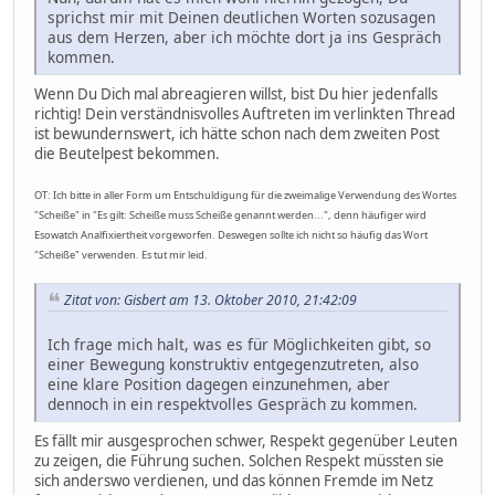
sprichst mir mit Deinen deutlichen Worten sozusagen
aus dem Herzen, aber ich möchte dort ja ins Gespräch
kommen.
Wenn Du Dich mal abreagieren willst, bist Du hier jedenfalls
richtig! Dein verständnisvolles Auftreten im verlinkten Thread
ist bewundernswert, ich hätte schon nach dem zweiten Post
die Beutelpest bekommen.
OT: Ich bitte in aller Form um Entschuldigung für die zweimalige Verwendung des Wortes
"Scheiße" in "Es gilt: Scheiße muss Scheiße genannt werden...", denn häufiger wird
Esowatch Analfixiertheit vorgeworfen. Deswegen sollte ich nicht so häufig das Wort
"Scheiße" verwenden. Es tut mir leid.
Zitat von: Gisbert am 13. Oktober 2010, 21:42:09
Ich frage mich halt, was es für Möglichkeiten gibt, so
einer Bewegung konstruktiv entgegenzutreten, also
eine klare Position dagegen einzunehmen, aber
dennoch in ein respektvolles Gespräch zu kommen.
Es fällt mir ausgesprochen schwer, Respekt gegenüber Leuten
zu zeigen, die Führung suchen. Solchen Respekt müssten sie
sich anderswo verdienen, und das können Fremde im Netz