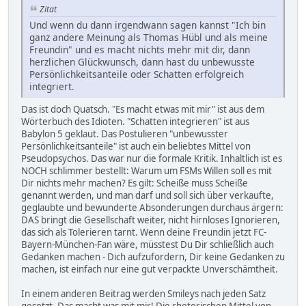
Zitat
Und wenn du dann irgendwann sagen kannst "Ich bin
ganz andere Meinung als Thomas Hübl und als meine
Freundin" und es macht nichts mehr mit dir, dann
herzlichen Glückwunsch, dann hast du unbewusste
Persönlichkeitsanteile oder Schatten erfolgreich
integriert.
Das ist doch Quatsch. "Es macht etwas mit mir" ist aus dem
Wörterbuch des Idioten. "Schatten integrieren" ist aus
Babylon 5 geklaut. Das Postulieren "unbewusster
Persönlichkeitsanteile" ist auch ein beliebtes Mittel von
Pseudopsychos. Das war nur die formale Kritik. Inhaltlich ist es
NOCH schlimmer bestellt: Warum um FSMs Willen soll es mit
Dir nichts mehr machen? Es gilt: Scheiße muss Scheiße
genannt werden, und man darf und soll sich über verkaufte,
geglaubte und bewunderte Absonderungen durchaus ärgern:
DAS bringt die Gesellschaft weiter, nicht hirnloses Ignorieren,
das sich als Tolerieren tarnt. Wenn deine Freundin jetzt FC-
Bayern-München-Fan wäre, müsstest Du Dir schließlich auch
Gedanken machen - Dich aufzufordern, Dir keine Gedanken zu
machen, ist einfach nur eine gut verpackte Unverschämtheit.
In einem anderen Beitrag werden Smileys nach jeden Satz