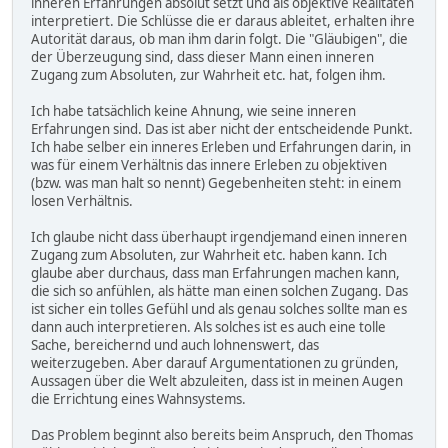
inneren Erfahrungen absolut setzt und als objektive Realitäten
interpretiert. Die Schlüsse die er daraus ableitet, erhalten ihre
Autorität daraus, ob man ihm darin folgt. Die "Gläubigen", die
der Überzeugung sind, dass dieser Mann einen inneren
Zugang zum Absoluten, zur Wahrheit etc. hat, folgen ihm.
Ich habe tatsächlich keine Ahnung, wie seine inneren
Erfahrungen sind. Das ist aber nicht der entscheidende Punkt.
Ich habe selber ein inneres Erleben und Erfahrungen darin, in
was für einem Verhältnis das innere Erleben zu objektiven
(bzw. was man halt so nennt) Gegebenheiten steht: in einem
losen Verhältnis.
Ich glaube nicht dass überhaupt irgendjemand einen inneren
Zugang zum Absoluten, zur Wahrheit etc. haben kann. Ich
glaube aber durchaus, dass man Erfahrungen machen kann,
die sich so anfühlen, als hätte man einen solchen Zugang. Das
ist sicher ein tolles Gefühl und als genau solches sollte man es
dann auch interpretieren. Als solches ist es auch eine tolle
Sache, bereichernd und auch lohnenswert, das
weiterzugeben. Aber darauf Argumentationen zu gründen,
Aussagen über die Welt abzuleiten, dass ist in meinen Augen
die Errichtung eines Wahnsystems.
Das Problem beginnt also bereits beim Anspruch, den Thomas