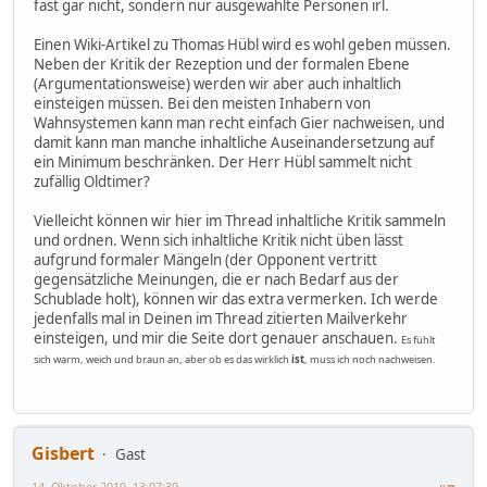
fast gar nicht, sondern nur ausgewählte Personen irl.
Einen Wiki-Artikel zu Thomas Hübl wird es wohl geben müssen.
Neben der Kritik der Rezeption und der formalen Ebene
(Argumentationsweise) werden wir aber auch inhaltlich
einsteigen müssen. Bei den meisten Inhabern von
Wahnsystemen kann man recht einfach Gier nachweisen, und
damit kann man manche inhaltliche Auseinandersetzung auf
ein Minimum beschränken. Der Herr Hübl sammelt nicht
zufällig Oldtimer?
Vielleicht können wir hier im Thread inhaltliche Kritik sammeln
und ordnen. Wenn sich inhaltliche Kritik nicht üben lässt
aufgrund formaler Mängeln (der Opponent vertritt
gegensätzliche Meinungen, die er nach Bedarf aus der
Schublade holt), können wir das extra vermerken. Ich werde
jedenfalls mal in Deinen im Thread zitierten Mailverkehr
einsteigen, und mir die Seite dort genauer anschauen.
Es fühlt
sich warm, weich und braun an, aber ob es das wirklich
ist
, muss ich noch nachweisen.
Gisbert
Gast
14. Oktober 2010, 13:07:39