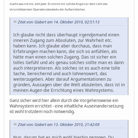
macht was mit mir, echt jetzt. Es nimmt mir voll die Angst vor dem Licht des
chromblitzenden Operationsbestecks der Außerirdischen.
Zitat von: Gisbert am 14. Oktober 2010, 02:51:13
Ich glaube nicht dass überhaupt irgendjemand einen
inneren Zugang zum Absoluten, zur Wahrheit etc.
haben kann. Ich glaube aber durchaus, dass man
Erfahrungen machen kann, die sich so anfühlen, als
hätte man einen solchen Zugang. Das ist sicher ein
tolles Gefühl und als genau solches sollte man es dann
auch interpretieren. Als solches ist es auch eine tolle
Sache, bereichernd und auch lohnenswert, das
weiterzugeben. Aber darauf Argumentationen zu
gründen, Aussagen über die Welt abzuleiten, dass ist in
meinen Augen die Errichtung eines Wahnsystems.
Ganz sicher wird hier allein durch die Vorgehensweise ein
Wahnsystem errichtet - eine inhaltliche Auseinandersetzung
ist wohl trotzdem noch notwendig.
Zitat von: Gisbert am 13. Oktober 2010, 21:42:09
Nun, darum hat es mich wohl hierhin gezogen, Du