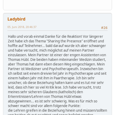
Ladybird
05. Juni 2018, 20:46:37
#26
Hallo und vorab einmal Danke für die Reaktion! Vor längerer
Zeit habe ich das Thema "Sharing the Presence" eröffnet und
hoffte auf Teilnehmer... bald darauf wurde ich aber schwanger
und habe versucht, mich möglichst auf meinen Partner
einzulassen. Mein Partner ist einer der engen Assistenten von
Thomas Hübl. Die beiden haben miteinander Medizin studiert,
aber Thomas hat dann eben diesen Weg eingeschlagen. Mein
Partner ist Mediziner und Psychotherapeuth. Inzwischen bin
ich selbst seit einem dreiviertel Jahr in Psychotherapie und seit
einem halben Jahr mit ihm in Paartherapie. Ich bin sehr
unsicher, ob diese Beziehung halten kann und es tut mir sehr
leid, dass ich hier so viel Kritik lese. Ich habe versucht, trotz
meines sehr sicheren Glaubens (katholisch) den
Erkenntnissen/Lehren von Thomas Hübl etwas
abzugewinnen... es ist sehr schwierig. Was es für mich so
schwer macht sind vor allem folgende Punkte:
die Lehren greifen in die Beziehung hinein und müssen/sollten