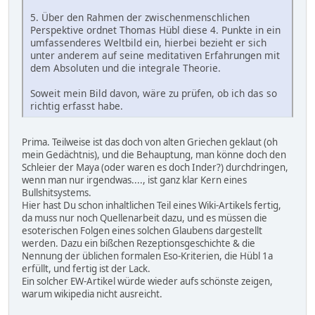
5. Über den Rahmen der zwischenmenschlichen
Perspektive ordnet Thomas Hübl diese 4. Punkte in ein
umfassenderes Weltbild ein, hierbei bezieht er sich
unter anderem auf seine meditativen Erfahrungen mit
dem Absoluten und die integrale Theorie.
Soweit mein Bild davon, wäre zu prüfen, ob ich das so
richtig erfasst habe.
Prima. Teilweise ist das doch von alten Griechen geklaut (oh
mein Gedächtnis), und die Behauptung, man könne doch den
Schleier der Maya (oder waren es doch Inder?) durchdringen,
wenn man nur irgendwas...., ist ganz klar Kern eines
Bullshitsystems.
Hier hast Du schon inhaltlichen Teil eines Wiki-Artikels fertig,
da muss nur noch Quellenarbeit dazu, und es müssen die
esoterischen Folgen eines solchen Glaubens dargestellt
werden. Dazu ein bißchen Rezeptionsgeschichte & die
Nennung der üblichen formalen Eso-Kriterien, die Hübl 1a
erfüllt, und fertig ist der Lack.
Ein solcher EW-Artikel würde wieder aufs schönste zeigen,
warum wikipedia nicht ausreicht.