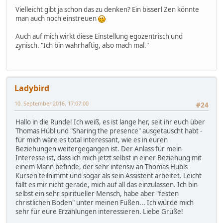
Vielleicht gibt ja schon das zu denken? Ein bisserl Zen könnte
man auch noch einstreuen
Auch auf mich wirkt diese Einstellung egozentrisch und
zynisch. "Ich bin wahrhaftig, also mach mal."
Ladybird
10. September 2016, 17:07:00
#24
Hallo in die Runde! Ich weiß, es ist lange her, seit ihr euch über
Thomas Hübl und "Sharing the presence" ausgetauscht habt -
für mich wäre es total interessant, wie es in euren
Beziehungen weitergegangen ist. Der Anlass für mein
Interesse ist, dass ich mich jetzt selbst in einer Beziehung mit
einem Mann befinde, der sehr intensiv an Thomas Hübls
Kursen teilnimmt und sogar als sein Assistent arbeitet. Leicht
fällt es mir nicht gerade, mich auf all das einzulassen. Ich bin
selbst ein sehr spiritueller Mensch, habe aber "festen
christlichen Boden" unter meinen Füßen... Ich würde mich
sehr für eure Erzählungen interessieren. Liebe Grüße!