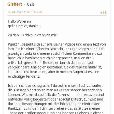
Gisbert
Gast
14. Oktober 2010, 16:56:38
#15
Hallo Wolleren,
geile Comics, danke!
Zu den 3 Kritikpunkten von mir:
Punkt 1. bezieht sich auf zwei seiner Videos und einen Text von
ihm, die ich einer näheren Betrachtung unterzogen habe. Die
jeweiligen Links und meine ausführlichen Kommentare dazu
habe ich ja inzwischen auch hier gepostet. In allen drei -
willkürlich gewählten - Beispielen bin ich dann eben auf
vergleichbare Analogien gestoßen. Ob das repräsentativ ist,
kann ich nicht beurteilen, aber in meinen Augen ist es eine
eindeutige Tendenz.
Ich bin nicht so richtig scharf darauf, mir sein Buch zu kaufen,
die Aussagen dort sollte man als Kernaussagen heranziehen
können. Was mir da auffällt: die Rezensionen bei Amazon sind
entweder völlig begeistert oder absolut kritisch, zur Zeit sind
dort nur Besprechungen mit der höchsten und niedrigsten
Punktzahl zu finden. Ich interpretiere das als Stütze meiner
These der großen Bedeutung des inneren Erlebens in dieser