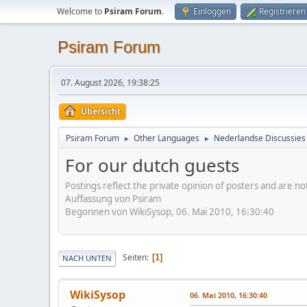
Welcome to
Psiram Forum
.
Einloggen
Registrieren
Psiram Forum
07. August 2026, 19:38:25
Übersicht
Psiram Forum
Other Languages
Nederlandse Discussies
►
►
For our dutch guests
Postings reflect the private opinion of posters and are n
Auffassung von Psiram
Begonnen von WikiSysop, 06. Mai 2010, 16:30:40
Seiten
1
NACH UNTEN
WikiSysop
06. Mai 2010, 16:30:40