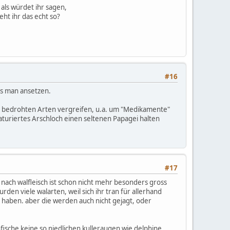
 als würdet ihr sagen,
ht ihr das echt so?
#16
uss man ansetzen.
ichen bedrohten Arten vergreifen, u.a. um "Medikamente"
saturiertes Arschloch einen seltenen Papagei halten
#17
nach walfleisch ist schon nicht mehr besonders gross
den viele walarten, weil sich ihr tran für allerhand
lt haben. aber die werden auch nicht gejagt, oder
ische keine so niedlichen kulleraugen wie delphine.