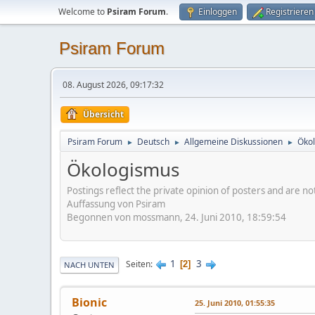
Welcome to
Psiram Forum
.
Einloggen
Registrieren
Psiram Forum
08. August 2026, 09:17:32
Übersicht
Psiram Forum
Deutsch
Allgemeine Diskussionen
Öko
►
►
►
Ökologismus
Postings reflect the private opinion of posters and are n
Auffassung von Psiram
Begonnen von mossmann, 24. Juni 2010, 18:59:54
1
3
Seiten
2
NACH UNTEN
Bionic
25. Juni 2010, 01:55:35