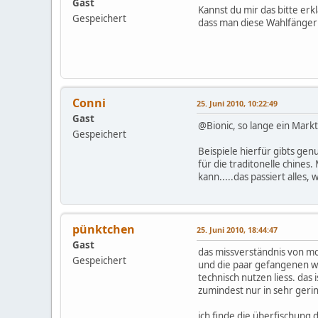
Gast
Kannst du mir das bitte erk
Gespeichert
dass man diese Wahlfänger g
Conni
25. Juni 2010, 10:22:49
Gast
@Bionic, so lange ein Markt 
Gespeichert
Beispiele hierfür gibts gen
für die traditonelle chines
kann.....das passiert alles, 
pünktchen
25. Juni 2010, 18:44:47
Gast
das missverständnis von mo
Gespeichert
und die paar gefangenen wal
technisch nutzen liess. das
zumindest nur in sehr ger
ich finde die überfischung