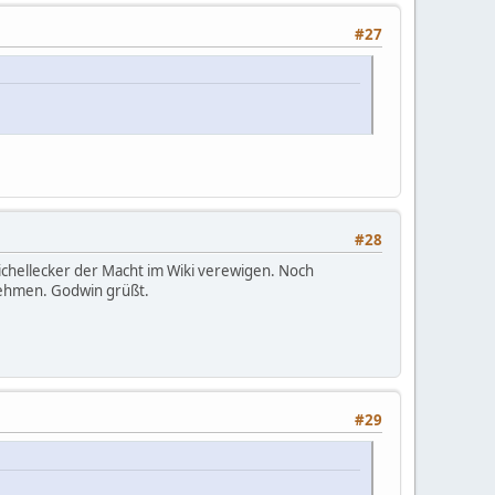
#27
#28
eichellecker der Macht im Wiki verewigen. Noch
nehmen. Godwin grüßt.
#29