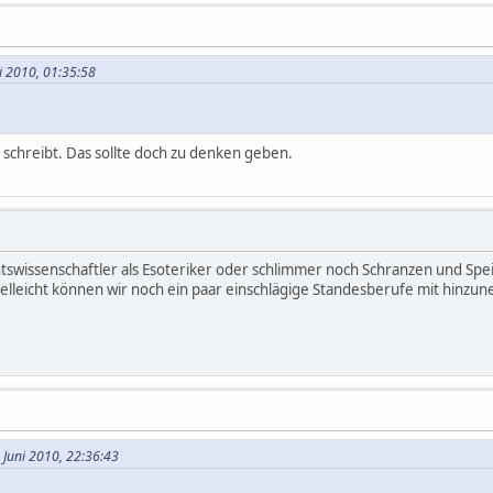
ni 2010, 01:35:58
 schreibt. Das sollte doch zu denken geben.
chtswissenschaftler als Esoteriker oder schlimmer noch Schranzen und Sp
lleicht können wir noch ein paar einschlägige Standesberufe mit hinzu
 Juni 2010, 22:36:43