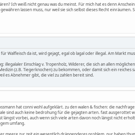
lären? Ich weiß nicht genau was du meinst. Für mich hat es denn Anschein
ewähren lassen muss, nur weil sie sich selbst dieses Recht einräumen. Se
für Walfleisch da ist, wird gejagt, egal ob lagal oder illegal. Am Markt m
ug: illegalaler Einschlag v. Tropenholz, Wilderer, die sich an allen mögl
. Medizin (z.B. Tiegerknochen) zu bekommen, oder damit sich ein reiches 
weil es Abnehmer gibt, die viel zu zahlen bereit sind.
ssmann hat conni wohl aufgeklärt. zu den walen & fischen: die nachfrage 
e sind auch keine bedrohung für die gejagten arten. fast ausgerottet wur
 ist längst vorbei, auch wenn sich viele arten davon noch längst nicht erho
ingem umfang.
 der meere zur zeit ein wesentlich drängenderes problem. nur haben thunf