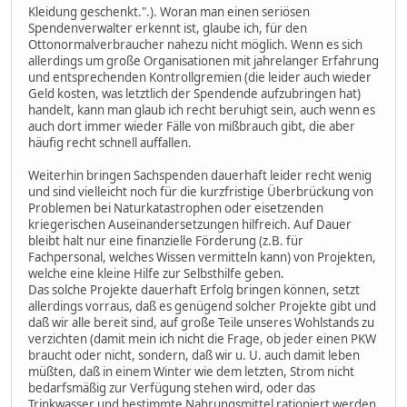
Kleidung geschenkt.".). Woran man einen seriösen
Spendenverwalter erkennt ist, glaube ich, für den
Ottonormalverbraucher nahezu nicht möglich. Wenn es sich
allerdings um große Organisationen mit jahrelanger Erfahrung
und entsprechenden Kontrollgremien (die leider auch wieder
Geld kosten, was letztlich der Spendende aufzubringen hat)
handelt, kann man glaub ich recht beruhigt sein, auch wenn es
auch dort immer wieder Fälle von mißbrauch gibt, die aber
häufig recht schnell auffallen.
Weiterhin bringen Sachspenden dauerhaft leider recht wenig
und sind vielleicht noch für die kurzfristige Überbrückung von
Problemen bei Naturkatastrophen oder eisetzenden
kriegerischen Auseinandersetzungen hilfreich. Auf Dauer
bleibt halt nur eine finanzielle Förderung (z.B. für
Fachpersonal, welches Wissen vermitteln kann) von Projekten,
welche eine kleine Hilfe zur Selbsthilfe geben.
Das solche Projekte dauerhaft Erfolg bringen können, setzt
allerdings vorraus, daß es genügend solcher Projekte gibt und
daß wir alle bereit sind, auf große Teile unseres Wohlstands zu
verzichten (damit mein ich nicht die Frage, ob jeder einen PKW
braucht oder nicht, sondern, daß wir u. U. auch damit leben
müßten, daß in einem Winter wie dem letzten, Strom nicht
bedarfsmäßig zur Verfügung stehen wird, oder das
Trinkwasser und bestimmte Nahrungsmittel rationiert werden