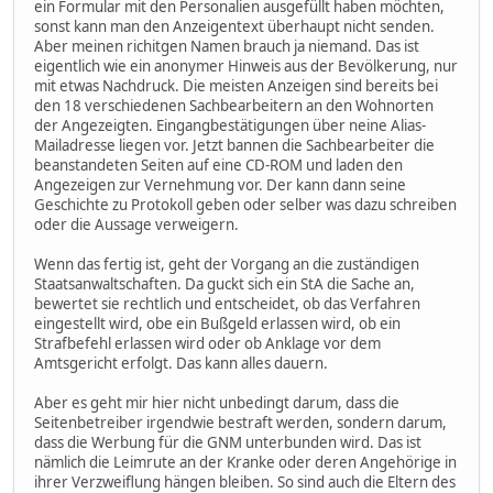
ein Formular mit den Personalien ausgefüllt haben möchten,
sonst kann man den Anzeigentext überhaupt nicht senden.
Aber meinen richitgen Namen brauch ja niemand. Das ist
eigentlich wie ein anonymer Hinweis aus der Bevölkerung, nur
mit etwas Nachdruck. Die meisten Anzeigen sind bereits bei
den 18 verschiedenen Sachbearbeitern an den Wohnorten
der Angezeigten. Eingangbestätigungen über neine Alias-
Mailadresse liegen vor. Jetzt bannen die Sachbearbeiter die
beanstandeten Seiten auf eine CD-ROM und laden den
Angezeigen zur Vernehmung vor. Der kann dann seine
Geschichte zu Protokoll geben oder selber was dazu schreiben
oder die Aussage verweigern.
Wenn das fertig ist, geht der Vorgang an die zuständigen
Staatsanwaltschaften. Da guckt sich ein StA die Sache an,
bewertet sie rechtlich und entscheidet, ob das Verfahren
eingestellt wird, obe ein Bußgeld erlassen wird, ob ein
Strafbefehl erlassen wird oder ob Anklage vor dem
Amtsgericht erfolgt. Das kann alles dauern.
Aber es geht mir hier nicht unbedingt darum, dass die
Seitenbetreiber irgendwie bestraft werden, sondern darum,
dass die Werbung für die GNM unterbunden wird. Das ist
nämlich die Leimrute an der Kranke oder deren Angehörige in
ihrer Verzweiflung hängen bleiben. So sind auch die Eltern des