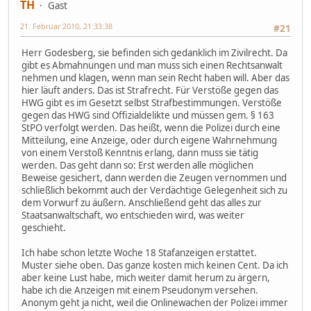
TH
Gast
21. Februar 2010, 21:33:38
#21
Herr Godesberg, sie befinden sich gedanklich im Zivilrecht. Da
gibt es Abmahnungen und man muss sich einen Rechtsanwalt
nehmen und klagen, wenn man sein Recht haben will. Aber das
hier läuft anders. Das ist Strafrecht. Für Verstöße gegen das
HWG gibt es im Gesetzt selbst Strafbestimmungen. Verstöße
gegen das HWG sind Offizialdelikte und müssen gem. § 163
StPO verfolgt werden. Das heißt, wenn die Polizei durch eine
Mitteilung, eine Anzeige, oder durch eigene Wahrnehmung
von einem Verstoß Kenntnis erlang, dann muss sie tätig
werden. Das geht dann so: Erst werden alle möglichen
Beweise gesichert, dann werden die Zeugen vernommen und
schließlich bekommt auch der Verdächtige Gelegenheit sich zu
dem Vorwurf zu äußern. Anschließend geht das alles zur
Staatsanwaltschaft, wo entschieden wird, was weiter
geschieht.
Ich habe schon letzte Woche 18 Stafanzeigen erstattet.
Muster siehe oben. Das ganze kosten mich keinen Cent. Da ich
aber keine Lust habe, mich weiter damit herum zu ärgern,
habe ich die Anzeigen mit einem Pseudonym versehen.
Anonym geht ja nicht, weil die Onlinewachen der Polizei immer