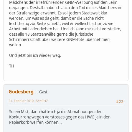
Mädchens der irrefrührenden GNM-Werbung auf den Leim
gegangen. Deshalb habe ich auch den Tod dieses Mädchens in
der Strafanzeige erwähnt. Es soll jedem Staatswalt klar
werden, um was es da geht, damit er die Sache nicht
leichtfertig zur Seite schiebt, weil er vielleicht schon zu viel
Arbeit mit Ladendieben hat. Und ich kann mir nicht vorstellen,
dass alle 18 Staatsanwälte gerne die juristische
Schirmherrschaft über weitere GNM-Tote übernehmen
wollen.
Und jetzt bin ich wieder weg.
TH
Godesberg
Gast
21. Februar 2010, 22:40:47
#22
So ein Mist, dann hätte ich ja die Abmahnungen der
Konkurrenz wegen Verstosses gegen das HWG ja in den
Papierkorb werfen können...