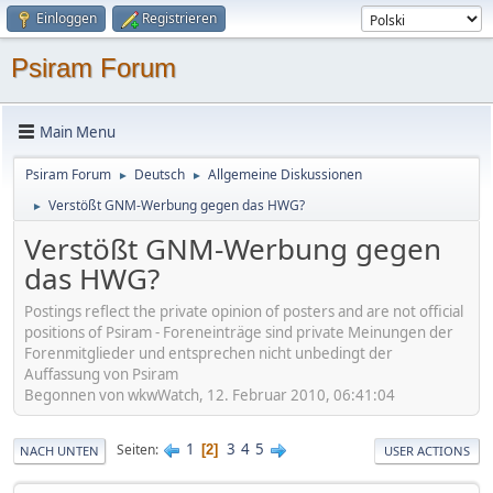
Einloggen
Registrieren
Psiram Forum
Main Menu
Psiram Forum
Deutsch
Allgemeine Diskussionen
►
►
Verstößt GNM-Werbung gegen das HWG?
►
Verstößt GNM-Werbung gegen
das HWG?
Postings reflect the private opinion of posters and are not official
positions of Psiram - Foreneinträge sind private Meinungen der
Forenmitglieder und entsprechen nicht unbedingt der
Auffassung von Psiram
Begonnen von wkwWatch, 12. Februar 2010, 06:41:04
1
3
4
5
Seiten
2
NACH UNTEN
USER ACTIONS