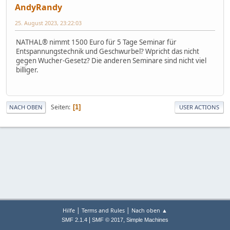
AndyRandy
25. August 2023, 23:22:03
NATHAL® nimmt 1500 Euro für 5 Tage Seminar für
Entspannungstechnik und Geschwurbel? Wpricht das nicht
gegen Wucher-Gesetz? Die anderen Seminare sind nicht viel
billiger.
Seiten
1
NACH OBEN
USER ACTIONS
|
|
Hilfe
Terms and Rules
Nach oben ▲
|
,
SMF 2.1.4
SMF © 2017
Simple Machines