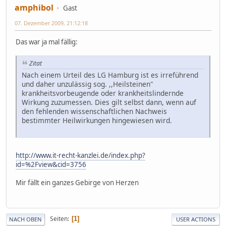
amphibol
Gast
07. Dezember 2009, 21:12:18
Das war ja mal fällig:
Zitat
Nach einem Urteil des LG Hamburg ist es irreführend
und daher unzulässig sog. ,,Heilsteinen"
krankheitsvorbeugende oder krankheitslindernde
Wirkung zuzumessen. Dies gilt selbst dann, wenn auf
den fehlenden wissenschaftlichen Nachweis
bestimmter Heilwirkungen hingewiesen wird.
http://www.it-recht-kanzlei.de/index.php?
id=%2Fview&cid=3756
Mir fällt ein ganzes Gebirge von Herzen
Seiten
1
NACH OBEN
USER ACTIONS