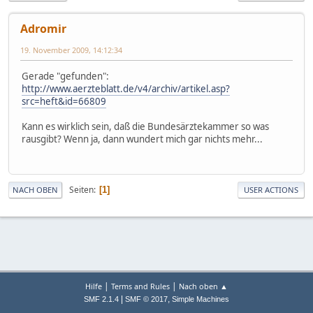
Adromir
19. November 2009, 14:12:34
Gerade "gefunden":
http://www.aerzteblatt.de/v4/archiv/artikel.asp?
src=heft&id=66809
Kann es wirklich sein, daß die Bundesärztekammer so was
rausgibt? Wenn ja, dann wundert mich gar nichts mehr...
Seiten
1
NACH OBEN
USER ACTIONS
|
|
Hilfe
Terms and Rules
Nach oben ▲
|
,
SMF 2.1.4
SMF © 2017
Simple Machines