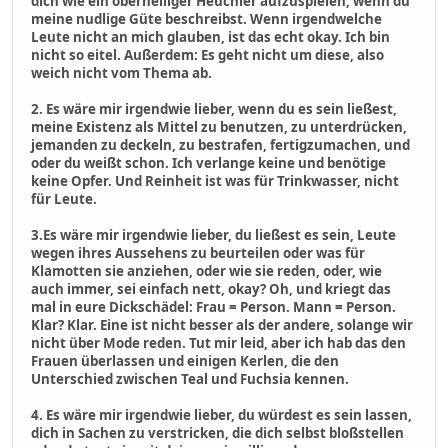
dich wie ein oberheiliger Heuchler aufzuspielen, wenn du
meine nudlige Güte beschreibst. Wenn irgendwelche
Leute nicht an mich glauben, ist das echt okay. Ich bin
nicht so eitel. Außerdem: Es geht nicht um diese, also
weich nicht vom Thema ab.
2. Es wäre mir irgendwie lieber, wenn du es sein ließest,
meine Existenz als Mittel zu benutzen, zu unterdrücken,
jemanden zu deckeln, zu bestrafen, fertigzumachen, und
oder du weißt schon. Ich verlange keine und benötige
keine Opfer. Und Reinheit ist was für Trinkwasser, nicht
für Leute.
3.Es wäre mir irgendwie lieber, du ließest es sein, Leute
wegen ihres Aussehens zu beurteilen oder was für
Klamotten sie anziehen, oder wie sie reden, oder, wie
auch immer, sei einfach nett, okay? Oh, und kriegt das
mal in eure Dickschädel: Frau = Person. Mann = Person.
Klar? Klar. Eine ist nicht besser als der andere, solange wir
nicht über Mode reden. Tut mir leid, aber ich hab das den
Frauen überlassen und einigen Kerlen, die den
Unterschied zwischen Teal und Fuchsia kennen.
4. Es wäre mir irgendwie lieber, du würdest es sein lassen,
dich in Sachen zu verstricken, die dich selbst bloßstellen