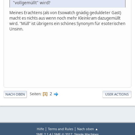
"vollgemüllt" wird?
Meines Erachtens (als von Esowatch gnädig geduldeter Gast)
macht es nichts aus wenn noch mehr Kleinkram dazugemüllt
wird. "Müll" ist übrigens ein schönes Synonym für esoterischen
Unsinn.
2
Seiten
1
NACH OBEN
USER ACTIONS
|
|
Hilfe
Terms and Rules
Nach oben ▲
|
,
SMF 2.1.4
SMF © 2017
Simple Machines