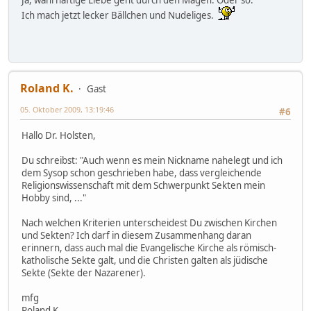
Ja, wahrhaftige Liebe geht durch den Magen. Oder so.
Ich mach jetzt lecker Bällchen und Nudeliges.
Roland K.
Gast
05. Oktober 2009, 13:19:46
#6
Hallo Dr. Holsten,
Du schreibst: "Auch wenn es mein Nickname nahelegt und ich
dem Sysop schon geschrieben habe, dass vergleichende
Religionswissenschaft mit dem Schwerpunkt Sekten mein
Hobby sind, ..."
Nach welchen Kriterien unterscheidest Du zwischen Kirchen
und Sekten? Ich darf in diesem Zusammenhang daran
erinnern, dass auch mal die Evangelische Kirche als römisch-
katholische Sekte galt, und die Christen galten als jüdische
Sekte (Sekte der Nazarener).
mfg
Roland K.