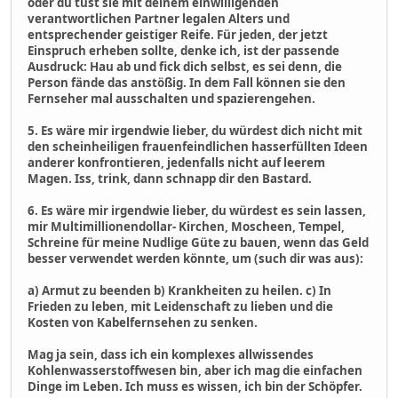
oder du tust sie mit deinem einwilligenden
verantwortlichen Partner legalen Alters und
entsprechender geistiger Reife. Für jeden, der jetzt
Einspruch erheben sollte, denke ich, ist der passende
Ausdruck: Hau ab und fick dich selbst, es sei denn, die
Person fände das anstößig. In dem Fall können sie den
Fernseher mal ausschalten und spazierengehen.
5. Es wäre mir irgendwie lieber, du würdest dich nicht mit
den scheinheiligen frauenfeindlichen hasserfüllten Ideen
anderer konfrontieren, jedenfalls nicht auf leerem
Magen. Iss, trink, dann schnapp dir den Bastard.
6. Es wäre mir irgendwie lieber, du würdest es sein lassen,
mir Multimillionendollar- Kirchen, Moscheen, Tempel,
Schreine für meine Nudlige Güte zu bauen, wenn das Geld
besser verwendet werden könnte, um (such dir was aus):
a) Armut zu beenden b) Krankheiten zu heilen. c) In
Frieden zu leben, mit Leidenschaft zu lieben und die
Kosten von Kabelfernsehen zu senken.
Mag ja sein, dass ich ein komplexes allwissendes
Kohlenwasserstoffwesen bin, aber ich mag die einfachen
Dinge im Leben. Ich muss es wissen, ich bin der Schöpfer.