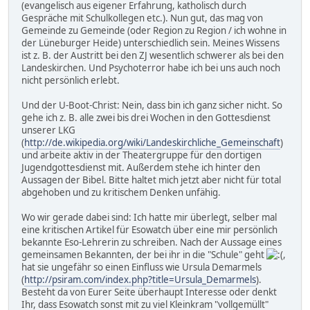
(evangelisch aus eigener Erfahrung, katholisch durch
Gespräche mit Schulkollegen etc.). Nun gut, das mag von
Gemeinde zu Gemeinde (oder Region zu Region / ich wohne in
der Lüneburger Heide) unterschiedlich sein. Meines Wissens
ist z. B. der Austritt bei den ZJ wesentlich schwerer als bei den
Landeskirchen. Und Psychoterror habe ich bei uns auch noch
nicht persönlich erlebt.
Und der U-Boot-Christ: Nein, dass bin ich ganz sicher nicht. So
gehe ich z. B. alle zwei bis drei Wochen in den Gottesdienst
unserer LKG
(
http://de.wikipedia.org/wiki/Landeskirchliche_Gemeinschaft
)
und arbeite aktiv in der Theatergruppe für den dortigen
Jugendgottesdienst mit. Außerdem stehe ich hinter den
Aussagen der Bibel. Bitte haltet mich jetzt aber nicht für total
abgehoben und zu kritischem Denken unfähig.
Wo wir gerade dabei sind: Ich hatte mir überlegt, selber mal
eine kritischen Artikel für Esowatch über eine mir persönlich
bekannte Eso-Lehrerin zu schreiben. Nach der Aussage eines
gemeinsamen Bekannten, der bei ihr in die "Schule" geht
,
hat sie ungefähr so einen Einfluss wie Ursula Demarmels
(
http://psiram.com/index.php?title=Ursula_Demarmels
).
Besteht da von Eurer Seite überhaupt Interesse oder denkt
Ihr, dass Esowatch sonst mit zu viel Kleinkram "vollgemüllt"