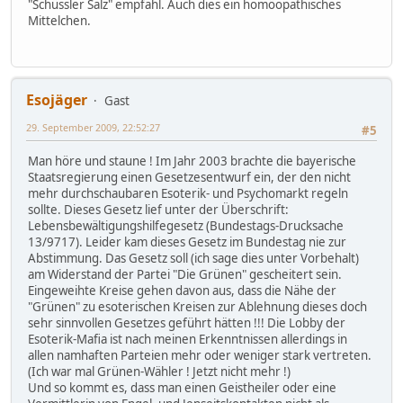
"Schüssler Salz" empfahl. Auch dies ein homöopathisches
Mittelchen.
Esojäger
Gast
29. September 2009, 22:52:27
#5
Man höre und staune ! Im Jahr 2003 brachte die bayerische
Staatsregierung einen Gesetzesentwurf ein, der den nicht
mehr durchschaubaren Esoterik- und Psychomarkt regeln
sollte. Dieses Gesetz lief unter der Überschrift:
Lebensbewältigungshilfegesetz (Bundestags-Drucksache
13/9717). Leider kam dieses Gesetz im Bundestag nie zur
Abstimmung. Das Gesetz soll (ich sage dies unter Vorbehalt)
am Widerstand der Partei "Die Grünen" gescheitert sein.
Eingeweihte Kreise gehen davon aus, dass die Nähe der
"Grünen" zu esoterischen Kreisen zur Ablehnung dieses doch
sehr sinnvollen Gesetzes geführt hätten !!! Die Lobby der
Esoterik-Mafia ist nach meinen Erkenntnissen allerdings in
allen namhaften Parteien mehr oder weniger stark vertreten.
(Ich war mal Grünen-Wähler ! Jetzt nicht mehr !)
Und so kommt es, dass man einen Geistheiler oder eine