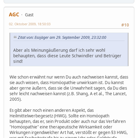
AGC
Gast
02. Oktober 2009, 18:50:03
#10
Zitat von: Esojäger am 29. September 2009, 23:32:00
Aber als Meinungäußerung darf ich sehr wohl
behaupten, dass diese Leute Schwindler und Betrüger
sind!
Wie schon erwähnt nur wenn Du auch nachweisen kannst, dass
sie auch wissen, dass Homöopathie unwirksam ist. Du kannst
aber gerne äußern, dass sie die Unwahrheit sagen, da Du dies
sehr leicht nachweisen kannst (z.B. Shang, A et al., The Lancet,
2005).
Es gibt aber noch einen anderen Aspekt, das
Heilmittelwerbegesetz (HWG). Sollte ein Homöopath
behaupten, das er, sein Produkt oder auch nur das Verfahren
"Homöopathie" eine therapeutische Wirksamkeit oder
Wirkungen irgendwelcher Art hat, verstößt er gegen §3 HWG,
was mit Freiheitsstrafe bis zu einem Jahr oder Geldstrafe