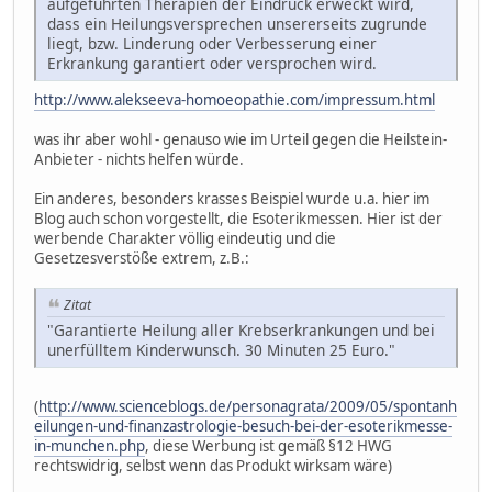
aufgeführten Therapien der Eindruck erweckt wird,
dass ein Heilungsversprechen unsererseits zugrunde
liegt, bzw. Linderung oder Verbesserung einer
Erkrankung garantiert oder versprochen wird.
http://www.alekseeva-homoeopathie.com/impressum.html
was ihr aber wohl - genauso wie im Urteil gegen die Heilstein-
Anbieter - nichts helfen würde.
Ein anderes, besonders krasses Beispiel wurde u.a. hier im
Blog auch schon vorgestellt, die Esoterikmessen. Hier ist der
werbende Charakter völlig eindeutig und die
Gesetzesverstöße extrem, z.B.:
Zitat
"Garantierte Heilung aller Krebserkrankungen und bei
unerfülltem Kinderwunsch. 30 Minuten 25 Euro."
(
http://www.scienceblogs.de/personagrata/2009/05/spontanh
eilungen-und-finanzastrologie-besuch-bei-der-esoterikmesse-
in-munchen.php
, diese Werbung ist gemäß §12 HWG
rechtswidrig, selbst wenn das Produkt wirksam wäre)