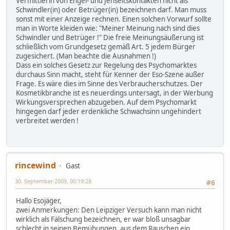
Vermittlerin von Engel- und Jenseitskontakten nicht als
Schwindler(in) oder Betrüger(in) bezeichnen darf. Man muss
sonst mit einer Anzeige rechnen. Einen solchen Vorwurf sollte
man in Worte kleiden wie: "Meiner Meinung nach sind dies
Schwindler und Betrüger !" Die freie Meinungsäußerung ist
schließlich vom Grundgesetz gemäß Art. 5 jedem Bürger
zugesichert. (Man beachte die Ausnahmen !)
Dass ein solches Gesetz zur Regelung des Psychomarktes
durchaus Sinn macht, steht für Kenner der Eso-Szene außer
Frage. Es wäre dies im Sinne des Verbraucherschutzes. Der
Kosmetikbranche ist es neuerdings untersagt, in der Werbung
Wirkungsversprechen abzugeben. Auf dem Psychomarkt
hingegen darf jeder erdenkliche Schwachsinn ungehindert
verbreitet werden !
rincewind
Gast
30. September 2009, 00:19:28
#6
Hallo Esojäger,
zwei Anmerkungen: Den Leipziger Versuch kann man nicht
wirklich als Fälschung bezeichnen, er war bloß unsagbar
schlecht in seinen Bemühungen, aus dem Rauschen ein