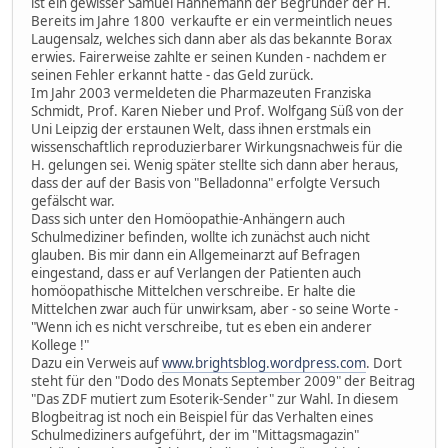
ist ein gewisser Samuel Hahnemann der Begründer der H.
Bereits im Jahre 1800 verkaufte er ein vermeintlich neues
Laugensalz, welches sich dann aber als das bekannte Borax
erwies. Fairerweise zahlte er seinen Kunden - nachdem er
seinen Fehler erkannt hatte - das Geld zurück.
Im Jahr 2003 vermeldeten die Pharmazeuten Franziska
Schmidt, Prof. Karen Nieber und Prof. Wolfgang Süß von der
Uni Leipzig der erstaunen Welt, dass ihnen erstmals ein
wissenschaftlich reproduzierbarer Wirkungsnachweis für die
H. gelungen sei. Wenig später stellte sich dann aber heraus,
dass der auf der Basis von "Belladonna" erfolgte Versuch
gefälscht war.
Dass sich unter den Homöopathie-Anhängern auch
Schulmediziner befinden, wollte ich zunächst auch nicht
glauben. Bis mir dann ein Allgemeinarzt auf Befragen
eingestand, dass er auf Verlangen der Patienten auch
homöopathische Mittelchen verschreibe. Er halte die
Mittelchen zwar auch für unwirksam, aber - so seine Worte -
"Wenn ich es nicht verschreibe, tut es eben ein anderer
Kollege !"
Dazu ein Verweis auf
www.brightsblog.wordpress.com
. Dort
steht für den "Dodo des Monats September 2009" der Beitrag
"Das ZDF mutiert zum Esoterik-Sender" zur Wahl. In diesem
Blogbeitrag ist noch ein Beispiel für das Verhalten eines
Schulmediziners aufgeführt, der im "Mittagsmagazin"