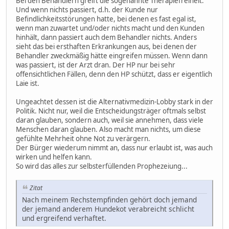
Bei den Behandlern greift die sogenannte Therapiefreiheit.
Und wenn nichts passiert, d.h. der Kunde nur
Befindlichkeitsstörungen hatte, bei denen es fast egal ist,
wenn man zuwartet und/oder nichts macht und den Kunden
hinhält, dann passiert auch dem Behandler nichts. Anders
sieht das bei ersthaften Erkrankungen aus, bei denen der
Behandler zweckmäßig hätte eingreifen müssen. Wenn dann
was passiert, ist der Arzt dran. Der HP nur bei sehr
offensichtlichen Fällen, denn den HP schützt, dass er eigentlich
Laie ist.
Ungeachtet dessen ist die Alternativmedizin-Lobby stark in der
Politik. Nicht nur, weil die Entscheidungsträger oftmals selbst
daran glauben, sondern auch, weil sie annehmen, dass viele
Menschen daran glauben. Also macht man nichts, um diese
gefühlte Mehrheit ohne Not zu verärgern.
Der Bürger wiederum nimmt an, dass nur erlaubt ist, was auch
wirken und helfen kann.
So wird das alles zur selbsterfüllenden Prophezeiung...
Zitat
Nach meinem Rechstempfinden gehört doch jemand
der jemand anderem Hundekot verabreicht schlicht
und ergreifend verhaftet.