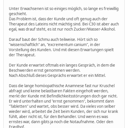
Unter Erwachsenen ist so einiges möglich, so lange es freiwillig
geschieht.
Das Problem ist, dass der Kunde und oft genug auch der
Therapeut des Lateins nicht mächtig sind. Bei C30 ist aber auch
egal, was drauf steht, es ist nur noch Zucker/Wasser-Alkohol.
Darauf baut der Schmu auch teilweise. Hört sich so
"wissenschaftlich" an, "excrementum canium", in der
Vorstellung des Kunden. Und mit diesen Erwartungen spielt
der Therapeut.
Der Kunde erwartet oftmals ein langes Gespräch, in dem die
Beschwerden ernst genommen werden.
Nach Abschluß dieses Gesprächs erwartet er ein Mittel.
Dass die lange homöopathische Anamnese fast nur Kruschel
abfragt und keine belastbaren Fakten eingeholt werden,
merkt der Kunde mit Befindlichkeitsstörungen doch gar nicht.
Er wird unterhalten und "ernst genommen", bekommt dann
"Tabletten" und wartet, obs besser wird. Da vieles von selber
wieder wird, arbeitet die Zeit beim Kunden, der sich nur krank
fühlt, aber nicht ist, für den Behandler. Und wenn es was
ernstes war, dann gibts ja noch die Notaufnahme. Oder den
Friedhof.