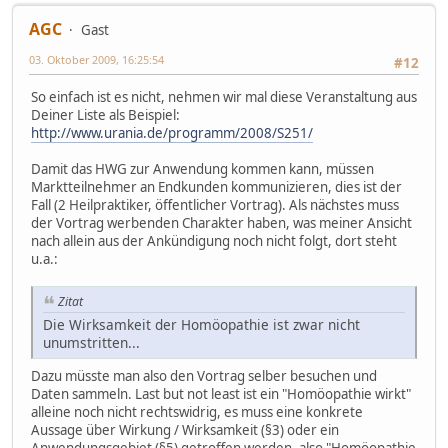
AGC
Gast
03. Oktober 2009, 16:25:54
#12
So einfach ist es nicht, nehmen wir mal diese Veranstaltung aus
Deiner Liste als Beispiel:
http://www.urania.de/programm/2008/S251/
Damit das HWG zur Anwendung kommen kann, müssen
Marktteilnehmer an Endkunden kommunizieren, dies ist der
Fall (2 Heilpraktiker, öffentlicher Vortrag). Als nächstes muss
der Vortrag werbenden Charakter haben, was meiner Ansicht
nach allein aus der Ankündigung noch nicht folgt, dort steht
u.a.:
Zitat
Die Wirksamkeit der Homöopathie ist zwar nicht
unumstritten...
Dazu müsste man also den Vortrag selber besuchen und
Daten sammeln. Last but not least ist ein "Homöopathie wirkt"
alleine noch nicht rechtswidrig, es muss eine konkrete
Aussage über Wirkung / Wirksamkeit (§3) oder ein
Anwendungsgebiet (§5) getroffen werden, also "Homöopathie