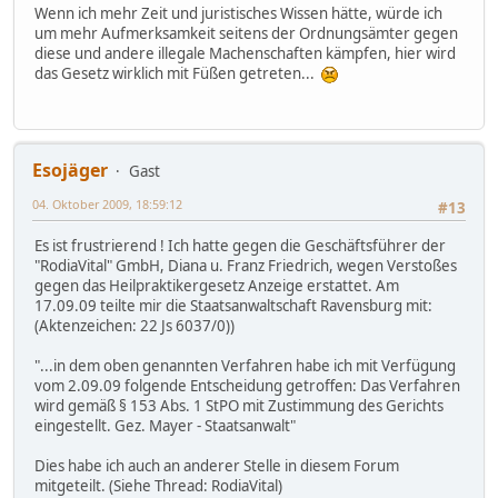
Wenn ich mehr Zeit und juristisches Wissen hätte, würde ich
um mehr Aufmerksamkeit seitens der Ordnungsämter gegen
diese und andere illegale Machenschaften kämpfen, hier wird
das Gesetz wirklich mit Füßen getreten...
Esojäger
Gast
04. Oktober 2009, 18:59:12
#13
Es ist frustrierend ! Ich hatte gegen die Geschäftsführer der
"RodiaVital" GmbH, Diana u. Franz Friedrich, wegen Verstoßes
gegen das Heilpraktikergesetz Anzeige erstattet. Am
17.09.09 teilte mir die Staatsanwaltschaft Ravensburg mit:
(Aktenzeichen: 22 Js 6037/0))
"...in dem oben genannten Verfahren habe ich mit Verfügung
vom 2.09.09 folgende Entscheidung getroffen: Das Verfahren
wird gemäß § 153 Abs. 1 StPO mit Zustimmung des Gerichts
eingestellt. Gez. Mayer - Staatsanwalt"
Dies habe ich auch an anderer Stelle in diesem Forum
mitgeteilt. (Siehe Thread: RodiaVital)