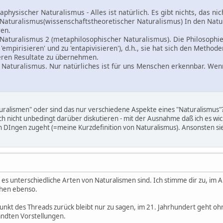
hysischer Naturalismus - Alles ist natürlich. Es gibt nichts, das nich
Naturalismus(wissenschaftstheoretischer Naturalismus) In den Natur
ren.
aturalismus 2 (metaphilosophischer Naturalismus). Die Philosophie 
u 'empirisieren' und zu 'entapivisieren'), d.h., sie hat sich den Met
ren Resultate zu übernehmen.
Naturalismus. Nur natürliches ist für uns Menschen erkennbar. Wenn 
uralismen" oder sind das nur verschiedene Aspekte eines "Naturalismus"?
auch nicht unbedingt darüber diskutieren - mit der Ausnahme daß ich es 
hten DIngen zugeht (=meine Kurzdefinition von Naturalismus). Ansonsten s
es unterschiedliche Arten von Naturalismen sind. Ich stimme dir zu, im All
phen ebenso.
t des Threads zurück bleibt nur zu sagen, im 21. Jahrhundert geht ohn
andten Vorstellungen.