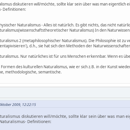
smus diskutieren will/möchte, sollte klar sein über was man eigentlich e
- Definitionen:
ischer Naturalismus - Alles ist natürlich. Es gibt nichts, das nicht natürli
ralismus(wissenschaftstheoretischer Naturalismus) In den Naturwissensc
ralismus 2 (metaphilosophischer Naturalismus). Die Philosophie ist zu ver
 'entapivisieren'), d.h., sie hat sich den Methoden der Naturwissenschaft
uralismus. Nur natürliches ist für uns Menschen erkennbar. Wenn es über
ormen des kulturellen Naturalismus, wie er sich z.B. in der Kunst wieder
sche, methodologische, semantische.
 Oktober 2009, 12:22:15
ralismus diskutieren will/möchte, sollte klar sein über was man eig
 Naturalismus- Definitionen: