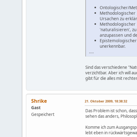
Ontologischer/Metap
Methodologischer 
Ursachen zu erklä
Methodologischer N
'naturalisieren', z
anzupassen und de
Epistemologischer 
unerkennbar.
....
Sind das verschiedene "Nat
verzichtbar. Aber ich will 
gibt für die alles mit rec
Shrike
21. Oktober 2009, 18:38:32
Gast
Das Problem ist schon, dass 
Gespeichert
sehen das anders, Philoso
Komme ich zum Ausgangspunk
lebt eben in rückwärtsgew