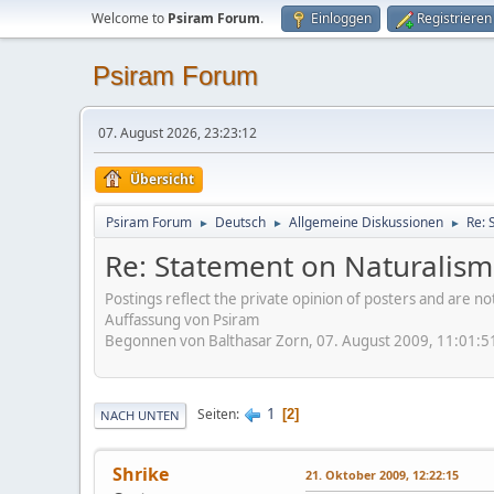
Welcome to
Psiram Forum
.
Einloggen
Registrieren
Psiram Forum
07. August 2026, 23:23:12
Übersicht
Psiram Forum
Deutsch
Allgemeine Diskussionen
Re: 
►
►
►
Re: Statement on Naturalism
Postings reflect the private opinion of posters and are n
Auffassung von Psiram
Begonnen von Balthasar Zorn, 07. August 2009, 11:01:5
1
Seiten
2
NACH UNTEN
Shrike
21. Oktober 2009, 12:22:15