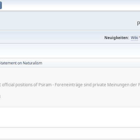
P
Neuigkeiten:
Wiki
Statement on Naturalism
ot official positions of Psiram - Foreneinträge sind private Meinungen d
1