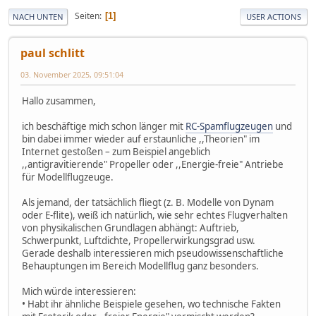
Seiten
1
NACH UNTEN
USER ACTIONS
paul schlitt
03. November 2025, 09:51:04
Hallo zusammen,
ich beschäftige mich schon länger mit
RC-Spamflugzeugen
und
bin dabei immer wieder auf erstaunliche ,,Theorien" im
Internet gestoßen – zum Beispiel angeblich
,,antigravitierende" Propeller oder ,,Energie-freie" Antriebe
für Modellflugzeuge.
Als jemand, der tatsächlich fliegt (z. B. Modelle von Dynam
oder E-flite), weiß ich natürlich, wie sehr echtes Flugverhalten
von physikalischen Grundlagen abhängt: Auftrieb,
Schwerpunkt, Luftdichte, Propellerwirkungsgrad usw.
Gerade deshalb interessieren mich pseudowissenschaftliche
Behauptungen im Bereich Modellflug ganz besonders.
Mich würde interessieren:
• Habt ihr ähnliche Beispiele gesehen, wo technische Fakten