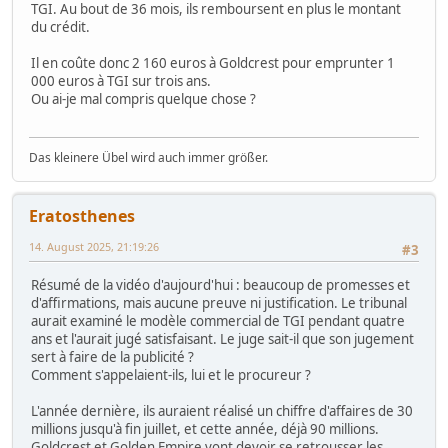
TGI. Au bout de 36 mois, ils remboursent en plus le montant
du crédit.
Il en coûte donc 2 160 euros à Goldcrest pour emprunter 1
000 euros à TGI sur trois ans.
Ou ai-je mal compris quelque chose ?
Das kleinere Übel wird auch immer größer.
Eratosthenes
14. August 2025, 21:19:26
#3
Résumé de la vidéo d'aujourd'hui : beaucoup de promesses et
d'affirmations, mais aucune preuve ni justification. Le tribunal
aurait examiné le modèle commercial de TGI pendant quatre
ans et l'aurait jugé satisfaisant. Le juge sait-il que son jugement
sert à faire de la publicité ?
Comment s'appelaient-ils, lui et le procureur ?
L'année dernière, ils auraient réalisé un chiffre d'affaires de 30
millions jusqu'à fin juillet, et cette année, déjà 90 millions.
Goldcrest et Golden Empire vont devoir se retrousser les