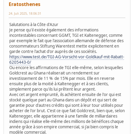
Eratosthenes
24. Juli 2025, 18:06:31
Salutations à la Côte d'Azur
Je pense qu'il existe également des informations
incontestables concernant GGMT, TGI et Kaltenegger, comme
par exemple le fait que l'association allemande de défense des
consommateurs Stiftung Warentest mette explicitement en
garde contre l'achat d'or auprès de ces sociétés.
https://www.test.de/TGI-AG-Vorsicht-vor-Goldkauf-mit-Rabatt-
6205443-0/
Ou encore les affirmations de TGI elle-même, selon lesquelles
Goldcrest au Ghana réaliserait un rendement sur
investissement de 11 % de 15% par mois. Elle en reverse
ensuite plus de la moitié à Kaltenegger et à ses clients,
simplement parce qu'ils lui prêtent leur argent.
Avec cet argent emprunté, ils achètent ensuite de l'or qui est
stocké quelque part au Ghana dans un dépôt et qui sert de
garantie pour d'autres crédits qui sont à leur tour utilisés pour
acheter de l'or brut. C'est ce que fait Goldcrest, bien que, selon
Kaltenegger, elle appartienne à une famille de milliardaires
indiens qui réalise elle-même des millions de bénéfices chaque
année grâce à son empire commercial, si j'ai bien compris le
modèle commercial.