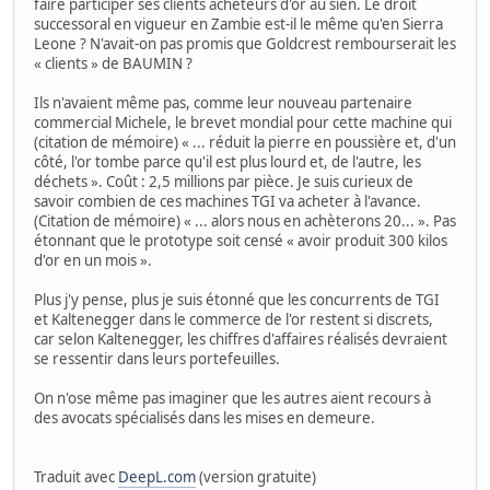
faire participer ses clients acheteurs d'or au sien. Le droit
successoral en vigueur en Zambie est-il le même qu'en Sierra
Leone ? N'avait-on pas promis que Goldcrest rembourserait les
« clients » de BAUMIN ?
Ils n'avaient même pas, comme leur nouveau partenaire
commercial Michele, le brevet mondial pour cette machine qui
(citation de mémoire) « ... réduit la pierre en poussière et, d'un
côté, l'or tombe parce qu'il est plus lourd et, de l'autre, les
déchets ». Coût : 2,5 millions par pièce. Je suis curieux de
savoir combien de ces machines TGI va acheter à l'avance.
(Citation de mémoire) « ... alors nous en achèterons 20... ». Pas
étonnant que le prototype soit censé « avoir produit 300 kilos
d'or en un mois ».
Plus j'y pense, plus je suis étonné que les concurrents de TGI
et Kaltenegger dans le commerce de l'or restent si discrets,
car selon Kaltenegger, les chiffres d'affaires réalisés devraient
se ressentir dans leurs portefeuilles.
On n'ose même pas imaginer que les autres aient recours à
des avocats spécialisés dans les mises en demeure.
Traduit avec
DeepL.com
(version gratuite)