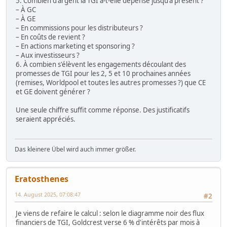
5. Combien d'argent la TGI a-t-elle dépensé jusqu'à présent ?
– À GC
– À GE
– En commissions pour les distributeurs ?
– En coûts de revient ?
– En actions marketing et sponsoring ?
– Aux investisseurs ?
6. À combien s'élèvent les engagements découlant des
promesses de TGI pour les 2, 5 et 10 prochaines années
(remises, Worldpool et toutes les autres promesses ?) que CE
et GE doivent générer ?
Une seule chiffre suffit comme réponse. Des justificatifs
seraient appréciés.
Das kleinere Übel wird auch immer größer.
Eratosthenes
14. August 2025, 07:08:47
#2
Je viens de refaire le calcul : selon le diagramme noir des flux
financiers de TGI, Goldcrest verse 6 % d'intérêts par mois à