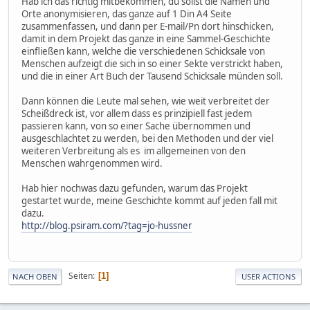
Hab ich das richtig mitbekommen, du sollst die Namen und
Orte anonymisieren, das ganze auf 1 Din A4 Seite
zusammenfassen, und dann per E-mail/Pn dort hinschicken,
damit in dem Projekt das ganze in eine Sammel-Geschichte
einfließen kann, welche die verschiedenen Schicksale von
Menschen aufzeigt die sich in so einer Sekte verstrickt haben,
und die in einer Art Buch der Tausend Schicksale münden soll.
Dann können die Leute mal sehen, wie weit verbreitet der
Scheißdreck ist, vor allem dass es prinzipiell fast jedem
passieren kann, von so einer Sache übernommen und
ausgeschlachtet zu werden, bei den Methoden und der viel
weiteren Verbreitung als es im allgemeinen von den
Menschen wahrgenommen wird.
Hab hier nochwas dazu gefunden, warum das Projekt
gestartet wurde, meine Geschichte kommt auf jeden fall mit
dazu.
http://blog.psiram.com/?tag=jo-hussner
Seiten
1
NACH OBEN
USER ACTIONS