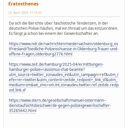
Eratosthenes
23. April 2025, 11:16:55
Da sich die Berichte über faschistische Tendenzen, in der
deutschen Polizei häufen, mal ein thread um das einzuordnen.
Es fängt ja schon bei einem der Gewerkschafter an.
https://www.ndr.de/nachrichten/niedersachsen/oldenburg_os
tfriesland/Toedliche-Polizeischuesse-in-Oldenburg-Trauer-und-
offene-Fragen,oldenburg2776.html
https://www.zeit.de/hamburg/2025-04/ermittlungen-
hamburger-polizei-rassismus-chat-beamte?
utm_source=twitter_zonaudev_int&utm_campaign=ref&utm_r
eferrer=twitter&utm_content=zeitde_redpost+_link_sf&utm_
medium=sm&wt_zmc=sm.int.zonaudev.twitter.ref.zeitde.redp
ost.link.sf
https://www.stern.de/gesellschaft/manuel-ostermann--
dienstaufsichtsbeschwerde-gegen-polizeigewerkschafter-
35285642.html