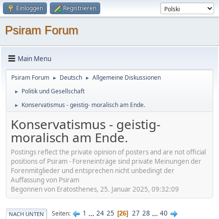
Einloggen
Registrieren
Psiram Forum
Main Menu
Psiram Forum
Deutsch
Allgemeine Diskussionen
►
►
Politik und Gesellschaft
►
Konservatismus - geistig- moralisch am Ende.
►
Konservatismus - geistig-
moralisch am Ende.
Postings reflect the private opinion of posters and are not official
positions of Psiram - Foreneinträge sind private Meinungen der
Forenmitglieder und entsprechen nicht unbedingt der
Auffassung von Psiram
Begonnen von Eratosthenes, 25. Januar 2025, 09:32:09
1
...
24
25
27
28
...
40
Seiten
26
NACH UNTEN