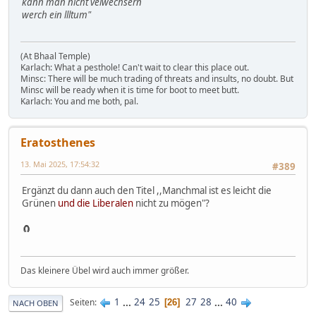
kann man nicht velwechsern
werch ein llltum"
(At Bhaal Temple)
Karlach: What a pesthole! Can't wait to clear this place out.
Minsc: There will be much trading of threats and insults, no doubt. But
Minsc will be ready when it is time for boot to meet butt.
Karlach: You and me both, pal.
Eratosthenes
13. Mai 2025, 17:54:32
#389
Ergänzt du dann auch den Titel ,,Manchmal ist es leicht die
Grünen
und die Liberalen
nicht zu mögen"?
🧲
Das kleinere Übel wird auch immer größer.
1
...
24
25
27
28
...
40
Seiten
26
NACH OBEN