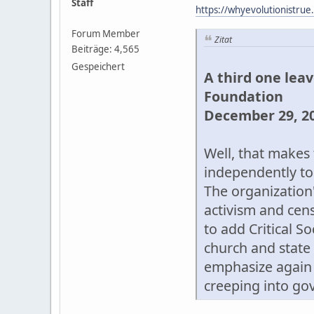
Staff
https://whyevolutionistrue
Forum Member
Zitat
Beiträge: 4,565
Gespeichert
A third one lea
Foundation
December 29, 20
Well, that makes 
independently to
The organization'
activism and cens
to add Critical S
church and state 
emphasize again 
creeping into gove