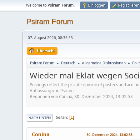
Welcome to
Psiram Forum
.
Einloggen
Registrieren
Psiram Forum
07. August 2026, 08:35:53
Übersicht
Psiram Forum
Deutsch
Allgemeine Diskussionen
Poli
►
►
►
Wieder mal Eklat wegen Socia
Postings reflect the private opinion of posters and are n
Auffassung von Psiram
Begonnen von Conina, 30. Dezember 2024, 13:02:53
Seiten
1
NACH UNTEN
Conina
30. Dezember 2024, 13:02:53