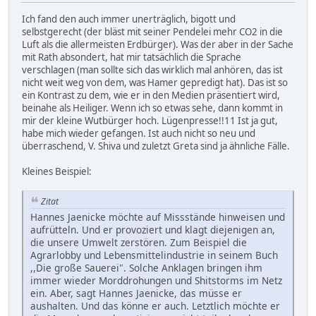
Ich fand den auch immer unerträglich, bigott und
selbstgerecht (der bläst mit seiner Pendelei mehr CO2 in die
Luft als die allermeisten Erdbürger). Was der aber in der Sache
mit Rath absondert, hat mir tatsächlich die Sprache
verschlagen (man sollte sich das wirklich mal anhören, das ist
nicht weit weg von dem, was Hamer gepredigt hat). Das ist so
ein Kontrast zu dem, wie er in den Medien präsentiert wird,
beinahe als Heiliger. Wenn ich so etwas sehe, dann kommt in
mir der kleine Wutbürger hoch. Lügenpresse!!11 Ist ja gut,
habe mich wieder gefangen. Ist auch nicht so neu und
überraschend, V. Shiva und zuletzt Greta sind ja ähnliche Fälle.
Kleines Beispiel:
Zitat
Hannes Jaenicke möchte auf Missstände hinweisen und
aufrütteln. Und er provoziert und klagt diejenigen an,
die unsere Umwelt zerstören. Zum Beispiel die
Agrarlobby und Lebensmittelindustrie in seinem Buch
,,Die große Sauerei". Solche Anklagen bringen ihm
immer wieder Morddrohungen und Shitstorms im Netz
ein. Aber, sagt Hannes Jaenicke, das müsse er
aushalten. Und das könne er auch. Letztlich möchte er