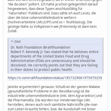
"die da oben" poltert. Ich hatte ja schon gelegentlich darauf
hingewiesen, dass diese Typen anschlussfähig für
"naturnahes" Publikum sind. Dazu zähle ich auch Leuts, die
über die böse Lebensmittelindustrie wettern
(hochverarbeitete LMs (UPF) und so > Teufelszeug). Die
geistige Nähe zu Vollspinnern wie JR Kennedy ist dann kein
Zufall:
Zitat
Dr. Rath Foundation @rathfoundation
Robert F. Kennedy Jr. has stated that he believes entire
departments of the United States Food and Drug
Administration (FDA) are unnecessary and should be
dissolved. He correctly points out that they are failing
in their duties to protect public health.
https://x.com/rathfoundation/status/1857329061975970259
Jänicke argumentiert genauso: Schuld an der ganzen Malaise
(gesundheitliche Probleme in der Bevölkerung) ist die
industrielle Lebensmittelindustrie (inkl. dem Agrarsektor) und
die Pharmamafia. Die würden nur minderwertige LMs
herstellen, denen auch noch sämtliche Nährstoffe (die man
zum Leben braucht) fehlen, bzw. die Kundschaft mit böser