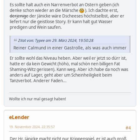
Es sollte halt auch ein Narrenverbot an Ostern geben (ich
denke schon wieder an die Märsche
). Ich dachte erst,
derjenige
der Jänicke wäre Dscheeses höchstselbst, aber er
liefert nur die geistlose Story. Er kann halt gut Wasser
predigen und Wein saufen.
Zitat von: Typee am 29. März 2024, 19:50:28
Reiner Calmund in einer Gastrolle, als was auch immer
Er sollte wohl das Niveau heben. Aber weil er jetzt so dürr ist,
hatte er da kein Gewicht (höhö, mal schön nen billigen Fat
Shaming-Witz gerissen). Kann weg. Aber ich habe da noch was
anders auf Lager, geht aber um Scheinheiligkeit beim
Tanzverbot. Anderer Faden...
Wollte ich nur mal gesagt haben!
eLender
19. November 2024, 22:35:57
#4
Der Hr. Jänicke macht nicht nur Krippenspiel, er ist auch groß