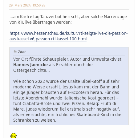
29. März 2024, 19:50:28
...am Karfreitag Tanzverbot herrscht, aber solche Narrenzüge
von RTL live übertragen werden:
https://www.hessenschau.de/kultur/rtl-zeigte-live-die-passion-
aus-kassel-v6,passion-rtl-kassel-100.html
Zitat
Vor Ort führte Schauspieler, Autor und Umweltaktivist
Hannes Jaenicke
als Erzähler durch die
Ostergeschichte...
Wie schon 2022 wurde der uralte Bibel-Stoff auf sehr
moderne Weise erzählt. Jesus kam mit der Bahn und
einige Jünger brausten auf E-Scootern heran. Für das
letzte Abendmahl wurde italienische Kost geordert –
fünf Ciabatta-Brote und zwei Pizzen. Belag: Frutti di
Mare. Judas wiederum fiel erstmals sehr negativ auf,
als er versuchte, ein fröhliches Skateboard-Kind in die
Schranken zu weisen.